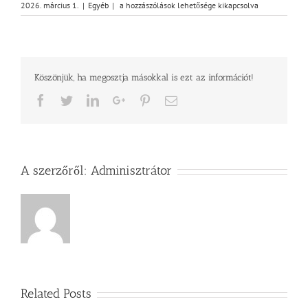
Vasárnapi
2026. március 1.
|
Egyéb
|
a hozzászólások lehetősége kikapcsolva
üzenet
–
János
12,37-
43
Köszönjük, ha megosztja másokkal is ezt az információt!
bejegyzéshez
Facebook
Twitter
LinkedIn
Google+
Pinterest
Email
A szerzőről:
Adminisztrátor
Related Posts