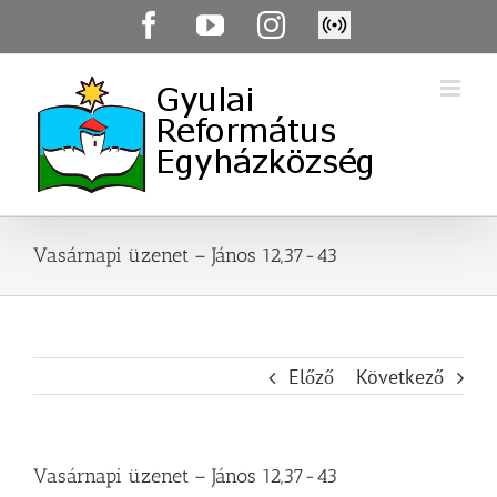
Skip
Facebook
YouTube
Instagram
Élő
to
közvetítés
content
Vasárnapi üzenet – János 12,37-43
Előző
Következő
Vasárnapi üzenet – János 12,37-43