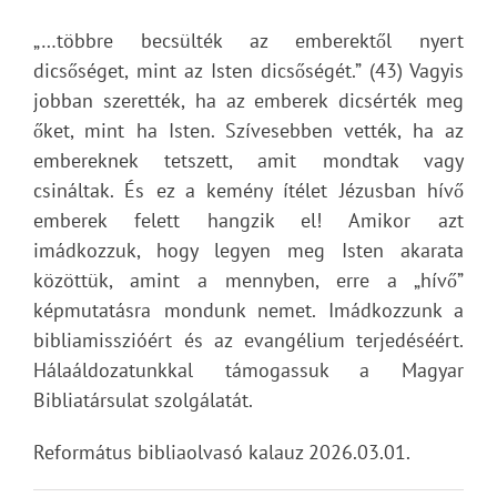
„…többre becsülték az emberektől nyert
dicsőséget, mint az Isten dicsőségét.” (43) Vagyis
jobban szerették, ha az emberek dicsérték meg
őket, mint ha Isten. Szívesebben vették, ha az
embereknek tetszett, amit mondtak vagy
csináltak. És ez a kemény ítélet Jézusban hívő
emberek felett hangzik el! Amikor azt
imádkozzuk, hogy legyen meg Isten akarata
közöttük, amint a mennyben, erre a „hívő”
képmutatásra mondunk nemet. Imádkozzunk a
bibliamisszióért és az evangélium terjedéséért.
Hálaáldozatunkkal támogassuk a Magyar
Bibliatársulat szolgálatát.
Református bibliaolvasó kalauz 2026.03.01.