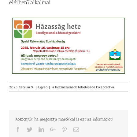
elérhető alkalmai
Házasság
2025. február 9.
|
Egyéb
|
a hozzászólások lehetősége kikapcsolva
hete
központilag
szervezett
online
is
Köszönjük, ha megosztja másokkal is ezt az információt!
elérhető
alkalmai
Facebook
Twitter
LinkedIn
Google+
Pinterest
Email
bejegyzéshez