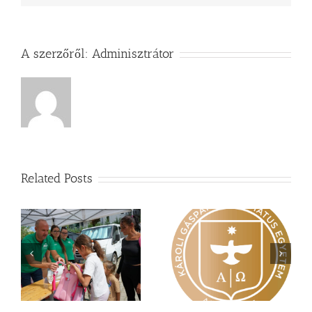
A szerzőről:
Adminisztrátor
Related Posts
Nagy érdeklődés övezi
Vasárnapi üzenet –
a
a Károli képzéseit
Zsoltárok 149