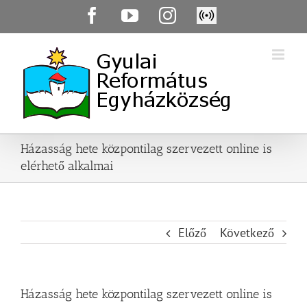
Skip
Facebook
YouTube
Instagram
Élő
to
közvetítés
content
Házasság hete központilag szervezett online is
elérhető alkalmai
Előző
Következő
Házasság hete központilag szervezett online is