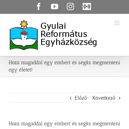
Skip
Facebook
YouTube
Instagram
Élő
to
közvetítés
content
Hozz magaddal egy embert és segíts megmenteni
egy életet!
Előző
Következő
Hozz magaddal egy embert és segíts megmenteni