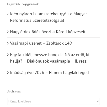
Legutóbbi bejegyzések
Idén nyáron is tanszereket gyűjt a Magyar
Református Szeretetszolgálat
Nagy érdeklődés övezi a Károli képzéseit
Vasárnapi üzenet – Zsoltárok 149
Egy fa kidől, messze hangzik. Nő az erdő, ki
hallja? – Diakónusok vasárnapja – II. rész
Imádság éve 2026 – El nem hagylak téged
Archívum
Archívum