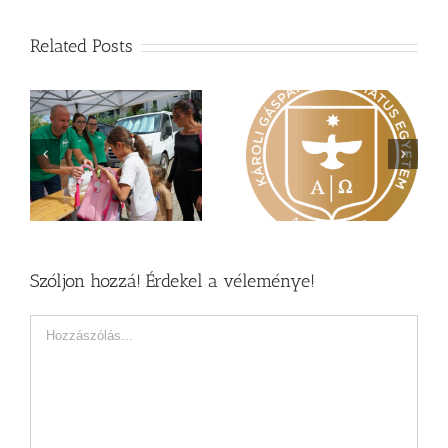
Related Posts
Nagy érdeklődés övezi
Vasárnapi üzenet –
a
a Károli képzéseit
Zsoltárok 149
Szóljon hozzá! Érdekel a véleménye!
Hozzászólás