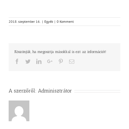
2018. szeptember 16.
|
Egyéb
|
0 Komment
Köszönjük, ha megosztja másokkal is ezt az információt!
Facebook
Twitter
LinkedIn
Google+
Pinterest
Email
A szerzőről:
Adminisztrátor