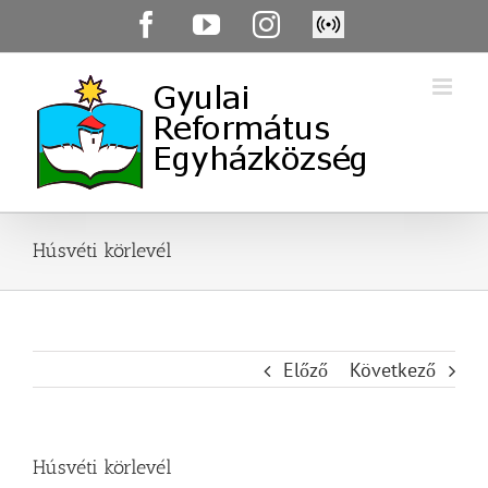
Skip
Facebook
YouTube
Instagram
Élő
to
közvetítés
content
Húsvéti körlevél
Előző
Következő
Húsvéti körlevél