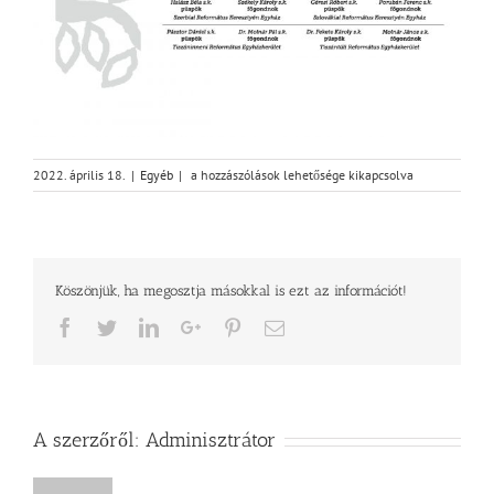
Húsvéti
2022. április 18.
|
Egyéb
|
a hozzászólások lehetősége kikapcsolva
körlevél
bejegyzéshez
Köszönjük, ha megosztja másokkal is ezt az információt!
Facebook
Twitter
LinkedIn
Google+
Pinterest
Email
A szerzőről:
Adminisztrátor