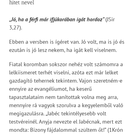
hitet nevel
„Jó, ha a férfi már ifjúkorában igát hordoz”
(JSir
3,27).
Ebben a versben is ígéret van. Jó volt, ma is jó és
ezután is jó lesz nekem, ha igát kell viselnem.
Fiatal koromban sokszor nehéz volt számomra a
lelkiismeret terhét viselni, azóta ezt már lelket
gazdagító tehernek tekintem. Vajon szeretném-e
ennyire az evangéliumot, ha keserű
tapasztalataim nem tanítottak volna meg arra,
mennyire rá vagyok szorulva a kegyelemből való
megigazulásra. „Jabéc tekintélyesebb volt
testvéreinél. Anyja nevezte el Jabécnak, mert ezt
mondta: Bizony fájdalommal szültem őt!” (1Krón