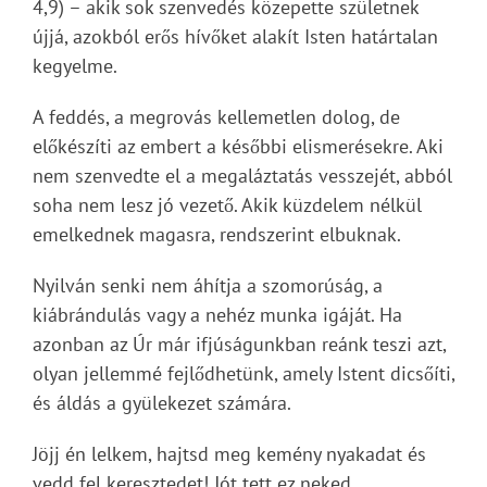
4,9) – akik sok szenvedés közepette születnek
újjá, azokból erős hívőket alakít Isten határtalan
kegyelme.
A feddés, a megrovás kellemetlen dolog, de
előkészíti az embert a későbbi elismerésekre. Aki
nem szenvedte el a megaláztatás vesszejét, abból
soha nem lesz jó vezető. Akik küzdelem nélkül
emelkednek magasra, rendszerint elbuknak.
Nyilván senki nem áhítja a szomorúság, a
kiábrándulás vagy a nehéz munka igáját. Ha
azonban az Úr már ifjúságunkban reánk teszi azt,
olyan jellemmé fejlődhetünk, amely Istent dicsőíti,
és áldás a gyülekezet számára.
Jöjj én lelkem, hajtsd meg kemény nyakadat és
vedd fel keresztedet! Jót tett ez neked