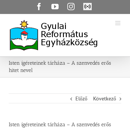
Skip
Facebook
YouTube
Instagram
Élő
to
közvetítés
content
Isten ígéreteinek tárháza – A szenvedés erős
hitet nevel
Előző
Következő
Isten ígéreteinek tárháza – A szenvedés erős