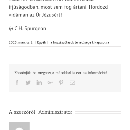
ifjúságodban, most sem fog ártani. Hordozd
vidáman az Úr Jézusért!
ⴕ C.H. Spurgeon
Isten
2025. március 8.
|
Egyéb
|
a hozzászólások lehetősége kikapcsolva
ígéreteinek
tárháza
–
A
szenvedés
Köszönjük, ha megosztja másokkal is ezt az információt!
erős
hitet
Facebook
Twitter
LinkedIn
Google+
Pinterest
Email
nevel
bejegyzéshez
A szerzőről:
Adminisztrátor