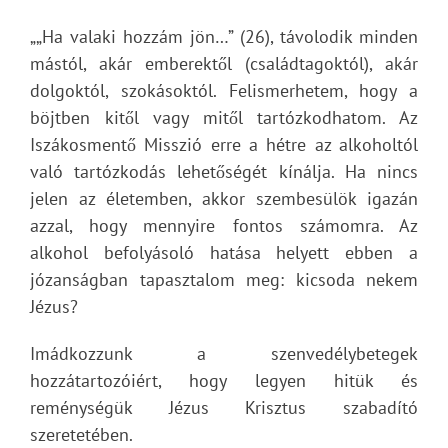
„„Ha valaki hozzám jön…” (26), távolodik minden
mástól, akár emberektől (családtagoktól), akár
dolgoktól, szokásoktól. Felismerhetem, hogy a
böjtben kitől vagy mitől tartózkodhatom. Az
Iszákosmentő Misszió erre a hétre az alkoholtól
való tartózkodás lehetőségét kínálja. Ha nincs
jelen az életemben, akkor szembesülök igazán
azzal, hogy mennyire fontos számomra. Az
alkohol befolyásoló hatása helyett ebben a
józanságban tapasztalom meg: kicsoda nekem
Jézus?
Imádkozzunk a szenvedélybetegek
hozzátartozóiért, hogy legyen hitük és
reménységük Jézus Krisztus szabadító
szeretetében.