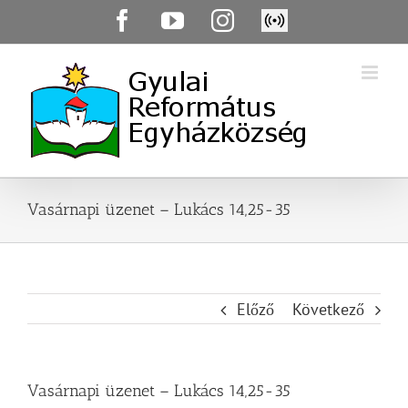
Skip
Facebook
YouTube
Instagram
Élő
to
közvetítés
content
Vasárnapi üzenet – Lukács 14,25-35
Előző
Következő
Vasárnapi üzenet – Lukács 14,25-35