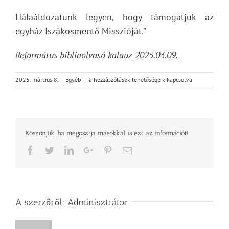
Hálaáldozatunk legyen, hogy támogatjuk az
egyház Iszákosmentő Misszióját.”
Református bibliaolvasó kalauz 2025.03.09.
Vasárnapi
2025. március 8.
|
Egyéb
|
a hozzászólások lehetősége kikapcsolva
üzenet
–
Lukács
14,25-
35
Köszönjük, ha megosztja másokkal is ezt az információt!
bejegyzéshez
Facebook
Twitter
LinkedIn
Google+
Pinterest
Email
A szerzőről:
Adminisztrátor