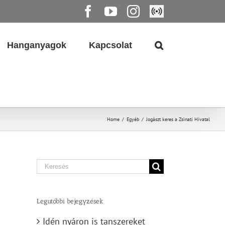
Facebook
YouTube
Instagram
Élő
közvetítés
Hanganyagok
Kapcsolat
Home
/
Egyéb
/
Jogászt keres a Zsinati Hivatal
Search
for:
Legutóbbi bejegyzések
Idén nyáron is tanszereket