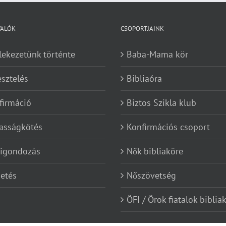
VALÓK
CSOPORTJAINK
lekezetünk történte
Baba-Mama kör
esztelés
Bibliaóra
firmáció
Biztos Szikla klub
asságkötés
Konfirmációs csoport
kigondozás
Nők bibliaköre
etés
Nőszövetség
ÖFI / Örök fiatalok biblia