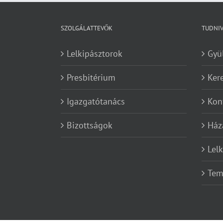
SZOLGÁLATTEVŐK
TUDNI
Lelkipásztorok
Gyü
Presbitérium
Ker
Igazgatótanács
Kon
Bizottságok
Ház
Lel
Tem