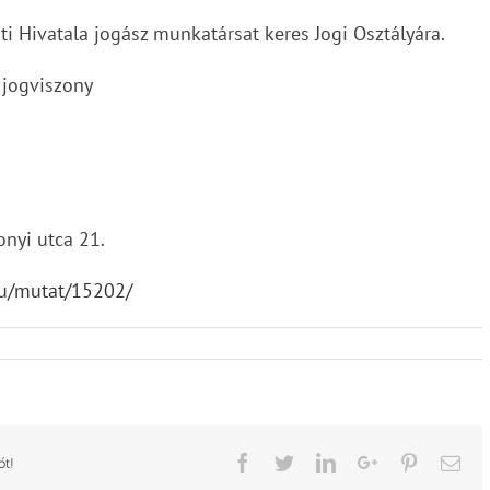
i Hivatala jogász munkatársat keres Jogi Osztályára.
 jogviszony
nyi utca 21.
hu/mutat/15202/
Facebook
Twitter
LinkedIn
Google+
Pinterest
Ema
ót!