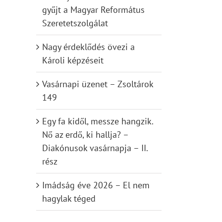
gyűjt a Magyar Református
Szeretetszolgálat
Nagy érdeklődés övezi a
Károli képzéseit
Vasárnapi üzenet – Zsoltárok
149
Egy fa kidől, messze hangzik.
Nő az erdő, ki hallja? –
Diakónusok vasárnapja – II.
rész
Imádság éve 2026 – El nem
hagylak téged
il