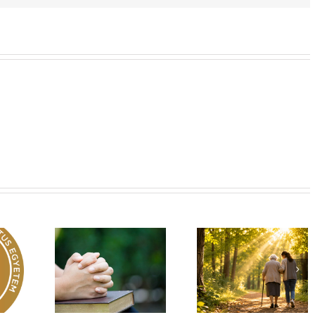
Egy fa kidől, messze
hangzik. Nő az erdő,
Imádság éve 2026
 üzenet –
ki hallja? –
El nem hagylak
rok 149
Diakónusok
téged
vasárnapja – II. rész