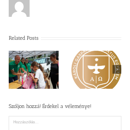
Related Posts
Nagy érdeklődés övezi
Vasárnapi üzenet –
a
a Károli képzéseit
Zsoltárok 149
Szóljon hozzá! Érdekel a véleménye!
Hozzászólás