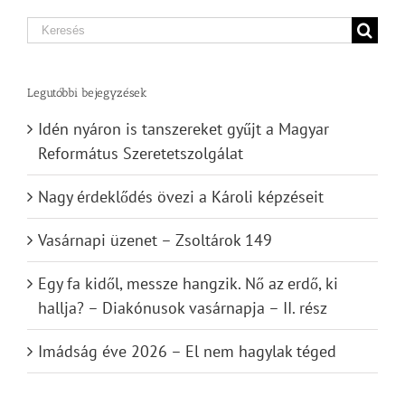
Search
for:
Legutóbbi bejegyzések
Idén nyáron is tanszereket gyűjt a Magyar
Református Szeretetszolgálat
Nagy érdeklődés övezi a Károli képzéseit
Vasárnapi üzenet – Zsoltárok 149
Egy fa kidől, messze hangzik. Nő az erdő, ki
hallja? – Diakónusok vasárnapja – II. rész
Imádság éve 2026 – El nem hagylak téged