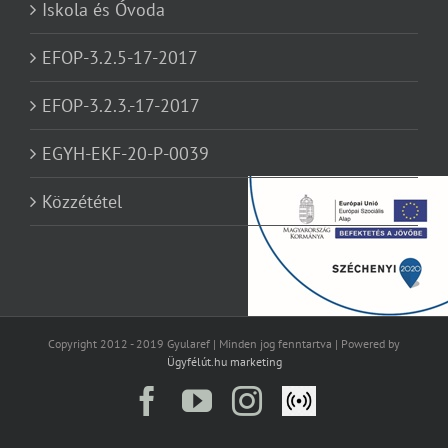
Iskola és Óvoda
EFOP-3.2.5-17-2017
EFOP-3.2.3.-17-2017
EGYH-EKF-20-P-0039
Közzététel
Copyright 2012 - 2019 Gyularef | Minden jog fenntartva | Powered by
Ügyfélút.hu marketing
Facebook
YouTube
Instagram
Élő
közvetítés