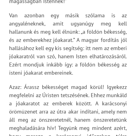
magasságban Istennek!”
Van azonban egy másik szólama is az
angyaléneknek, amit ugyanúgy meg kell
hallanunk és meg kell élnünk: „a földön békesség,
és az emberekhez jóakarat.” A magyar fordítás jól
hallásához kell egy kis segítség: itt nem az emberi
jóakaratról van szó, hanem Isten elhatározásáról.
Ezért mondjuk inkább így: a földön békesség az
isteni jóakarat embereinek.
Azaz: Árassz békességet magad körül! Igyekezz
megfelelni az Úristen tetszésének. Ehhez munkáld
a jóakaratot az emberek között. A karácsonyi
örömüzenet arra az útra akar indítani, amely nem
áll meg az önszeretetnél, hanem önszeretetünk
meghaladására hív! Tegyünk meg mindent azért,