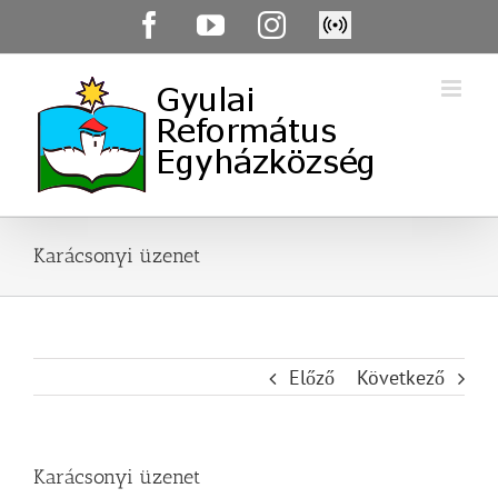
Skip
Facebook
YouTube
Instagram
Élő
to
közvetítés
content
Karácsonyi üzenet
Előző
Következő
Karácsonyi üzenet