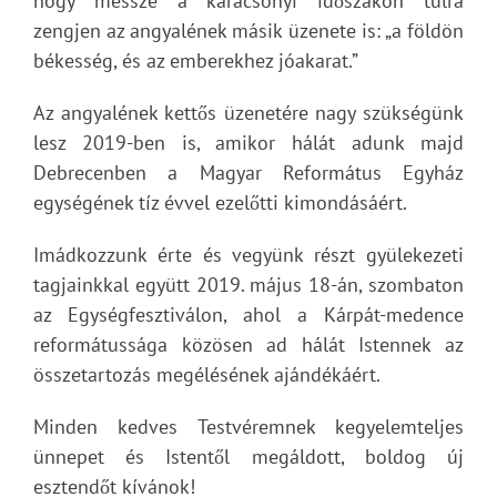
hogy messze a karácsonyi időszakon túlra
zengjen az angyal­ének másik üzenete is: „a földön
békesség, és az emberekhez jóakarat.”
Az angyalének kettős üzenetére nagy szükségünk
lesz 2019-ben is, amikor hálát adunk majd
Debrecenben a Magyar Református Egyház
egységének tíz évvel ezelőtti kimondásáért.
Imádkozzunk érte és vegyünk részt gyülekezeti
tagjainkkal együtt 2019. május 18-án, szombaton
az Egységfesztiválon, ahol a Kárpát-medence
reformátussága közösen ad hálát Istennek az
összetartozás megélésének ajándékáért.
Minden kedves Testvéremnek kegyelemteljes
ünnepet és Istentől megáldott, boldog új
esztendőt kívánok!