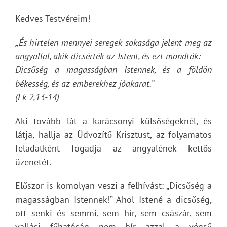
Kedves Testvéreim!
„
És hirtelen mennyei seregek sokasága jelent meg az
angyallal, akik dicsérték az Istent, és ezt mondták:
Dicsőség a magasságban Istennek, és a földön
békesség, és az emberekhez jóakarat.”
(Lk 2,13-14)
Aki tovább lát a karácsonyi külsőségeknél, és
látja, hallja az Üdvözítő Krisztust, az folyamatos
feladatként fogadja az angyalének kettős
üzenetét.
Először is komolyan veszi a felhívást: „Dicsőség a
magasságban Istennek!” Ahol Istené a dicsőség,
ott senki és semmi, sem hír, sem császár, sem
vallási főhatóság nem bír azzal a végső