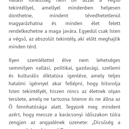
tekintéllyel, amellyel mindenben helyesen
dönthetne, mindent tévedhetetlenül
magyarázhatna és minden élet felett
rendelkezhetne a maga javára. Egyedül csak Isten
a végső, az abszolút tekintély, aki előtt meghajlik
minden térd.
Ilyen szemlélettel élve nem lehetséges
semmilyen vallási, politikai, gazdasági, szellemi
és kulturális diktatúra igenlése, amely teljes
hatalmi igénnyel akar fellépni, hogy bitorolja
Isten tekintélyét, hiszen nincs az életnek olyan
területe, amely ne tartozna Istenre és ne állna az
Ő fennhatósága alatt. Tegyünk meg mindent
azért, hogy messze a karácsonyi időszakon túlra
zengjen az angyalének üzenete: „Dicsőség a