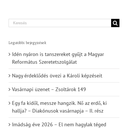
Search
for:
Legutóbbi bejegyzések
Idén nyáron is tanszereket gyűjt a Magyar
Református Szeretetszolgálat
Nagy érdeklődés övezi a Károli képzéseit
Vasárnapi üzenet – Zsoltárok 149
Egy fa kidől, messze hangzik. Nő az erdő, ki
hallja? – Diakónusok vasárnapja – II. rész
Imádság éve 2026 – El nem hagylak téged