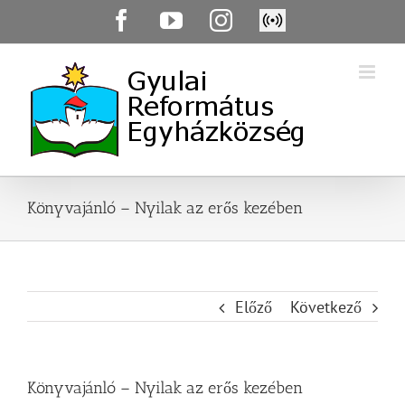
Skip
Facebook
YouTube
Instagram
Élő
to
közvetítés
content
Könyvajánló – Nyilak az erős kezében
Előző
Következő
Könyvajánló – Nyilak az erős kezében