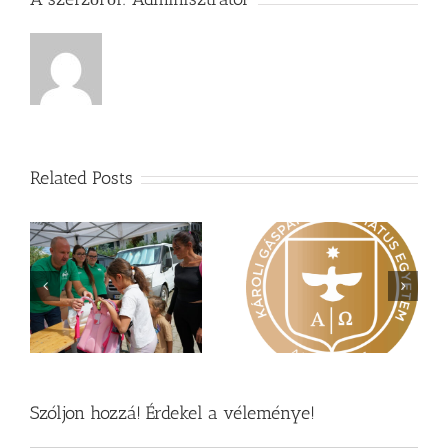
Related Posts
Nagy érdeklődés övezi
Vasárnapi üzenet –
a
a Károli képzéseit
Zsoltárok 149
Szóljon hozzá! Érdekel a véleménye!