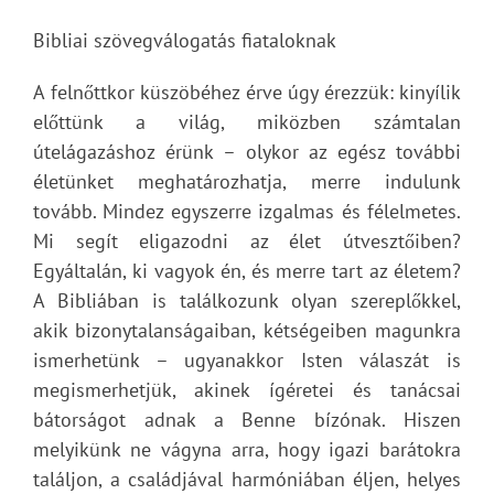
Bibliai szövegválogatás fiataloknak
A felnőttkor küszöbéhez érve úgy érezzük: kinyílik
előttünk a világ, miközben számtalan
útelágazáshoz érünk – olykor az egész további
életünket meghatározhatja, merre indulunk
tovább. Mindez egyszerre izgalmas és félelmetes.
Mi segít eligazodni az élet útvesztőiben?
Egyáltalán, ki vagyok én, és merre tart az életem?
A Bibliában is találkozunk olyan szereplőkkel,
akik bizonytalanságaiban, kétségeiben magunkra
ismerhetünk – ugyanakkor Isten válaszát is
megismerhetjük, akinek ígéretei és tanácsai
bátorságot adnak a Benne bízónak. Hiszen
melyikünk ne vágyna arra, hogy igazi barátokra
találjon, a családjával harmóniában éljen, helyes