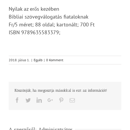
Nyilak az erős kezében
Bibliai szövegválogatás fiataloknak
Fr/5 méret; 88 oldal; kartonált; 700 Ft
ISBN 9789635583379;
2018. július 1.
|
Egyéb
|
0 Komment
Köszönjük, ha megosztja másokkal is ezt az információt!
Facebook
Twitter
LinkedIn
Google+
Pinterest
Email
A szerzőről:
Adminisztrátor