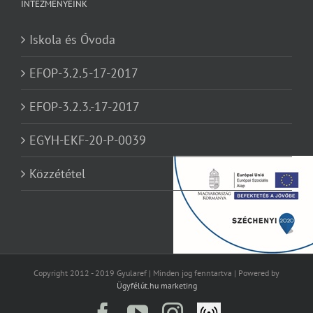
INTÉZMÉNYEINK
Iskola és Óvoda
EFOP-3.2.5-17-2017
EFOP-3.2.3.-17-2017
EGYH-EKF-20-P-0039
Közzététel
Copyright 2012 - 2019 Gyularef | Minden jog fenntartva | Powered by
Ügyfélút.hu marketing
Facebook
YouTube
Instagram
Élő