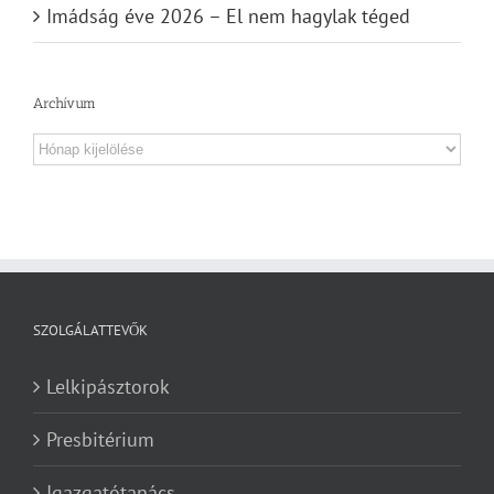
Imádság éve 2026 – El nem hagylak téged
Archívum
Archívum
SZOLGÁLATTEVŐK
Lelkipásztorok
Presbitérium
Igazgatótanács