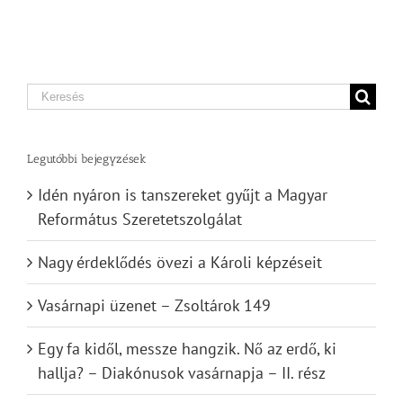
Search
for:
Legutóbbi bejegyzések
Idén nyáron is tanszereket gyűjt a Magyar
Református Szeretetszolgálat
Nagy érdeklődés övezi a Károli képzéseit
Vasárnapi üzenet – Zsoltárok 149
Egy fa kidől, messze hangzik. Nő az erdő, ki
hallja? – Diakónusok vasárnapja – II. rész