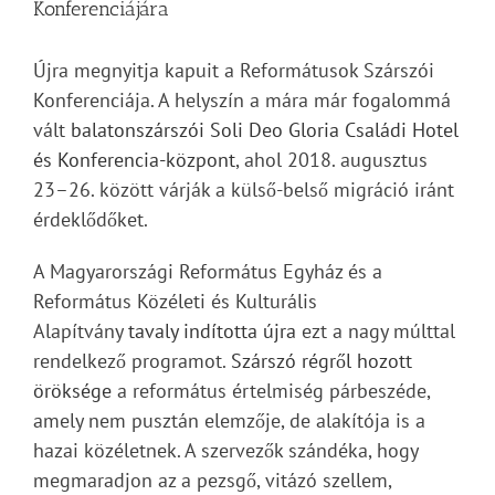
Konferenciájára
Újra megnyitja kapuit a Reformátusok Szárszói
Konferenciája. A helyszín a mára már fogalommá
vált
balatonszárszói Soli Deo Gloria Családi Hotel
és Konferencia-központ
, ahol 2018. augusztus
23–26. között várják a külső-belső migráció iránt
érdeklődőket.
A Magyarországi Református Egyház és a
Református Közéleti és Kulturális
Alapítvány
tavaly indította újra
ezt a nagy múlttal
rendelkező programot.
Szárszó régről hozott
öröksége
a református értelmiség párbeszéde,
amely nem pusztán elemzője, de alakítója is a
hazai közéletnek. A szervezők szándéka, hogy
megmaradjon az a pezsgő, vitázó szellem,