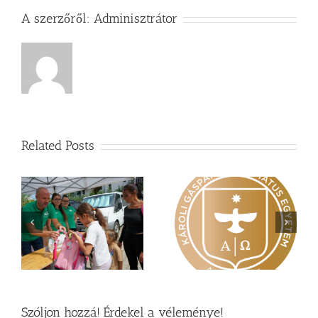
A szerzőről:
Adminisztrátor
Related Posts
Nagy érdeklődés övezi
Vasárnapi üzenet –
a
a Károli képzéseit
Zsoltárok 149
Szóljon hozzá! Érdekel a véleménye!