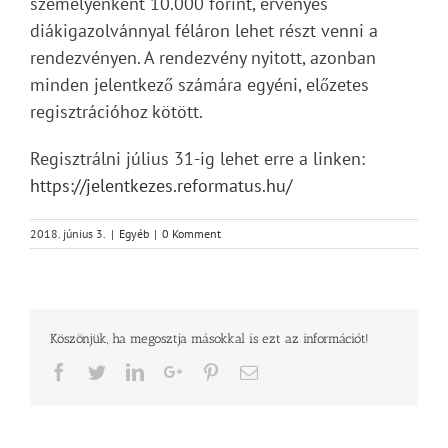
személyenként 10.000 forint, érvényes
diákigazolvánnyal féláron lehet részt venni a
rendezvényen. A rendezvény nyitott, azonban
minden jelentkező számára egyéni, előzetes
regisztrációhoz kötött.
Regisztrálni július 31-ig lehet erre a linken:
https://jelentkezes.reformatus.hu/
2018. június 3.
|
Egyéb
|
0 Komment
Köszönjük, ha megosztja másokkal is ezt az információt!
Facebook
Twitter
LinkedIn
Google+
Pinterest
Email