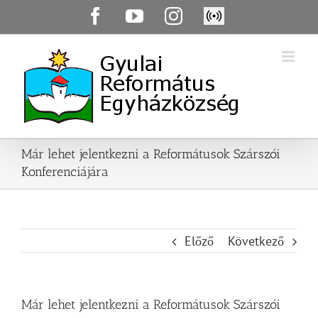
Skip
Facebook
YouTube
Instagram
Élő
to
közvetítés
content
Már lehet jelentkezni a Reformátusok Szárszói
Konferenciájára
Előző
Következő
Már lehet jelentkezni a Reformátusok Szárszói