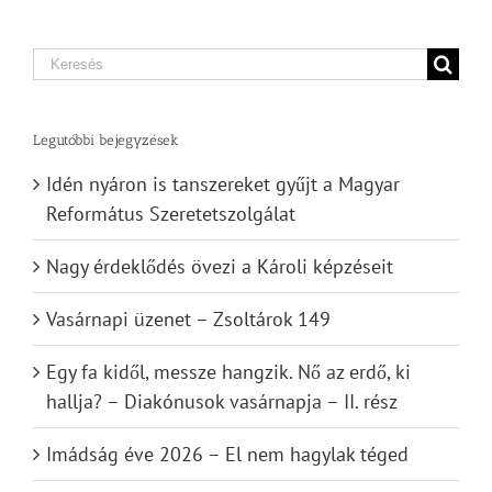
Search
for:
Legutóbbi bejegyzések
Idén nyáron is tanszereket gyűjt a Magyar
Református Szeretetszolgálat
Nagy érdeklődés övezi a Károli képzéseit
Vasárnapi üzenet – Zsoltárok 149
Egy fa kidől, messze hangzik. Nő az erdő, ki
hallja? – Diakónusok vasárnapja – II. rész
Imádság éve 2026 – El nem hagylak téged