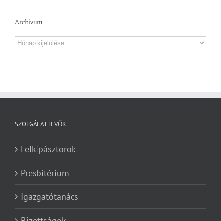
Archívum
Archívum
SZOLGÁLATTEVŐK
Lelkipásztorok
Presbitérium
Igazgatótanács
Bizottságok