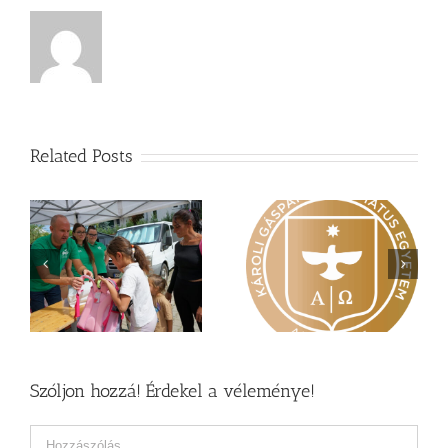
Related Posts
Nagy érdeklődés övezi
Vasárnapi üzenet –
a
a Károli képzéseit
Zsoltárok 149
Szóljon hozzá! Érdekel a véleménye!
Hozzászólás