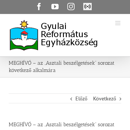
Skip
Facebook
YouTube
Instagram
Élő
to
közvetítés
content
MEGHÍVÓ – az „Asztali beszélgetések” sorozat
következő alkalmára
Előző
Következő
MEGHÍVÓ – az „Asztali beszélgetések” sorozat