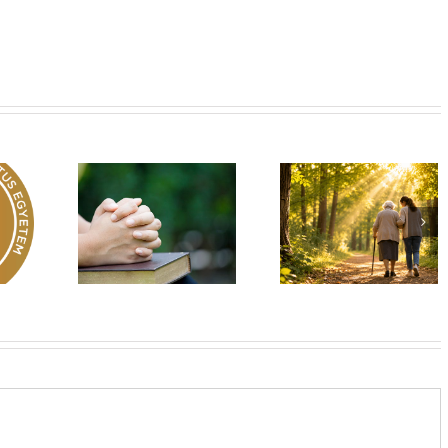
Egy fa kidől, messze
hangzik. Nő az erdő,
Imádság éve 2026
 üzenet –
ki hallja? –
El nem hagylak
rok 149
Diakónusok
téged
vasárnapja – II. rész