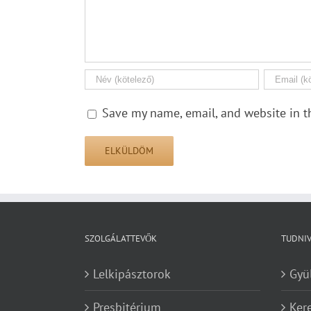
Save my name, email, and website in t
SZOLGÁLATTEVŐK
TUDNI
Lelkipásztorok
Gyü
Presbitérium
Ker