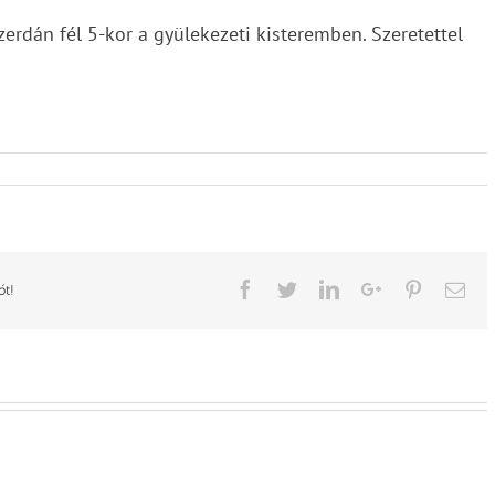
zerdán fél 5-kor a gyülekezeti kisteremben. Szeretettel
Facebook
Twitter
LinkedIn
Google+
Pinterest
Ema
ót!