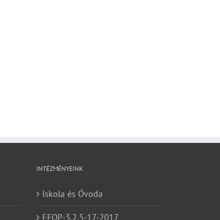
INTÉZMÉNYEINK
Iskola és Óvoda
EFOP-3.2.5-17-2017