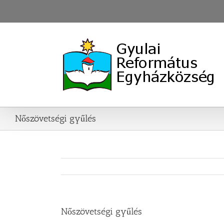
Skip
to
content
Nőszövetségi gyűlés
Nőszövetségi gyűlés