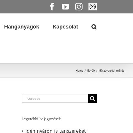
Facebook
YouTube
Instagram
Élő
közvetítés
Hanganyagok
Kapcsolat
Home
/
Egyéb
/
Nőszövetségi gyűlés
Search
for:
Legutóbbi bejegyzések
Idén nyáron is tanszereket