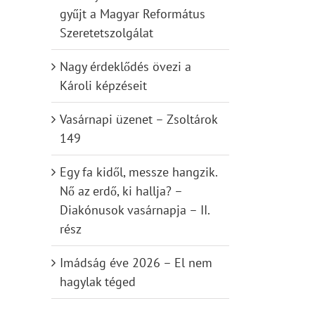
gyűjt a Magyar Református
Szeretetszolgálat
Nagy érdeklődés övezi a
Károli képzéseit
Vasárnapi üzenet – Zsoltárok
149
Egy fa kidől, messze hangzik.
il
Nő az erdő, ki hallja? –
Diakónusok vasárnapja – II.
rész
Imádság éve 2026 – El nem
hagylak téged