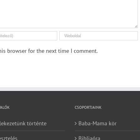
his browser for the next time I comment.
VALÓK
CSOPORTJAINK
lekezetünk történte
Baba-Mama kör
esztelés
Bibliaóra