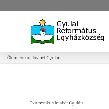
Skip
to
content
Ökumenikus Imahét Gyulán
Ökumenikus Imahét Gyulán