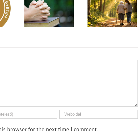
Egy fa kidől, messze
hangzik. Nő az erdő,
Imádság éve 2026
 üzenet –
ki hallja? –
El nem hagylak
rok 149
Diakónusok
téged
vasárnapja – II. rész
his browser for the next time I comment.