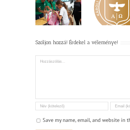
Idén nyáron is
Nagy érdeklődés
nszereket gyűjt a
Vasárnapi
övezi a Károli
agyar Református
Zsoltá
képzéseit
Szeretetszolgálat
Szóljon hozzá! Érdekel a véleménye!
Hozzászólás
Save my name, email, and website in t