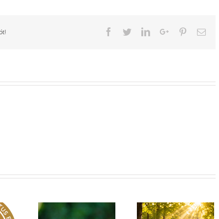
Facebook
Twitter
LinkedIn
Google+
Pinterest
Ema
ót!