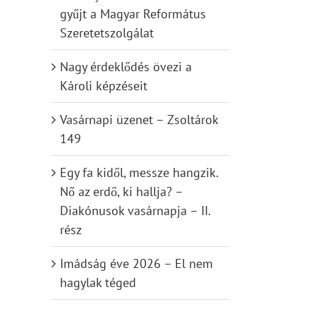
gyűjt a Magyar Református
Szeretetszolgálat
Nagy érdeklődés övezi a
Károli képzéseit
Vasárnapi üzenet – Zsoltárok
149
Egy fa kidől, messze hangzik.
Nő az erdő, ki hallja? –
Diakónusok vasárnapja – II.
rész
Imádság éve 2026 – El nem
hagylak téged