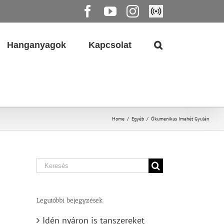
Facebook
YouTube
Instagram
Élő
közvetítés
Hanganyagok
Kapcsolat
Home
/
Egyéb
/
Ökumenikus Imahét Gyulán
Search
for:
Legutóbbi bejegyzések
Idén nyáron is tanszereket