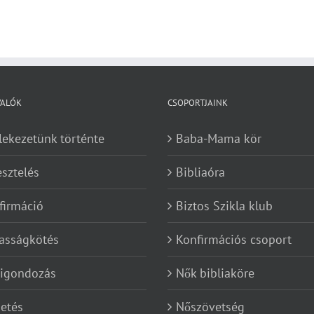
VALÓK
CSOPORTJAINK
lekezetünk történte
Baba-Mama kör
esztelés
Bibliaóra
firmáció
Biztos Szikla klub
asságkötés
Konfirmációs csoport
kigondozás
Nők bibliaköre
etés
Nőszövetség