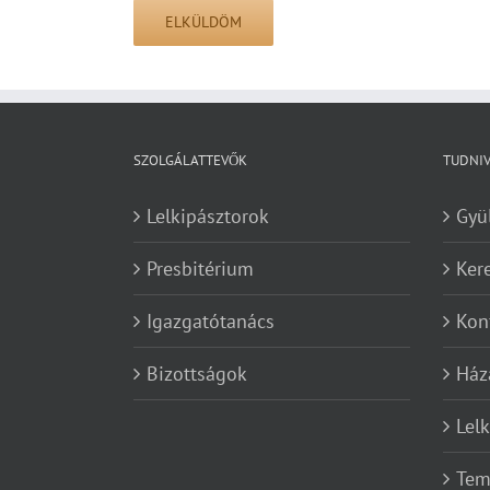
SZOLGÁLATTEVŐK
TUDNI
Lelkipásztorok
Gyü
Presbitérium
Ker
Igazgatótanács
Kon
Bizottságok
Ház
Lel
Tem