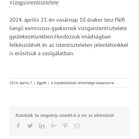
vizsgaistentisztelete
2024. április 21-én vasárnap 10 órakor lesz Pálfi
Gergő exmisszus-gyakornok vizsgaistentisztelete
gyülekezetünkben.Hordozzuk imádságban
felkészülését és az istentiszteleten jelenlétünkkel
is erősítsük a szolgálatban.
Pálfi
2024. április 7.
|
Egyéb
|
a hozzászólások lehetősége kikapcsolva
Gergő
exmisszus-
gyakornok
vizsgaistentisztelete
bejegyzéshez
Köszönjük, ha megosztja másokkal is ezt az információt!
Facebook
Twitter
LinkedIn
Google+
Pinterest
Email