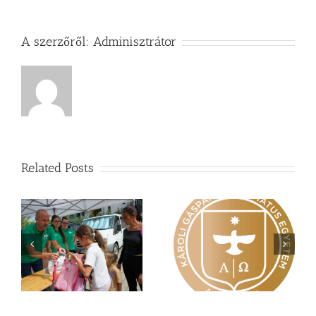
A szerzőről:
Adminisztrátor
Related Posts
Nagy érdeklődés övezi
Vasárnapi üzenet –
a
a Károli képzéseit
Zsoltárok 149