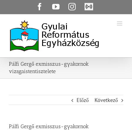
Skip
Facebook
YouTube
Instagram
Élő
to
közvetítés
content
Pálfi Gergő exmisszus-gyakornok
vizsgaistentisztelete
Előző
Következő
Pálfi Gergő exmisszus-gyakornok