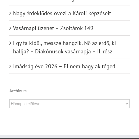
Nagy érdeklődés övezi a Károli képzéseit
Vasárnapi üzenet – Zsoltárok 149
Egy fa kidől, messze hangzik. Nő az erdő, ki
hallja? – Diakónusok vasárnapja – II. rész
Imádság éve 2026 – El nem hagylak téged
Archívum
Archívum