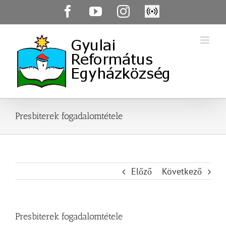
Skip
Facebook
YouTube
Instagram
Élő
to
közvetítés
content
Presbiterek fogadalomtétele
Előző
Következő
Presbiterek fogadalomtétele