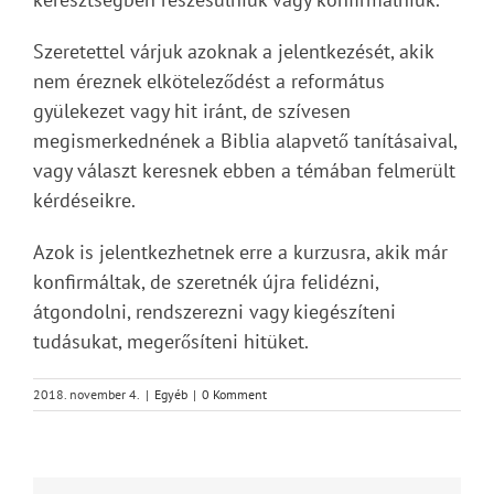
Szeretettel várjuk azoknak a jelentkezését, akik
nem éreznek elköteleződést a református
gyülekezet vagy hit iránt, de szívesen
megismerkednének a Biblia alapvető tanításaival,
vagy választ keresnek ebben a témában felmerült
kérdéseikre.
Azok is jelentkezhetnek erre a kurzusra, akik már
konfirmáltak, de szeretnék újra felidézni,
átgondolni, rendszerezni vagy kiegészíteni
tudásukat, megerősíteni hitüket.
2018. november 4.
|
Egyéb
|
0 Komment