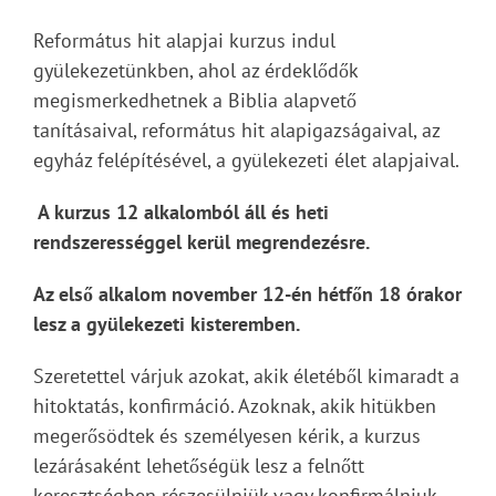
Református hit alapjai kurzus indul
gyülekezetünkben, ahol az érdeklődők
megismerkedhetnek a Biblia alapvető
tanításaival, református hit alapigazságaival, az
egyház felépítésével, a gyülekezeti élet alapjaival.
A kurzus 12 alkalomból áll és heti
rendszerességgel kerül megrendezésre.
Az első alkalom november 12-én hétfőn 18 órakor
lesz a gyülekezeti kisteremben.
Szeretettel várjuk azokat, akik életéből kimaradt a
hitoktatás, konfirmáció. Azoknak, akik hitükben
megerősödtek és személyesen kérik, a kurzus
lezárásaként lehetőségük lesz a felnőtt
keresztségben részesülniük vagy konfirmálniuk.