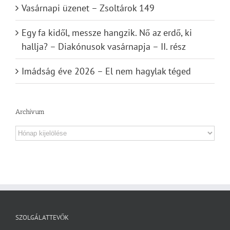
Vasárnapi üzenet – Zsoltárok 149
Egy fa kidől, messze hangzik. Nő az erdő, ki
hallja? – Diakónusok vasárnapja – II. rész
Imádság éve 2026 – El nem hagylak téged
Archívum
Archívum
SZOLGÁLATTEVŐK