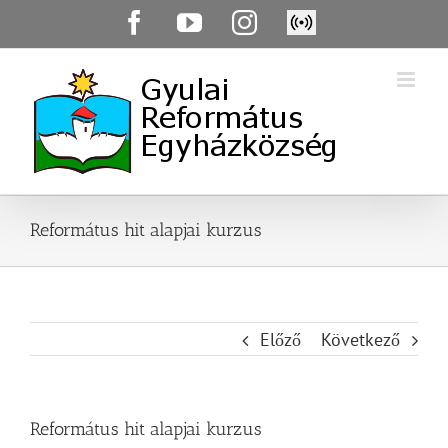
Skip
Facebook
YouTube
Instagram
Élő
to
közvetítés
content
Református hit alapjai kurzus
Előző
Következő
Református hit alapjai kurzus