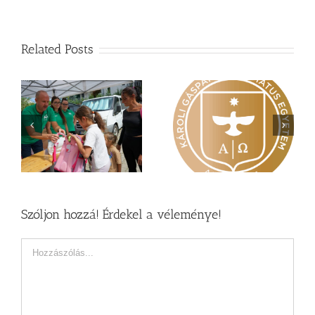
Related Posts
Nagy érdeklődés övezi
Vasárnapi üzenet –
a
a Károli képzéseit
Zsoltárok 149
Szóljon hozzá! Érdekel a véleménye!
Hozzászólás