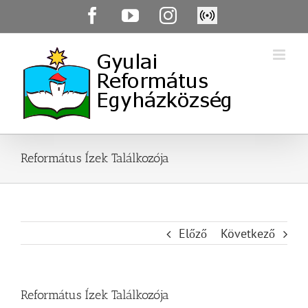
Skip
Facebook
YouTube
Instagram
Élő
to
közvetítés
content
Református Ízek Találkozója
Előző
Következő
Református Ízek Találkozója