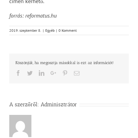
címen kérhető.
forrás: reformatus.hu
2019. szeptember 8.
|
Egyéb
|
0 Komment
Köszönjük, ha megosztja másokkal is ezt az információt!
Facebook
Twitter
LinkedIn
Google+
Pinterest
Email
A szerzőről:
Adminisztrátor