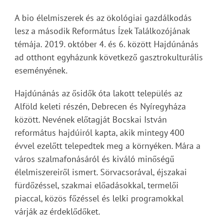
A bio élelmiszerek és az ökológiai gazdálkodás
lesz a második Református Ízek Találkozójának
témája. 2019. október 4. és 6. között Hajdúnánás
ad otthont egyházunk következő gasztrokulturális
eseményének.
Hajdúnánás az ősidők óta lakott település az
Alföld keleti részén, Debrecen és Nyíregyháza
között. Nevének előtagját Bocskai István
református hajdúiról kapta, akik mintegy 400
évvel ezelőtt telepedtek meg a környéken. Mára a
város szalmafonásáról és kiváló minőségű
élelmiszereiről ismert. Sörvacsorával, éjszakai
fürdőzéssel, szakmai előadásokkal, termelői
piaccal, közös főzéssel és lelki programokkal
várják az érdeklődőket.