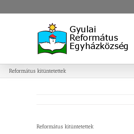
Skip
to
content
Református kitüntetettek
Református kitüntetettek