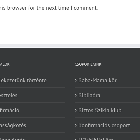
his browser for the next time I comment.
VALÓK
CSOPORTJAINK
lekezetünk történte
Baba-Mama kör
esztelés
Bibliaóra
firmáció
Biztos Szikla klub
asságkötés
Konfirmációs csoport