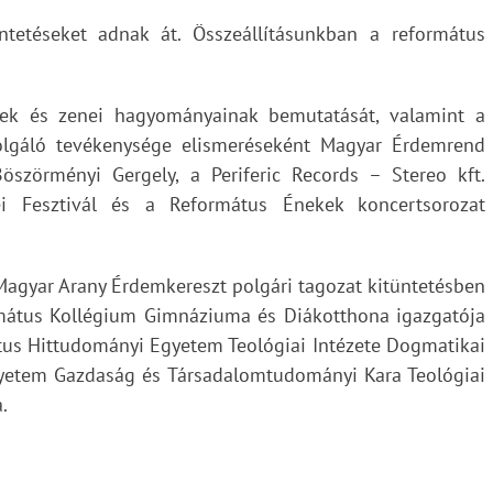
ntetéseket adnak át. Összeállításunkban a református
inek és zenei hagyományainak bemutatását, valamint a
olgáló tevékenysége elismeréseként Magyar Érdemrend
Böszörményi Gergely, a Periferic Records – Stereo kft.
ei Fesztivál és a Református Énekek koncertsorozat
agyar Arany Érdemkereszt polgári tagozat kitüntetésben
ormátus Kollégium Gimnáziuma és Diákotthona igazgatója
us Hittudományi Egyetem Teológiai Intézete Dogmatikai
gyetem Gazdaság és Társadalomtudományi Kara Teológiai
.