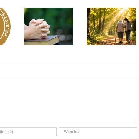
Egy fa kidől, messze
hangzik. Nő az erdő,
Imádság éve 2026
 üzenet –
ki hallja? –
El nem hagylak
rok 149
Diakónusok
téged
vasárnapja – II. rész