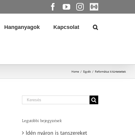
Facebook
YouTube
Instagram
Élő
közvetítés
Hanganyagok
Kapcsolat
Home
/
Egyéb
/
Református kitüntetettek
Search
for:
Legutóbbi bejegyzések
Idén nyáron is tanszereket