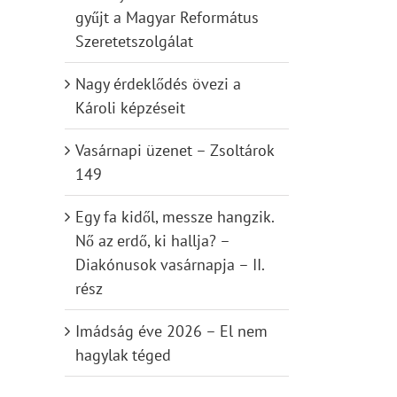
gyűjt a Magyar Református
Szeretetszolgálat
Nagy érdeklődés övezi a
Károli képzéseit
Vasárnapi üzenet – Zsoltárok
149
Egy fa kidől, messze hangzik.
Nő az erdő, ki hallja? –
Diakónusok vasárnapja – II.
rész
Imádság éve 2026 – El nem
hagylak téged