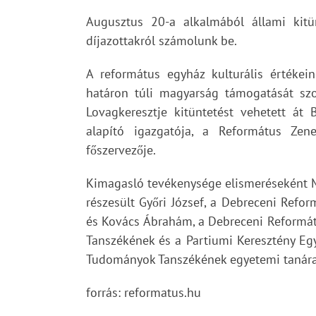
Augusztus 20-a alkalmából állami kitü
díjazottakról számolunk be.
A református egyház kulturális értéke
határon túli magyarság támogatását sz
Lovagkeresztje kitüntetést vehetett át 
alapító igazgatója, a Református Zen
főszervezője.
Kimagasló tevékenysége elismeréseként M
részesült Győri József, a Debreceni Ref
és Kovács Ábrahám, a Debreceni Reformát
Tanszékének és a Partiumi Keresztény E
Tudományok Tanszékének egyetemi tanára
forrás: reformatus.hu