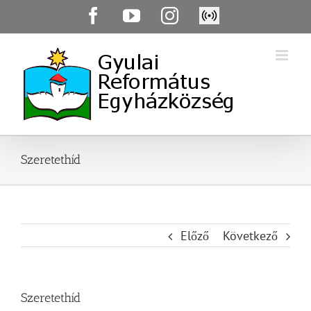
Skip
Facebook
YouTube
Instagram
Élő
to
közvetítés
content
Szeretethíd
Előző
Következő
Szeretethíd