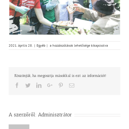
Szeretethíd
2021. április 28.
|
Egyéb
|
a hozzászólások lehetősége kikapcsolva
bejegyzéshez
Köszönjük, ha megosztja másokkal is ezt az információt!
Facebook
Twitter
LinkedIn
Google+
Pinterest
Email
A szerzőről:
Adminisztrátor