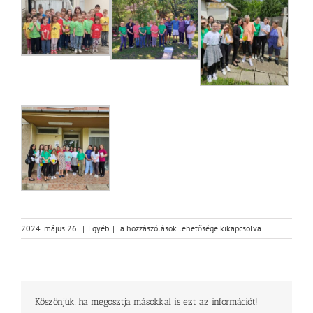
Szeretethíd
2024. május 26.
|
Egyéb
|
a hozzászólások lehetősége kikapcsolva
gyülekezetünkben
bejegyzéshez
Köszönjük, ha megosztja másokkal is ezt az információt!