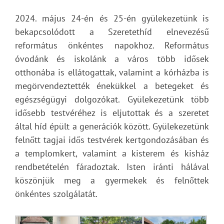
2024. május 24-én és 25-én gyülekezetünk is
bekapcsolódott a Szeretethíd elnevezésű
református önkéntes napokhoz. Református
óvodánk és iskolánk a város több idősek
otthonába is ellátogattak, valamint a kórházba is
megörvendeztették énekükkel a betegeket és
egészségügyi dolgozókat. Gyülekezetünk több
idősebb testvéréhez is eljutottak és a szeretet
által híd épült a generációk között. Gyülekezetünk
felnőtt tagjai idős testvérek kertgondozásában és
a templomkert, valamint a kisterem és kisház
rendbetételén fáradoztak. Isten iránti hálával
köszönjük meg a gyermekek és felnőttek
önkéntes szolgálatát.