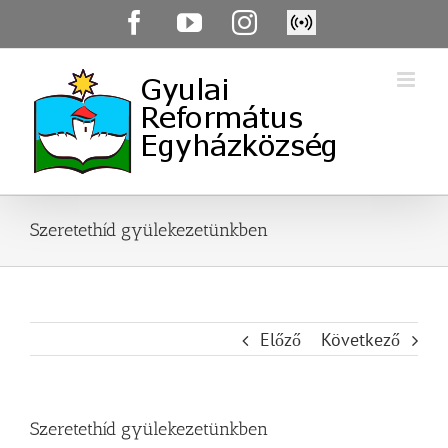
Skip
Facebook
YouTube
Instagram
Élő
to
közvetítés
content
Szeretethíd gyülekezetünkben
Előző
Következő
Szeretethíd gyülekezetünkben