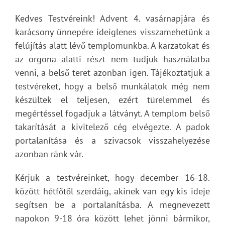
Kedves Testvéreink! Advent 4. vasárnapjára és
karácsony ünnepére ideiglenes visszamehetünk a
felújítás alatt lévő templomunkba. A karzatokat és
az orgona alatti részt nem tudjuk használatba
venni, a belső teret azonban igen. Tájékoztatjuk a
testvéreket, hogy a belső munkálatok még nem
készültek el teljesen, ezért türelemmel és
megértéssel fogadjuk a látványt. A templom belső
takarítását a kivitelező cég elvégezte. A padok
portalanítása és a szivacsok visszahelyezése
azonban ránk vár.
Kérjük a testvéreinket, hogy december 16-18.
között hétfőtől szerdáig, akinek van egy kis ideje
segítsen be a portalanításba. A megnevezett
napokon 9-18 óra között lehet jönni bármikor,