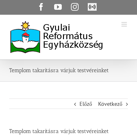
Skip
Facebook
YouTube
Instagram
Élő
to
közvetítés
content
Templom takarításra várjuk testvéreinket
Előző
Következő
Templom takarításra várjuk testvéreinket