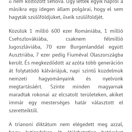
ő nem költözött sehová. Úgy lettek egyik napról a
másikra egy idegen állam polgárai, hogy el sem
hagyták szülőföldjüket, őseik szülőföldjét.
Közülük 1 millió 600 ezer Romániába, 1 millió
Csehszlovákiába, csaknem félmillió
Jugoszláviába, 70 ezer Burgenlanddal együtt
Ausztriába, 7 ezer pedig Fiuméval Olaszországba
került. És megkezdődött az azóta több generáción
át folytatódó kálváriájuk, napi szintű küzdelmük
nemzeti hagyományaink és nyelvünk
megtartásáért. Szinte minden magyarnak
maradtak rokonai az elcsatolt területeken, akiket
immár egy mesterséges határ választott el
szeretteiktől.
A trianoni diktátum nem elégedett meg azzal,