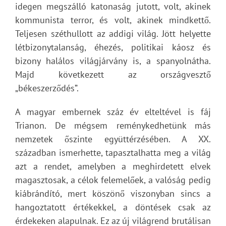
idegen megszálló katonaság jutott, volt, akinek
kommunista terror, és volt, akinek mindkettő.
Teljesen széthullott az addigi világ. Jött helyette
létbizonytalanság, éhezés, politikai káosz és
bizony halálos világjárvány is, a spanyolnátha.
Majd következett az országvesztő
„békeszerződés”.
A magyar embernek száz év elteltével is fáj
Trianon. De mégsem reménykedhetünk más
nemzetek őszinte együttérzésében. A XX.
században ismerhette, tapasztalhatta meg a világ
azt a rendet, amelyben a meghirdetett elvek
magasztosak, a célok felemelőek, a valóság pedig
kiábrándító, mert köszönő viszonyban sincs a
hangoztatott értékekkel, a döntések csak az
érdekeken alapulnak. Ez az új világrend brutálisan