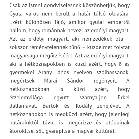
Csak az isteni gondviselésnek köszönhetjük, hogy
Gyula város nem került a határ túlsó oldalára.
Ezért különösen fájó, amikor gyulai embertől
hallom, hogy románnak nevezi az erdélyi magyart.
Azt az erdélyi magyart, aki nemzedékek óta –
sokszor reménytelennek tűnő – küzdelmet folytat
magyarsága megőrzéséért. Azt az erdélyi magyart,
aki a hétköznapokban is küzd azért, hogy ő és
gyermekei Arany János nyelvén szólhassanak,
megértsék Márai Sándor regényeit. A
hétköznapokban is küzd azért, hogy
érzelemvilága együtt szárnyaljon Erkel
dallamával, Bartók és Kodály zenéjével. A
hétköznapokon is megküzd azért, hogy jelenlegi
határainktól távol is megőrizze és utódainak
átörökítse, sőt, gyarapítsa a magyar kultúrát.