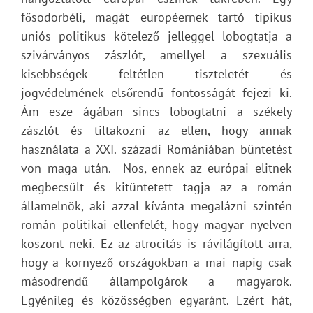
fősodorbéli, magát européernek tartó tipikus
uniós politikus kötelező jelleggel lobogtatja a
szivárványos zászlót, amellyel a szexuális
kisebbségek feltétlen tiszteletét és
jogvédelmének elsőrendű fontosságát fejezi ki.
Ám esze ágában sincs lobogtatni a székely
zászlót és tiltakozni az ellen, hogy annak
használata a XXI. századi Romániában büntetést
von maga után. Nos, ennek az európai elitnek
megbecsült és kitüntetett tagja az a román
államelnök, aki azzal kívánta megalázni szintén
román politikai ellenfelét, hogy magyar nyelven
köszönt neki. Ez az atrocitás is rávilágított arra,
hogy a környező országokban a mai napig csak
másodrendű állampolgárok a magyarok.
Egyénileg és közösségben egyaránt. Ezért hát,