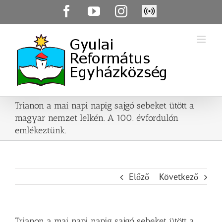
Skip
Facebook
YouTube
Instagram
Élő
to
közvetítés
content
Trianon a mai napi napig sajgó sebeket ütött a
magyar nemzet lelkén. A 100. évfordulón
emlékeztünk.
Előző
Következő
Trianon a mai napi napig sajgó sebeket ütött a