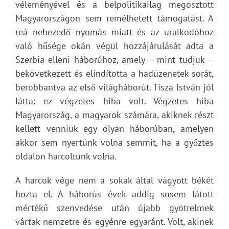
véleményével és a belpolitikailag megosztott
Magyarországon sem remélhetett támogatást. A
reá nehezedő nyomás miatt és az uralkodóhoz
való hűsége okán végül hozzájárulását adta a
Szerbia elleni háborúhoz, amely – mint tudjuk –
bekövetkezett és elindította a hadüzenetek sorát,
berobbantva az első világháborút. Tisza István jól
látta: ez végzetes hiba volt. Végzetes hiba
Magyarország, a magyarok számára, akiknek részt
kellett venniük egy olyan háborúban, amelyen
akkor sem nyertünk volna semmit, ha a győztes
oldalon harcoltunk volna.
A harcok vége nem a sokak által vágyott békét
hozta el. A háborús évek addig sosem látott
mértékű szenvedése után újabb gyötrelmek
vártak nemzetre és egyénre egyaránt. Volt, akinek