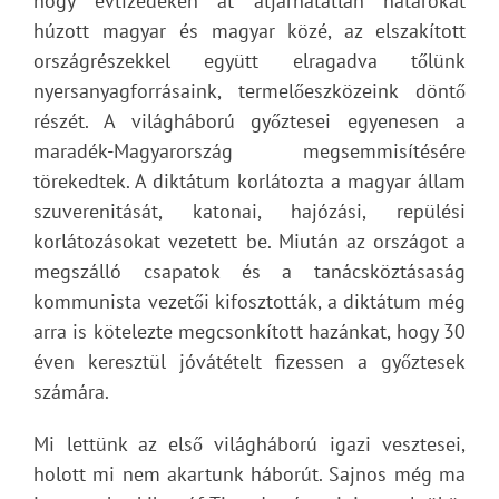
hogy évtizedeken át átjárhatatlan határokat
húzott magyar és magyar közé, az elszakított
országrészekkel együtt elragadva tőlünk
nyersanyagforrásaink, termelőeszközeink döntő
részét. A világháború győztesei egyenesen a
maradék-Magyarország megsemmisítésére
törekedtek. A diktátum korlátozta a magyar állam
szuverenitását, katonai, hajózási, repülési
korlátozásokat vezetett be. Miután az országot a
megszálló csapatok és a tanácsköztásaság
kommunista vezetői kifosztották, a diktátum még
arra is kötelezte megcsonkított hazánkat, hogy 30
éven keresztül jóvátételt fizessen a győztesek
számára.
Mi lettünk az első világháború igazi vesztesei,
holott mi nem akartunk háborút. Sajnos még ma