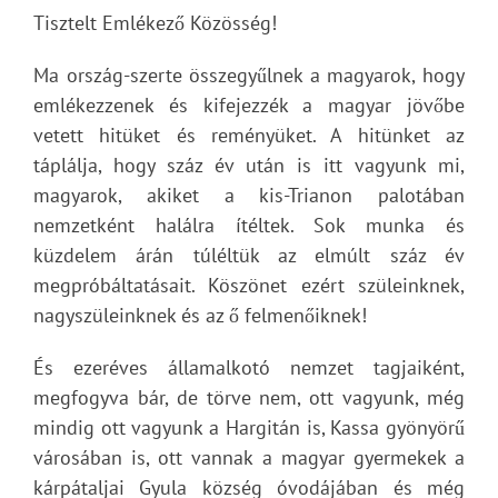
Tisztelt Emlékező Közösség!
Ma ország-szerte összegyűlnek a magyarok, hogy
emlékezzenek és kifejezzék a magyar jövőbe
vetett hitüket és reményüket. A hitünket az
táplálja, hogy száz év után is itt vagyunk mi,
magyarok, akiket a kis-Trianon palotában
nemzetként halálra ítéltek. Sok munka és
küzdelem árán túléltük az elmúlt száz év
megpróbáltatásait. Köszönet ezért szüleinknek,
nagyszüleinknek és az ő felmenőiknek!
És ezeréves államalkotó nemzet tagjaiként,
megfogyva bár, de törve nem, ott vagyunk, még
mindig ott vagyunk a Hargitán is, Kassa gyönyörű
városában is, ott vannak a magyar gyermekek a
kárpátaljai Gyula község óvodájában és még