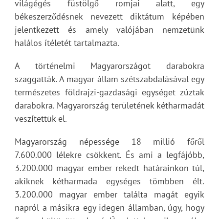
világégés füstölgő romjai alatt, egy
békeszerződésnek nevezett diktátum képében
jelentkezett és amely valójában nemzetünk
halálos ítéletét tartalmazta.
A történelmi Magyarországot darabokra
szaggatták. A magyar állam szétszabdalásával egy
természetes földrajzi-gazdasági egységet zúztak
darabokra. Magyarország területének kétharmadát
veszítettük el.
Magyarország népessége 18 millió főről
7.600.000 lélekre csökkent. És ami a legfájóbb,
3.200.000 magyar ember rekedt határainkon túl,
akiknek kétharmada egységes tömbben élt.
3.200.000 magyar ember találta magát egyik
napról a másikra egy idegen államban, úgy, hogy