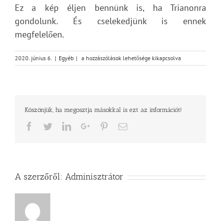
Ez a kép éljen bennünk is, ha Trianonra
gondolunk. És cselekedjünk is ennek
megfelelően.
Trianon
2020. június 6.
|
Egyéb
|
a hozzászólások lehetősége kikapcsolva
a
mai
napi
napig
sajgó
Köszönjük, ha megosztja másokkal is ezt az információt!
sebeket
ütött
Facebook
Twitter
LinkedIn
Google+
Pinterest
Email
a
magyar
nemzet
lelkén.
A
100.
A szerzőről:
Adminisztrátor
évfordulón
emlékeztünk.
bejegyzéshez