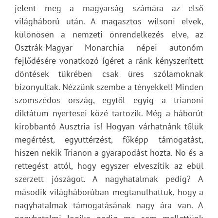
jelent meg a magyarság számára az első
világháború után. A magasztos wilsoni elvek,
különösen a nemzeti önrendelkezés elve, az
Osztrák-Magyar Monarchia népei autonóm
fejlődésére vonatkozó ígéret a ránk kényszerített
döntések tükrében csak üres szólamoknak
bizonyultak. Nézzünk szembe a tényekkel! Minden
szomszédos ország, egytől egyig a trianoni
diktátum nyertesei közé tartozik. Még a háborút
kirobbantó Ausztria is! Hogyan várhatnánk tőlük
megértést, együttérzést, főképp támogatást,
hiszen nekik Trianon a gyarapodást hozta. No és a
rettegést attól, hogy egyszer elveszítik az ebül
szerzett jószágot. A nagyhatalmak pedig? A
második világháborúban megtanulhattuk, hogy a
nagyhatalmak támogatásának nagy ára van. A