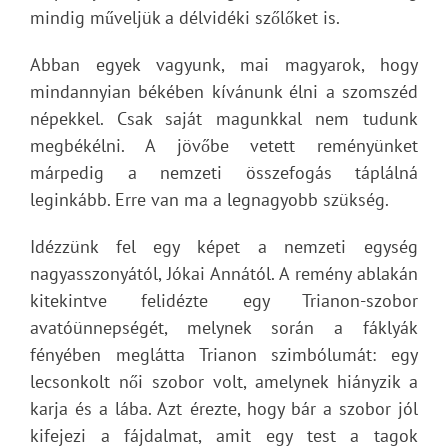
mindig műveljük a délvidéki szőlőket is.
Abban egyek vagyunk, mai magyarok, hogy
mindannyian békében kívánunk élni a szomszéd
népekkel. Csak saját magunkkal nem tudunk
megbékélni. A jövőbe vetett reményünket
márpedig a nemzeti összefogás táplálná
leginkább. Erre van ma a legnagyobb szükség.
Idézzünk fel egy képet a nemzeti egység
nagyasszonyától, Jókai Annától. A remény ablakán
kitekintve felidézte egy Trianon-szobor
avatóünnepségét, melynek során a fáklyák
fényében meglátta Trianon szimbólumát: egy
lecsonkolt női szobor volt, amelynek hiányzik a
karja és a lába. Azt érezte, hogy bár a szobor jól
kifejezi a fájdalmat, amit egy test a tagok