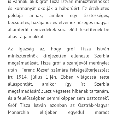
is vannak, akik gróf Tisza István miniszterelnököt
és kormányát okolják a háborúért. Ez érzékletes
példája annak, amikor egy tisztességes,
becsületes, hazájához és elveihez hűséges magyar
államférfit nemzedékek sora előtt feketítenek be
aljas rágalmakkal.
Az igazság az, hogy gróf Tisza István
miniszterelnök kifejezetten ellenezte Szerbia
megtámadását. Tisza gróf a szarajevói merénylet
után Ferenc József számára felségelőterjesztést
írt 1914. július 1-jén. Ebben világossá tette
álláspontját, amikor így írt Szerbia
megtámadásáról: „ezt végzetes hibának tartanám,
és a felelősségben semmiképpen sem osztoznék”.
Gróf Tisza István azonban az Osztrák-Magyar
Monarchia elitjében egyedül maradt