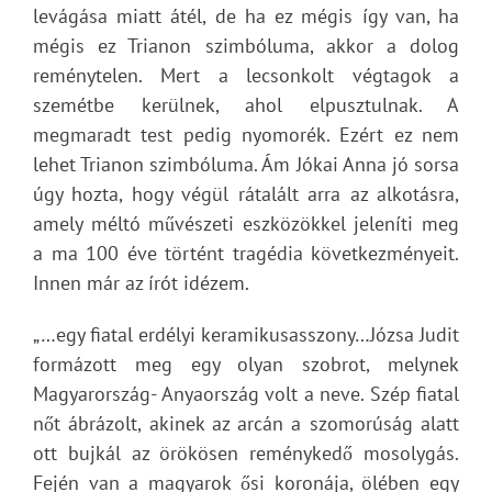
levágása miatt átél, de ha ez mégis így van, ha
mégis ez Trianon szimbóluma, akkor a dolog
reménytelen. Mert a lecsonkolt végtagok a
szemétbe kerülnek, ahol elpusztulnak. A
megmaradt test pedig nyomorék. Ezért ez nem
lehet Trianon szimbóluma. Ám Jókai Anna jó sorsa
úgy hozta, hogy végül rátalált arra az alkotásra,
amely méltó művészeti eszközökkel jeleníti meg
a ma 100 éve történt tragédia következményeit.
Innen már az írót idézem.
„…egy fiatal erdélyi keramikusasszony…Józsa Judit
formázott meg egy olyan szobrot, melynek
Magyarország- Anyaország volt a neve. Szép fiatal
nőt ábrázolt, akinek az arcán a szomorúság alatt
ott bujkál az örökösen reménykedő mosolygás.
Fején van a magyarok ősi koronája, ölében egy