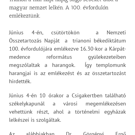
magyar nemzet lelkén. A 100. évfordulón
emlékeztünk.
Június 4-én, csütörtökön a Nemzeti
Összetartozás Napját a trianoni békediktátum
100. évfordulójára emlékezve 16.30-kor a Kárpát-
medence református gyülekezeteiben
megszólaltak a harangok. Így templomunk
harangjai is az emlékezést és az összetartozást
hirdették.
Június 4-én 10 órakor a Csigakertben található
székelykapunál a városi megemlékezésen
vehettünk részt, ahol a történelmi egyházak
lelkészei is szolgáltak.
Az alábbiakban Dr. Görgényi Ernő