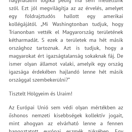
nagyhatalmi logika pedig ma sem mellettünk
szól. Ezt jól megvilágítja az az érvelés, amelyet
egy földrajztudós hallott egy amerikai
kollégájától. „Mi Washingtonban tudjuk, hogy
Trianonban vették el Magyarország területének
kétharmadát. S ezek a területek ma hét másik
országhoz tartoznak. Azt is tudjuk, hogy a
magyarokat ért igazságtalanság sokaknak fáj. De
ismer olyan államot valaki, amelyik egy ország
igazsága érdekében hajlandó lenne hét másik
országgal szembekerülni?”
Tisztelt Hölgyeim és Uraim!
Az Európai Unió sem védi olyan mértékben az
őshonos nemzeti kisebbségek kollektív jogait,
mint ahogyan az elvárható lenne a fennen
hangoztatott európai eszmék tükrében. Egy