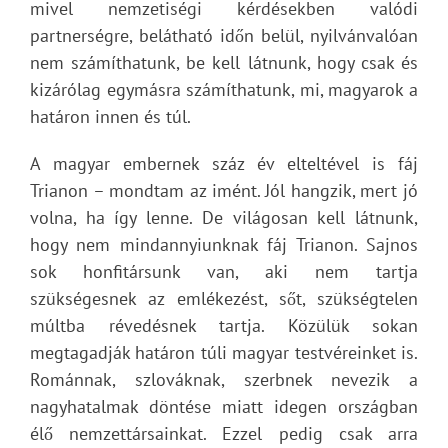
mivel nemzetiségi kérdésekben valódi
partnerségre, belátható időn belül, nyilvánvalóan
nem számíthatunk, be kell látnunk, hogy csak és
kizárólag egymásra számíthatunk, mi, magyarok a
határon innen és túl.
A magyar embernek száz év elteltével is fáj
Trianon – mondtam az imént. Jól hangzik, mert jó
volna, ha így lenne. De világosan kell látnunk,
hogy nem mindannyiunknak fáj Trianon. Sajnos
sok honfitársunk van, aki nem tartja
szükségesnek az emlékezést, sőt, szükségtelen
múltba révedésnek tartja. Közülük sokan
megtagadják határon túli magyar testvéreinket is.
Románnak, szlováknak, szerbnek nevezik a
nagyhatalmak döntése miatt idegen országban
élő nemzettársainkat. Ezzel pedig csak arra