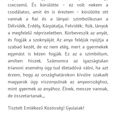
csecsemő. És körülötte – ez volt nekem a
csodálatos, amit én is éreztem – körülötte ott
vannak a fiai és a lányai: szimbolikusan a
Délvidék, Erdély, Kárpátalja, Felvidék; fiúk, lányok
a megfelelő népviseletben. Körbeveszik az anyát,
és fogják a szoknyáját. Az anya feléjük nyújtja a
szabad kezét, de ez nem elég, mert a gyermekek
egymást is kézen fogják. Ez az a szimbólum,
amiben hiszek. Számomra az igazságtalan
trianoni esemény úgy tud életadóvá válni, ha azt
érzem, hogy az országhatárokon kívülre szakadt
magyarok úgy viszonyulnak az anyaországhoz,
mint gyermek az anyához. Élnek, messze vannak,
de összetartanak.„
Tisztelt Emlékező Közösség! Gyulaiak!