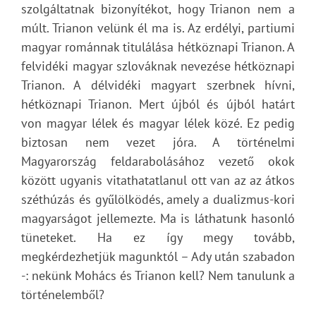
szolgáltatnak bizonyítékot, hogy Trianon nem a
múlt. Trianon velünk él ma is. Az erdélyi, partiumi
magyar románnak titulálása hétköznapi Trianon. A
felvidéki magyar szlováknak nevezése hétköznapi
Trianon. A délvidéki magyart szerbnek hívni,
hétköznapi Trianon. Mert újból és újból határt
von magyar lélek és magyar lélek közé. Ez pedig
biztosan nem vezet jóra. A történelmi
Magyarország feldarabolásához vezető okok
között ugyanis vitathatatlanul ott van az az átkos
széthúzás és gyűlölködés, amely a dualizmus-kori
magyarságot jellemezte. Ma is láthatunk hasonló
tüneteket. Ha ez így megy tovább,
megkérdezhetjük magunktól – Ady után szabadon
-: nekünk Mohács és Trianon kell? Nem tanulunk a
történelemből?