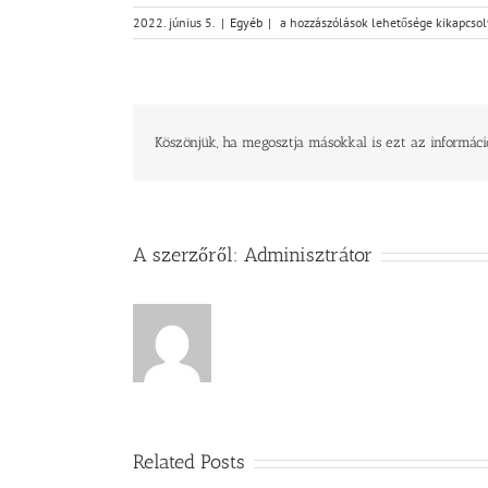
Trianon
2022. június 5.
|
Egyéb
|
a hozzászólások lehetősége kikapcso
–
Isten
ostora
bejegyzéshez
Köszönjük, ha megosztja másokkal is ezt az informáci
A szerzőről:
Adminisztrátor
Related Posts