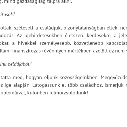
g, mind gazdaságilag talpra állni.
átusok?
ltak, szétesett a családjuk, bizonytalanságban éltek, ne
ndozás. Az igehirdetésekben életszerű kérdésekre, a je
dokat, a hívekkel személyesebb, közvetlenebb kapcsolat
lami finanszírozás révén ilyen mértékben azelőtt ez nem v
ink példájából?
utatta meg, hogyan éljünk közösségeinkben. Meggyőződ
 az Ige alapján. Látogassunk el több családhoz, ismerjük
problémáival, különben felmorzsolódunk!