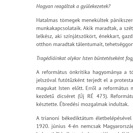
Hogyan reagáltak a gyülekezetek?
Hatalmas tömegek menekültek pánikszerűe
munkakapcsolataik. Akik maradtak, a széte
lelkész, aki színjátszókört, énekkart, ga
otthon maradtak tálentumait, tehetséggon
Tragédiáinkat olykor Isten büntetéseként fogj
A református önkritika hagyománya a tör
jelszóval futótűzként terjedt el a prote
magukat Isten előtt. Erről a református 
kezdetű dicséret (Új RÉ 473). Reformát
késztette. Ébredési mozgalmak indultak.
A trianoni békediktátum életbelépésével
1920. június 4-én nemcsak Magyarország,