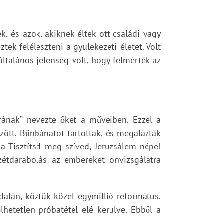
 és azok, akiknek éltek ott családi vagy
ek feléleszteni a gyülekezeti életet. Volt
általános jelenség volt, hogy felmérték az
orának” nevezte őket a műveiben. Ezzel a
zött. Bűnbánatot tartottak, és megalázták
 a Tisztítsd meg szíved, Jeruzsálem népe!
zétdarabolás az embereket önvizsgálatra
alán, köztük közel egymillió református.
hetetlen próbatétel elé kerülve. Ebből a