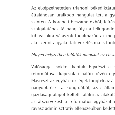
Az elképzelhetetlen trianoni békediktát
általánosan uralkodó hangulat lett a g
szinten. A korabeli beszámolókból, leír
szolgálatának fő hangsúlya a lelkigondoz
kihívásokra válaszok fogalmazódtak meg
aki szerint a gyakorlati vezetés ma is fon
Milyen helyzetben találták magukat az elcs
Valósággal sokkot kaptak. Egyrészt a 
reformátusai kapcsolati hálóik révén e
Másrészt az egyházközségek függtek az álla
nagyobbrészt a kongruából, azaz állam
gazdasági alapot kellett találni az alaku
az átszervezést a református egyházat 
ravasz adminisztratív ellenszelében kellet