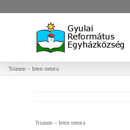
Skip
to
content
Trianon – Isten ostora
Trianon – Isten ostora