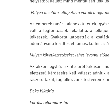
helyzetből kellett mind mentálisan-lelkile
Milyen mentális állapotban voltak a reform
Az emberek tanácstalanokká lettek, gyászo
vált a legfontosabb feladattá, a lelkigo
lelkészek. Gyakorta látogatták a csalá
adományaira kezdtek el támaszkodni, az ál
Milyen következtetéseket lehet levonni előde
Az akkori egyház szinte prófétikusan m
életszerű kérdéseire kell választ adniuk
rászorultakat, foglalkozzunk testvéreink 
Dóka Viktória
Forrás: reformatus.hu