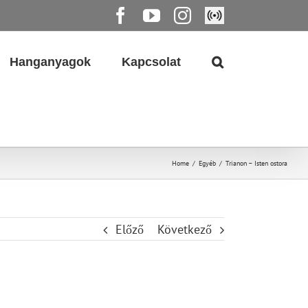
Facebook
YouTube
Instagram
Élő
közvetítés
Hanganyagok
Kapcsolat
Home
/
Egyéb
/
Trianon – Isten ostora
Előző
Következő