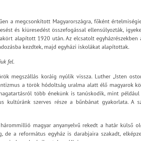
n a megcsonkított Magyarországra, főként értelmiségiek,
sést és kiüresedést összefogással ellensúlyozták, igyekezt
zdakört alapított 1920 után. Az elcsatolt egyházrészekben 
dozásba kezdtek, majd egyházi iskolákat alapítottak.
uk fel.
ök megszállás koráig nyúlik vissza. Luther „Isten ost
stantizmus a török hódoltság uralma alatt élő magyarok kö
magatartásról több énekünk is tanúskodik, mint például
us kultúránk szerves része a bűnbánat gyakorlata. A s
 hárommillió magyar anyanyelvű rekedt a határ külső old
 de a református egyház is darabjaira szakadt, elképzel