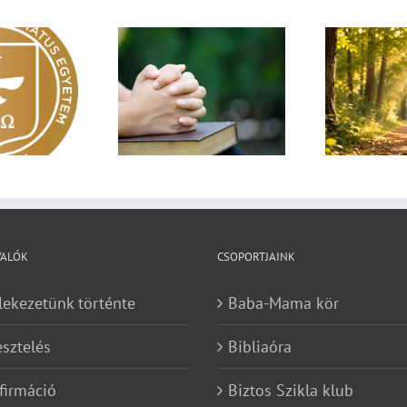
Egy fa kidől, messze
sárnapi üzenet –
Imá
hangzik. Nő az erdő, ki
Zsoltárok 149
n
hallja? – Diakónusok
vasárnapja – II. rész
VALÓK
CSOPORTJAINK
lekezetünk történte
Baba-Mama kör
esztelés
Bibliaóra
firmáció
Biztos Szikla klub