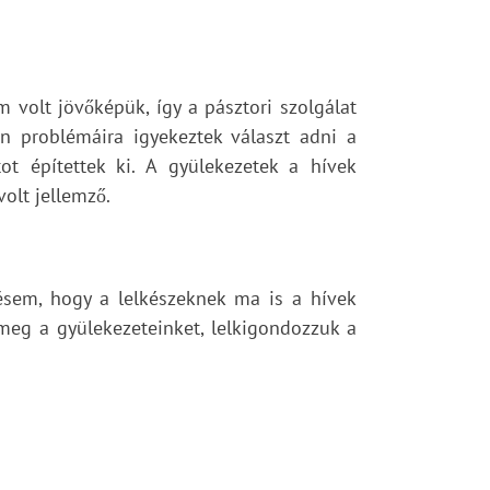
m volt jövőképük, így a pásztori szolgálat
len problémáira igyekeztek választ adni a
ot építettek ki. A gyülekezetek a hívek
olt jellemző.
ésem, hogy a lelkészeknek ma is a hívek
 meg a gyülekezeteinket, lelkigondozzuk a