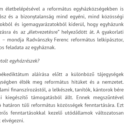
um életbelépésével a református egyházközségekben is
yász és a bizonytalanság mind egyéni, mind közösségi
ásokból és igemagyarázatokból kiderül, hogy egyházunk
ásra és az „életvezetésre” helyeződött át. A gyakorlati
 – mondja Radvánszky Ferenc református lelkipásztor,
tos feladata az egyháznak.
atolt egyházrészek?
békediktátum aláírása előtt a különböző tájegységek
gységben élték meg református hitüket és a nemzetet.
mi finanszírozástól, a lelkészek, tanítók, kántorok bére
i kiegészítő támogatásból állt. Ennek megszűntével
ló határon túli református közösségek fenntartására. Ezt
erős fenntartásokkal kezelő utódállamok változatosan
t elvégezni.