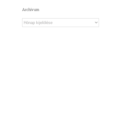
il
Archívum
Archívum
 –