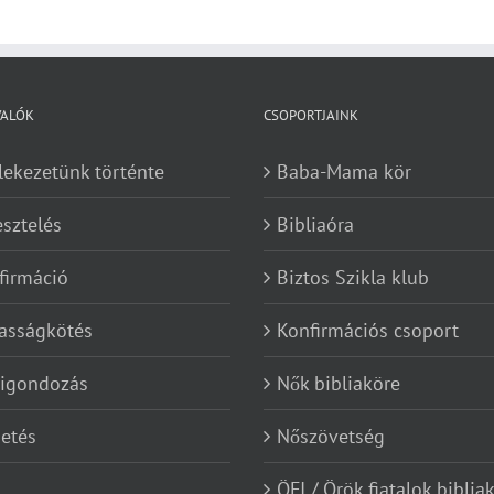
VALÓK
CSOPORTJAINK
lekezetünk történte
Baba-Mama kör
esztelés
Bibliaóra
firmáció
Biztos Szikla klub
asságkötés
Konfirmációs csoport
kigondozás
Nők bibliaköre
etés
Nőszövetség
ÖFI / Örök fiatalok biblia