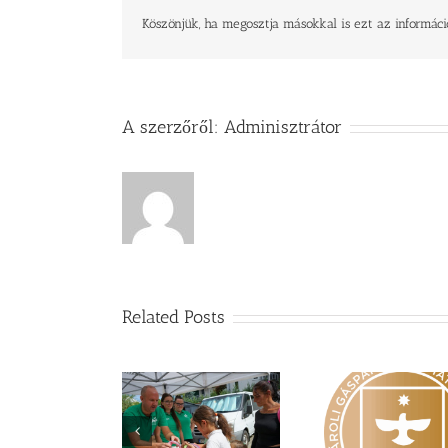
Köszönjük, ha megosztja másokkal is ezt az informáci
A szerzőről:
Adminisztrátor
Related Posts
Idén nyáron is
Nagy érdeklődés
nszereket gyűjt a
Vasárnapi