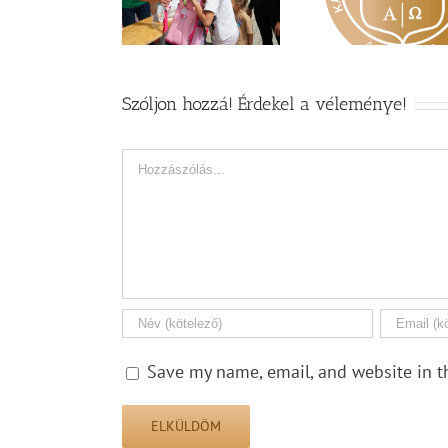
övezi a Károli
agyar Református
Zsoltá
képzéseit
Szeretetszolgálat
Szóljon hozzá! Érdekel a véleménye!
Hozzászólás
Save my name, email, and website in t