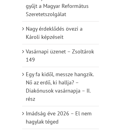
gyűjt a Magyar Református
Szeretetszolgálat
Nagy érdeklődés övezi a
Károli képzéseit
Vasárnapi üzenet – Zsoltárok
149
Egy fa kidől, messze hangzik.
Nő az erdő, ki hallja? –
Diakónusok vasárnapja – II.
rész
Imádság éve 2026 – El nem
hagylak téged