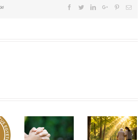
Facebook
Twitter
LinkedIn
Google+
Pinterest
Ema
ót!
Egy fa kidől, messze
hangzik. Nő az erdő,
Imádság éve 2026
 üzenet –