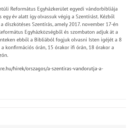
ntúli Református Egyházkerület egyedi vándorbibliája
s egy év alatt így olvassuk végig a Szentírást. Kézből
z a díszkötéses Szentírás, amely 2017. november 17-én
Református Egyházközségből és szombaton adjuk át a
eken ebből a Bibliából fogjuk olvasni Isten igéjét a 8
 a konfirmációs órán, 15 órakor ifi órán, 18 órakor a
zón.
ttre.hu/hirek/orszagos/a-szentiras-vandorutja-a-