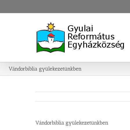
Skip
to
content
Vándorbiblia gyülekezetünkben
Vándorbiblia gyülekezetünkben