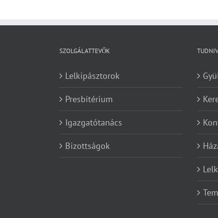
SZOLGÁLATTEVŐK
TUDNI
Lelkipásztorok
Gyü
Presbitérium
Ker
Igazgatótanács
Kon
Bizottságok
Ház
Lel
Tem