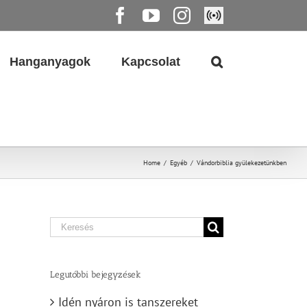
Facebook
YouTube
Instagram
Élő
közvetítés
Hanganyagok
Kapcsolat
Home
/
Egyéb
/
Vándorbiblia gyülekezetünkben
Search
for:
Legutóbbi bejegyzések
Idén nyáron is tanszereket