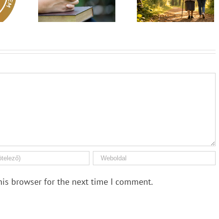
ki hallja? –
El nem hagylak
rok 149
Diakónusok
téged
vasárnapja – II. rész
his browser for the next time I comment.