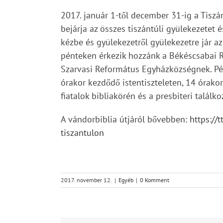
2017. január 1-től december 31-ig a Tiszá
bejárja az összes tiszántúli gyülekezetet é
kézbe és gyülekezetről gyülekezetre jár a
pénteken érkezik hozzánk a Békéscsabai 
Szarvasi Református Egyházközségnek. Pént
órakor kezdődő istentiszteleten, 14 órakor
fiatalok bibliakörén és a presbiteri találko
A vándorbiblia útjáról bővebben:
https://
tiszantulon
2017. november 12.
|
Egyéb
|
0 Komment