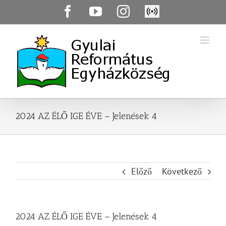
Skip
Facebook
YouTube
Instagram
Élő
to
közvetítés
content
2024 AZ ÉLŐ IGE ÉVE – Jelenések 4
Előző
Következő
2024 AZ ÉLŐ IGE ÉVE – Jelenések 4