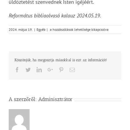
üldöztetést szenvednek Isten igéjéért.
Református bibliaolvasó kalauz 2024.05.19.
2024
2024. május 19.
|
Egyéb
|
a hozzászólások lehetősége kikapcsolva
AZ
ÉLŐ
IGE
ÉVE
–
Köszönjük, ha megosztja másokkal is ezt az információt!
Jelenések
4
Facebook
Twitter
LinkedIn
Google+
Pinterest
Email
bejegyzéshez
A szerzőről:
Adminisztrátor