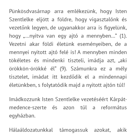
Pünkösdvasárnap arra emlékezünk, hogy Isten
Szentlelke eljött a földre, hogy vigasztalónk és
vezetőnk legyen, de ugyanakkor arra is figyelünk,
hogy „…nyitva van egy ajtó a mennyben…” (1).
Vezetni akar földi életünk eseményeiben, de a
mennyei nyitott ajtó felé is! A mennyben minden
tökéletes és mindenki tiszteli, imádja azt, „aki
örökkön-örökké él” (9). Számunkra ez a mély
tisztelet, imádat itt kezdődik el a mindennapi
életünkben, s folytatódik majd a nyitott ajtón túl!
Imádkozzunk Isten Szentlelke vezetéséért Kárpát-
medence-szerte és azon túl a református
egyházban.
Hálaáldozatunkkal támogassuk azokat, akik