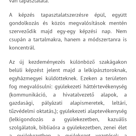
van tapasztalata.”
A képzés tapasztalatszerzésre épül, együtt
gondolkozás és közös megvalósítások mentén
szerveződik majd egy-egy képzési nap. Nem
csupán a tartalmakra, hanem a módszertanra is
koncentrál.
Az új kezdeményezés különböző szakágakon
belüli képzést jelent majd a lelkipásztoroknak,
egyházmegyei küldötteknek. Ezeken a területen
fog megvalósulni: gyülekezeti háttértevékenység
(kommunikáció, a hivatalvezető alapok, a
gazdasági, pályázati alapismeretek, leltári,
tűzvédelmi oktatás,); gyülekezeti alaptevékenység
(lelkigondozás a gyülekezetben, kazuális
szolgálatok, bibliaóra a gyülekezetben, zenei élet
a gyülekezetben, a gyülekezet vezetése); a