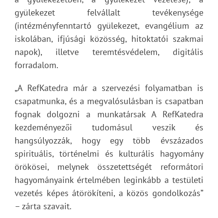
gyülekezet felvállalt tevékenysége
(intézményfenntartó gyülekezet, evangélium az
iskolában, ifjúsági közösség, hitoktatói szakmai
napok), illetve teremtésvédelem, digitális
forradalom.
„A RefKatedra már a szervezési folyamatban is
csapatmunka, és a megvalósulásban is csapatban
fognak dolgozni a munkatársak A RefKatedra
kezdeményezői tudomásul veszik és
hangsúlyozzák, hogy egy több évszázados
spirituális, történelmi és kulturális hagyomány
örökösei, melynek összetettségét reformátori
hagyományaink értelmében leginkább a testületi
vezetés képes átörökíteni, a közös gondolkozás”
– zárta szavait.