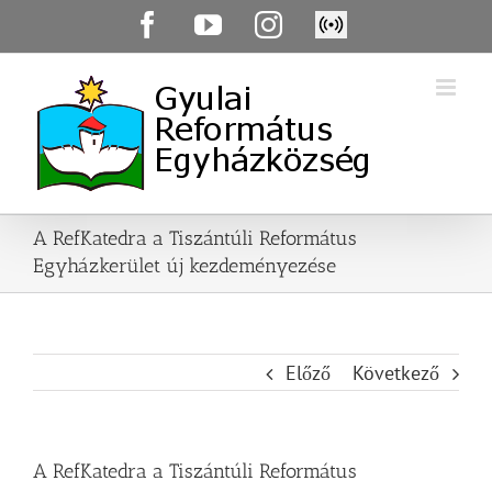
Skip
Facebook
YouTube
Instagram
Élő
to
közvetítés
content
A RefKatedra a Tiszántúli Református
Egyházkerület új kezdeményezése
Előző
Következő
A RefKatedra a Tiszántúli Református