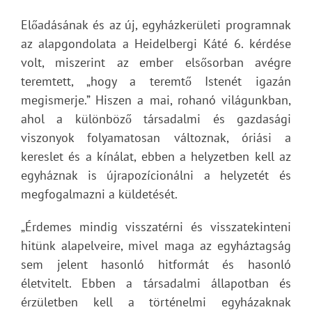
Előadásának és az új, egyházkerületi programnak
az alapgondolata a Heidelbergi Káté 6. kérdése
volt, miszerint az ember elsősorban avégre
teremtett, „hogy a teremtő Istenét igazán
megismerje.” Hiszen a mai, rohanó világunkban,
ahol a különböző társadalmi és gazdasági
viszonyok folyamatosan változnak, óriási a
kereslet és a kínálat, ebben a helyzetben kell az
egyháznak is újrapozícionálni a helyzetét és
megfogalmazni a küldetését.
„Érdemes mindig visszatérni és visszatekinteni
hitünk alapelveire, mivel maga az egyháztagság
sem jelent hasonló hitformát és hasonló
életvitelt. Ebben a társadalmi állapotban és
érzületben kell a történelmi egyházaknak