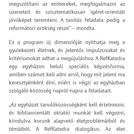
megszólítani az embereket, megfogalmazni az
üzeneteit és szisztematikusan ígéret-orientált
jövőképet teremteni. A tanítás feladata pedig a
reformátori örökség része” – mondta.
Ez a program új dimenzióját nyithatja meg a
gyülekezeti életnek, és jelentős impulzusokat és
kritériumokat adhat a megújuláshoz. A RefKatedra
egy egyházon belüli speciális képzésforma,
amiben számot kell adni arról, hogy mit jelent ma
keresztyénként élni, miért is végzi az egyházban
szolgáló közösség napról-napra a feladatait.
„Az egyházat tanulóközösségként kell értelmezni,
és bibliaorientált oktatói munkát kell végezni,
kiindulva korunk alapvető életproblémáiból és
témáiból. A RefKatedra dialogikus. Az élet