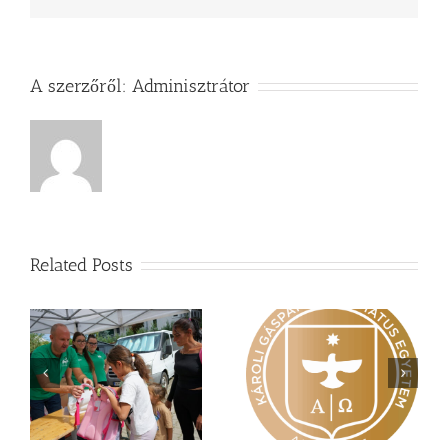
A szerzőről:
Adminisztrátor
Related Posts
Nagy érdeklődés övezi
Vasárnapi üzenet –
a
a Károli képzéseit
Zsoltárok 149