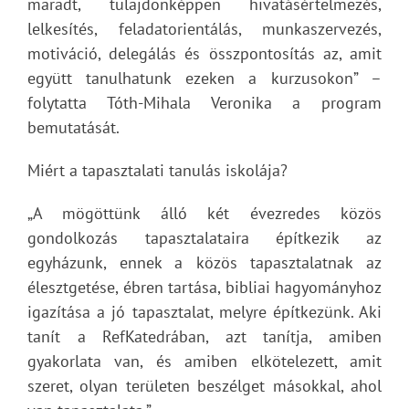
maradt, tulajdonképpen hivatásértelmezés,
lelkesítés, feladatorientálás, munkaszervezés,
motiváció, delegálás és összpontosítás az, amit
együtt tanulhatunk ezeken a kurzusokon” –
folytatta Tóth-Mihala Veronika a program
bemutatását.
Miért a tapasztalati tanulás iskolája?
„A mögöttünk álló két évezredes közös
gondolkozás tapasztalataira építkezik az
egyházunk, ennek a közös tapasztalatnak az
élesztgetése, ébren tartása, bibliai hagyományhoz
igazítása a jó tapasztalat, melyre építkezünk. Aki
tanít a RefKatedrában, azt tanítja, amiben
gyakorlata van, és amiben elkötelezett, amit
szeret, olyan területen beszélget másokkal, ahol