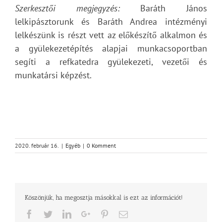
Szerkesztői megjegyzés:
Baráth János
lelkipásztorunk és Baráth Andrea intézményi
lelkészünk is részt vett az előkészítő alkalmon és
a gyülekezetépítés alapjai munkacsoportban
segíti a refkatedra gyülekezeti, vezetői és
munkatársi képzést.
2020. február 16.
|
Egyéb
|
0 Komment
Köszönjük, ha megosztja másokkal is ezt az információt!
Facebook
Twitter
LinkedIn
Google+
Pinterest
Email