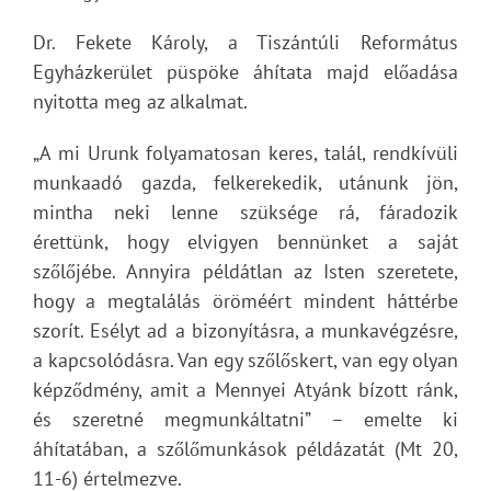
Dr. Fekete Károly, a Tiszántúli Református
Egyházkerület püspöke áhítata majd előadása
nyitotta meg az alkalmat.
„A mi Urunk folyamatosan keres, talál, rendkívüli
munkaadó gazda, felkerekedik, utánunk jön,
mintha neki lenne szüksége rá, fáradozik
érettünk, hogy elvigyen bennünket a saját
szőlőjébe. Annyira példátlan az Isten szeretete,
hogy a megtalálás öröméért mindent háttérbe
szorít. Esélyt ad a bizonyításra, a munkavégzésre,
a kapcsolódásra. Van egy szőlőskert, van egy olyan
képződmény, amit a Mennyei Atyánk bízott ránk,
és szeretné megmunkáltatni” – emelte ki
áhítatában, a szőlőmunkások példázatát (Mt 20,
11-6) értelmezve.