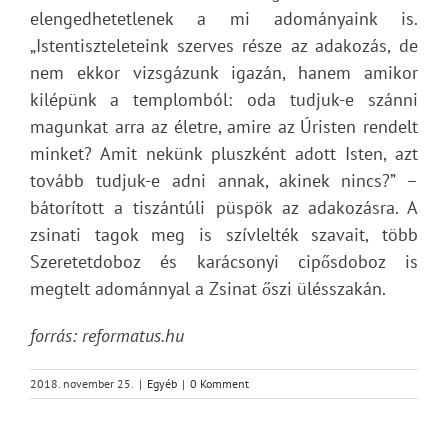
elengedhetetlenek a mi adományaink is.
„Istentiszteleteink szerves része az adakozás, de
nem ekkor vizsgázunk igazán, hanem amikor
kilépünk a templomból: oda tudjuk-e szánni
magunkat arra az életre, amire az Úristen rendelt
minket? Amit nekünk pluszként adott Isten, azt
tovább tudjuk-e adni annak, akinek nincs?” –
bátorított a tiszántúli püspök az adakozásra. A
zsinati tagok meg is szívlelték szavait, több
Szeretetdoboz és karácsonyi cipősdoboz is
megtelt adománnyal a Zsinat őszi ülésszakán.
forrás: reformatus.hu
2018. november 25.
|
Egyéb
|
0 Komment