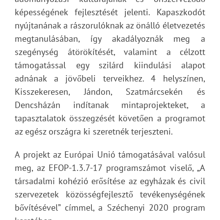
képességének fejlesztését jelenti. Kapaszkodót
nyújtanának a rászorulóknak az önálló életvezetés
megtanulásában, így akadályoznák meg a
szegénység átörökítését, valamint a célzott
támogatással egy szilárd kiindulási alapot
adnának a jövőbeli terveikhez. 4 helyszínen,
Kisszekeresen, Jándon, Szatmárcsekén és
Dencsházán indítanak mintaprojekteket, a
tapasztalatok összegzését követően a programot
az egész országra ki szeretnék terjeszteni.
A projekt az Európai Unió támogatásával valósul
meg, az EFOP-1.3.7-17 programszámot viselő, „A
társadalmi kohézió erősítése az egyházak és civil
szervezetek közösségfejlesztő tevékenységének
bővítésével” címmel, a Széchenyi 2020 program