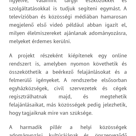
figyelve, valamint tárgyi eszközökkel és
szolgáltatásokkal is tudjuk segíteni egymást. A
televízióban és közösségi médiában hamarosan
megjelenő első videó például abban igazít el,
milyen élelmiszereket ajánlanak adományozásra,
melyeket érdemes kerülni.
A projekt részeként kiépítenek egy online
rendszert is, amelyben nyomon követhetik és
összeköthetik a beérkező felajánlásokat és a
felmerülő igényeket. A rendszerbe elsősorban
egyházközségek, civil szervezetek és cégek
regisztrálhatnak majd, és megtehetik
felajánlásaikat, más közösségek pedig jelezhetik,
hogy tagjaiknak mire van szüksége.
A harmadik pillér a helyi közösségek
adományozási kultúrájának és önszerveződő