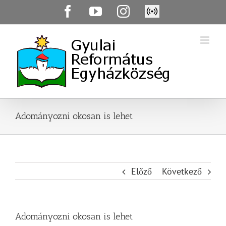
Skip
Facebook
YouTube
Instagram
Élő
to
közvetítés
content
Adományozni okosan is lehet
Előző
Következő
Adományozni okosan is lehet