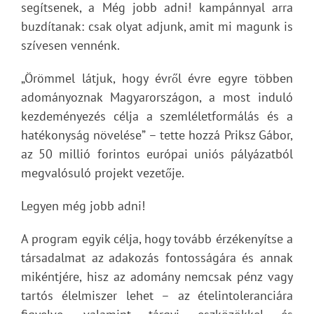
segítsenek, a Még jobb adni! kampánnyal arra
buzdítanak: csak olyat adjunk, amit mi magunk is
szívesen vennénk.
„Örömmel látjuk, hogy évről évre egyre többen
adományoznak Magyarországon, a most induló
kezdeményezés célja a szemléletformálás és a
hatékonyság növelése” – tette hozzá Priksz Gábor,
az 50 millió forintos európai uniós pályázatból
megvalósuló projekt vezetője.
Legyen még jobb adni!
A program egyik célja, hogy tovább érzékenyítse a
társadalmat az adakozás fontosságára és annak
mikéntjére, hisz az adomány nemcsak pénz vagy
tartós élelmiszer lehet – az ételintoleranciára