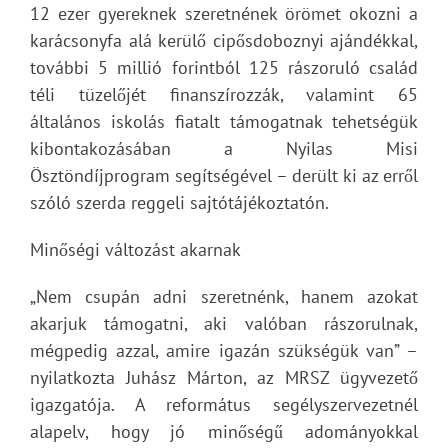
12 ezer gyereknek szeretnének örömet okozni a
karácsonyfa alá kerülő cipősdoboznyi ajándékkal,
további 5 millió forintból 125 rászoruló család
téli tüzelőjét finanszírozzák, valamint 65
általános iskolás fiatalt támogatnak tehetségük
kibontakozásában a Nyilas Misi
Ösztöndíjprogram segítségével – derült ki az erről
szóló szerda reggeli sajtótájékoztatón.
Minőségi változást akarnak
„Nem csupán adni szeretnénk, hanem azokat
akarjuk támogatni, aki valóban rászorulnak,
mégpedig azzal, amire igazán szükségük van” –
nyilatkozta Juhász Márton, az MRSZ ügyvezető
igazgatója. A református segélyszervezetnél
alapelv, hogy jó minőségű adományokkal