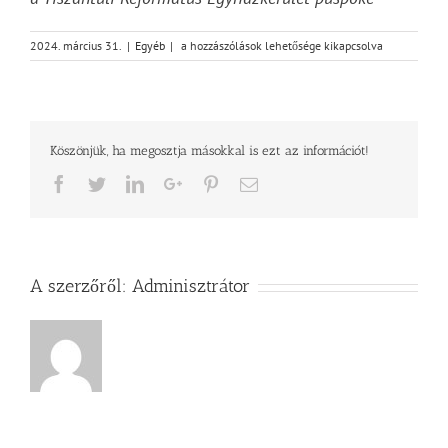
Az
2024. március 31.
|
Egyéb
|
a hozzászólások lehetősége kikapcsolva
életet
ébresztő
kereszt
bejegyzéshez
Köszönjük, ha megosztja másokkal is ezt az információt!
Facebook
Twitter
LinkedIn
Google+
Pinterest
Email
A szerzőről:
Adminisztrátor