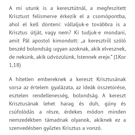
A mi utunk is a keresztútnál, a megfeszített
Krisztust felismerve érkezik el a csomópontba,
ahol el kell dönteni: vállaljuk-e továbbra is a
Krisztus útját, vagy nem? Ki tudjuk-e mondani,
amit Pál apostol kimondott: „a keresztről szóló
beszéd bolondság ugyan azoknak, akik elvesznek,
de nekünk, akik üdvözülünk, Istennek ereje.” (1Kor
1,18)
A hitetlen embereknek a kereszt Krisztusának
sorsa az értelem gyalázata, az ideák összetörése,
esztelen rendellenesség, bolondság. A kereszt
Krisztusának lehet harag és düh, gúny és
csúfolódás a része, érdekes módon minden
nemzedékben támadnak olyanok, akiknek ez a
szenvedésben győztes Krisztus a vonzó.