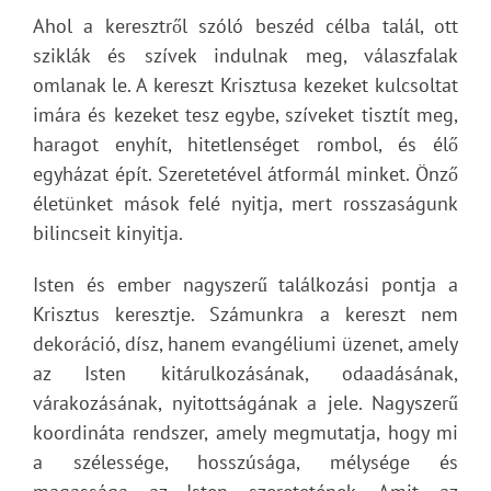
Ahol a keresztről szóló beszéd célba talál, ott
sziklák és szívek indulnak meg, válaszfalak
omlanak le. A kereszt Krisztusa kezeket kulcsoltat
imára és kezeket tesz egybe, szíveket tisztít meg,
haragot enyhít, hitetlenséget rombol, és élő
egyházat épít. Szeretetével átformál minket. Önző
életünket mások felé nyitja, mert rosszaságunk
bilincseit kinyitja.
Isten és ember nagyszerű találkozási pontja a
Krisztus keresztje. Számunkra a kereszt nem
dekoráció, dísz, hanem evangéliumi üzenet, amely
az Isten kitárulkozásának, odaadásának,
várakozásának, nyitottságának a jele. Nagyszerű
koordináta rendszer, amely megmutatja, hogy mi
a szélessége, hosszúsága, mélysége és