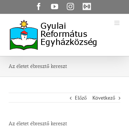
Skip
Facebook
YouTube
Instagram
Élő
to
közvetítés
content
Az életet ébresztő kereszt
Előző
Következő
Az életet ébresztő kereszt