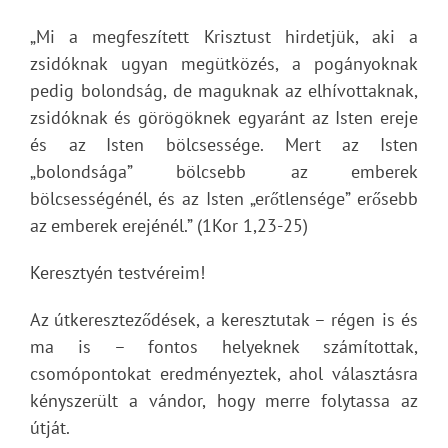
„Mi a megfeszített Krisztust hirdetjük, aki a
zsidóknak ugyan megütközés, a pogányoknak
pedig bolondság, de maguknak az elhívottaknak,
zsidóknak és görögöknek egyaránt az Isten ereje
és az Isten bölcsessége. Mert az Isten
„bolondsága” bölcsebb az emberek
bölcsességénél, és az Isten „erőtlensége” erősebb
az emberek erejénél.” (1Kor 1,23-25)
Keresztyén testvéreim!
Az útkereszteződések, a keresztutak – régen is és
ma is – fontos helyeknek számítottak,
csomópontokat eredményeztek, ahol választásra
kényszerült a vándor, hogy merre folytassa az
útját.