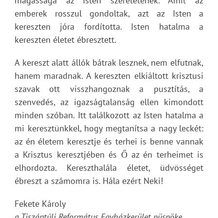
magassága az Isten szeretetének. Amit az
emberek rosszul gondoltak, azt az Isten a
kereszten jóra fordította. Isten hatalma a
kereszten életet ébresztett.
A kereszt alatt állók bátrak lesznek, nem elfutnak,
hanem maradnak. A kereszten elkiáltott krisztusi
szavak ott visszhangoznak a pusztítás, a
szenvedés, az igazságtalanság ellen kimondott
minden szóban. Itt találkozott az Isten hatalma a
mi keresztünkkel, hogy megtanítsa a nagy leckét:
az én életem keresztje és terhei is benne vannak
a Krisztus keresztjében és Ő az én terheimet is
elhordozta. Kereszthalála életet, üdvösséget
ébreszt a számomra is. Hála ezért Neki!
Fekete Károly
a Tiszántúli Református Egyházkerület püspöke