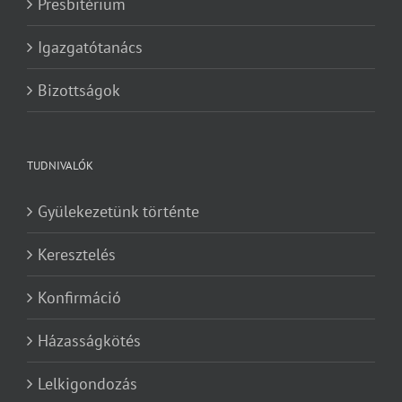
Presbitérium
Igazgatótanács
Bizottságok
TUDNIVALÓK
Gyülekezetünk történte
Keresztelés
Konfirmáció
Házasságkötés
Lelkigondozás