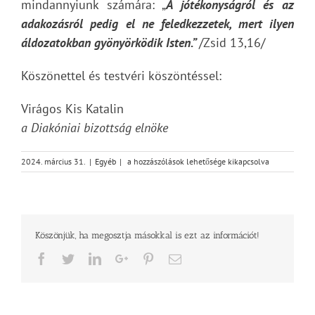
mindannyiunk számára: „
A jótékonyságról és az
adakozásról pedig el ne feledkezzetek, mert ilyen
áldozatokban gyönyörködik Isten.”
/Zsid 13,16/
Köszönettel és testvéri köszöntéssel:
Virágos Kis Katalin
a Diakóniai bizottság elnöke
Ünnepi
2024. március 31.
|
Egyéb
|
a hozzászólások lehetősége kikapcsolva
élelmiszer
adományok
bejegyzéshez
Köszönjük, ha megosztja másokkal is ezt az információt!
Facebook
Twitter
LinkedIn
Google+
Pinterest
Email