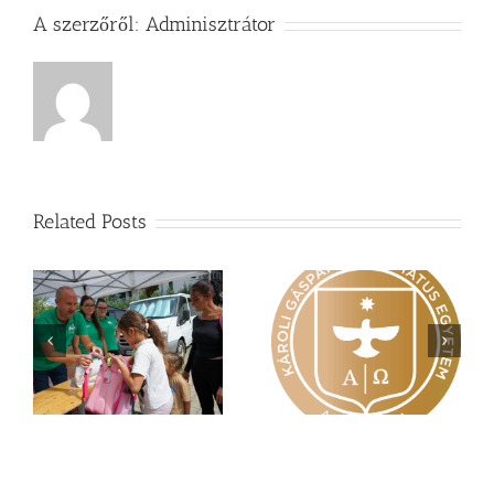
A szerzőről:
Adminisztrátor
Related Posts
Nagy érdeklődés övezi
Vasárnapi üzenet –
a
a Károli képzéseit
Zsoltárok 149