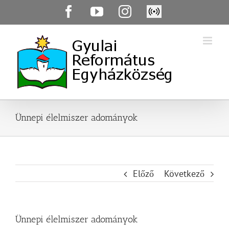
Skip
Facebook
YouTube
Instagram
Élő
to
közvetítés
content
Ünnepi élelmiszer adományok
Előző
Következő
Ünnepi élelmiszer adományok