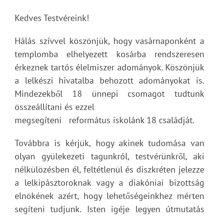
Kedves Testvéreink!
Hálás szívvel köszönjük, hogy vasárnaponként a
templomba elhelyezett kosárba rendszeresen
érkeznek tartós élelmiszer adományok. Köszönjük
a lelkészi hivatalba behozott adományokat is.
Mindezekből 18 ünnepi csomagot tudtunk
összeállítani és ezzel
megsegíteni református iskolánk 18 családját.
Továbbra is kérjük, hogy akinek tudomása van
olyan gyülekezeti tagunkról, testvérünkről, aki
nélkülözésben él, feltétlenül és diszkréten jelezze
a lelkipásztoroknak vagy a diakóniai bizottság
elnökének azért, hogy lehetőségeinkhez mérten
segíteni tudjunk. Isten igéje legyen útmutatás