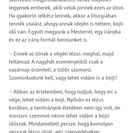
legyenek emberek, akik velük jönnek ezen az úton.
Ha gyakorló lelkész lennék, akkor a liturgiában
tennék utalást, ahogy annak idején is tettem, böjti
idő van. Együtt megyünk a Mesterrel, egy irányba
és ez az irány formál bennünket is.
– Ennek az útnak a végén Jézus meghal, majd
feltámad. A nagyhét eseményeiből csak a
vasárnap örömteli, a többi szomorú.
Szomorkodunk kell, vagy lehet vidám is a böjt?
– Abban az értelemben, hogy tudjuk, hogy mi a
vége, lehet vidám a böjt. Nyilván ez Jézus
korában, a tanítványok életében nem így volt, de
mostani szemmel nézve lehet vidám a böjti
időszak. Mindamellett persze, hogy komolyan
vesszük Jézus útját, ami szenvedéseken,