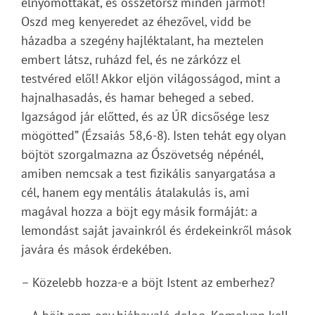
elnyomottakat, és összetörsz minden jármot!
Oszd meg kenyeredet az éhezővel, vidd be
házadba a szegény hajléktalant, ha meztelen
embert látsz, ruházd fel, és ne zárkózz el
testvéred elől! Akkor eljön világosságod, mint a
hajnalhasadás, és hamar beheged a sebed.
Igazságod jár előtted, és az ÚR dicsősége lesz
mögötted” (Ézsaiás 58,6-8). Isten tehát egy olyan
böjtöt szorgalmazna az Ószövetség népénél,
amiben nemcsak a test fizikális sanyargatása a
cél, hanem egy mentális átalakulás is, ami
magával hozza a böjt egy másik formáját: a
lemondást saját javainkról és érdekeinkről mások
javára és mások érdekében.
– Közelebb hozza-e a böjt Istent az emberhez?