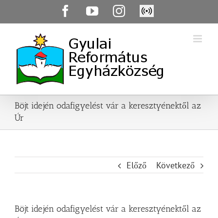
Skip
Facebook
YouTube
Instagram
Élő
to
közvetítés
content
Böjt idején odafigyelést vár a keresztyénektől az
Úr
Előző
Következő
Böjt idején odafigyelést vár a keresztyénektől az