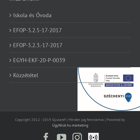
Iskola és Óvoda
EFOP-3.2.5-17-2017
EFOP-3.2.3.-17-2017
EGYH-EKF-20-P-0039
Közzététel
Copyright 2012 - 2019 Gyularef | Minden jog fenntartva | Powered by
Ügyfélút.hu marketing
Facebook
YouTube
Instagram
Élő