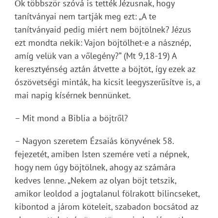
Ők többször szóvá is tették Jézusnak, hogy
tanítványai nem tartják meg ezt: „A te
tanítványaid pedig miért nem böjtölnek? Jézus
ezt mondta nekik: Vajon böjtölhet-e a násznép,
amíg velük van a vőlegény?” (Mt 9,18-19) A
keresztyénség aztán átvette a böjtöt, így ezek az
ószövetségi minták, ha kicsit leegyszerűsítve is, a
mai napig kísérnek bennünket.
– Mit mond a Biblia a böjtről?
– Nagyon szeretem Ézsaiás könyvének 58.
fejezetét, amiben Isten szemére veti a népnek,
hogy nem úgy böjtölnek, ahogy az számára
kedves lenne. „Nekem az olyan böjt tetszik,
amikor leoldod a jogtalanul fölrakott bilincseket,
kibontod a járom köteleit, szabadon bocsátod az