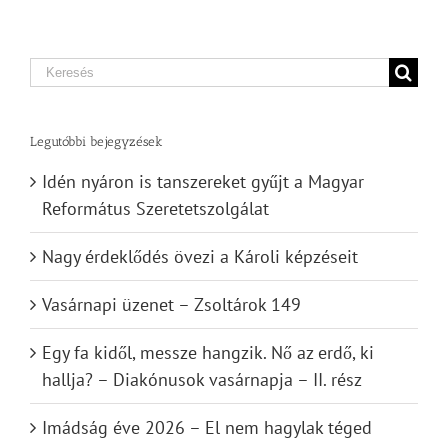
Search
for:
Legutóbbi bejegyzések
Idén nyáron is tanszereket gyűjt a Magyar
Református Szeretetszolgálat
Nagy érdeklődés övezi a Károli képzéseit
Vasárnapi üzenet – Zsoltárok 149
Egy fa kidől, messze hangzik. Nő az erdő, ki
hallja? – Diakónusok vasárnapja – II. rész
Imádság éve 2026 – El nem hagylak téged