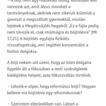
– A böjt nem egy hiábavaló dolog. Komolyan kell
vennünk azt, amit Jézus mondott a
tanítványoknak, akiknek nem sikerült kiűzniük a
gonoszt a megszállott gyermekből, miután
lejöttek a Megdicsőülés hegyéről: „Ez a fajta pedig
nem távozik el, csak imádságra és böjtölésre” (Mt
17,21). A böjtölés egyfajta fizikális
visszafogottság, ami segíthet koncentrálni a
fontos dolgokra.
A böjt nekem azt üzeni, hogy az Isten dolgaira
figyelés áll a fókuszban a testi szükségletek
kielégítése helyett, azaz fókuszváltás történik.
– Létezik-e olyan, hogy református böjt? Hogyan
kellene ma böjtölnie egy reformátusnak?
– Szerintem elterjedőben van. Látom a