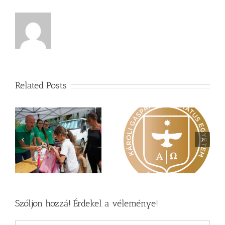
Related Posts
Nagy érdeklődés övezi
Vasárnapi üzenet –
a
a Károli képzéseit
Zsoltárok 149
Szóljon hozzá! Érdekel a véleménye!