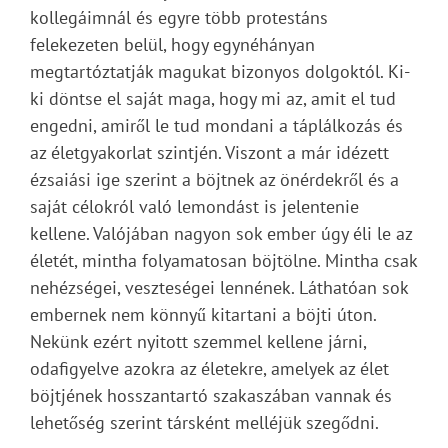
kollegáimnál és egyre több protestáns
felekezeten belül, hogy egynéhányan
megtartóztatják magukat bizonyos dolgoktól. Ki-
ki döntse el saját maga, hogy mi az, amit el tud
engedni, amiről le tud mondani a táplálkozás és
az életgyakorlat szintjén. Viszont a már idézett
ézsaiási ige szerint a böjtnek az önérdekről és a
saját célokról való lemondást is jelentenie
kellene. Valójában nagyon sok ember úgy éli le az
életét, mintha folyamatosan böjtölne. Mintha csak
nehézségei, veszteségei lennének. Láthatóan sok
embernek nem könnyű kitartani a böjti úton.
Nekünk ezért nyitott szemmel kellene járni,
odafigyelve azokra az életekre, amelyek az élet
böjtjének hosszantartó szakaszában vannak és
lehetőség szerint társként melléjük szegődni.