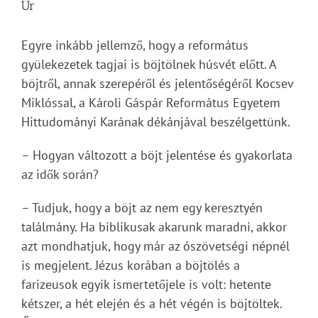
Úr
Egyre inkább jellemző, hogy a református
gyülekezetek tagjai is böjtölnek húsvét előtt. A
böjtről, annak szerepéről és jelentőségéről Kocsev
Miklóssal, a Károli Gáspár Református Egyetem
Hittudományi Karának dékánjával beszélgettünk.
– Hogyan változott a böjt jelentése és gyakorlata
az idők során?
– Tudjuk, hogy a böjt az nem egy keresztyén
találmány. Ha biblikusak akarunk maradni, akkor
azt mondhatjuk, hogy már az ószövetségi népnél
is megjelent. Jézus korában a böjtölés a
farizeusok egyik ismertetőjele is volt: hetente
kétszer, a hét elején és a hét végén is böjtöltek.