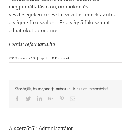
megpróbáltatásokon, örömökön és
veszteségeken keresztül vezet és ennek az útnak
a végére fókuszálunk. Ez a végső fókuszpont
adhat okot az örömre.
Forrás:
reformatus.hu
2019. március 10.
|
Egyéb
|
0 Komment
Köszönjük, ha megosztja másokkal is ezt az információt!
Facebook
Twitter
LinkedIn
Google+
Pinterest
Email
A szerzőről:
Adminisztrátor