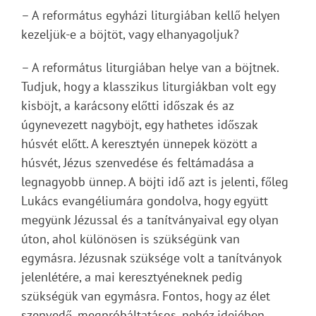
– A református egyházi liturgiában kellő helyen
kezeljük-e a böjtöt, vagy elhanyagoljuk?
– A református liturgiában helye van a böjtnek.
Tudjuk, hogy a klasszikus liturgiákban volt egy
kisböjt, a karácsony előtti időszak és az
úgynevezett nagyböjt, egy hathetes időszak
húsvét előtt. A keresztyén ünnepek között a
húsvét, Jézus szenvedése és feltámadása a
legnagyobb ünnep. A böjti idő azt is jelenti, főleg
Lukács evangéliumára gondolva, hogy együtt
megyünk Jézussal és a tanítványaival egy olyan
úton, ahol különösen is szükségünk van
egymásra. Jézusnak szüksége volt a tanítványok
jelenlétére, a mai keresztyéneknek pedig
szükségük van egymásra. Fontos, hogy az élet
szenvedő, megpróbáltatásos, nehéz idejében