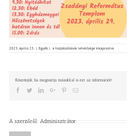
Egyházmegyei
2023. április 23.
|
Egyéb
|
a hozzászólások lehetősége kikapcsolva
Női
Konferencia
bejegyzéshez
Köszönjük, ha megosztja másokkal is ezt az információt!
Facebook
Twitter
LinkedIn
Google+
Pinterest
Email
A szerzőről:
Adminisztrátor