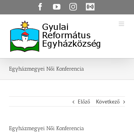
Skip
Facebook
YouTube
Instagram
Élő
to
közvetítés
content
Egyházmegyei Női Konferencia
Előző
Következő
Egyházmegyei Női Konferencia