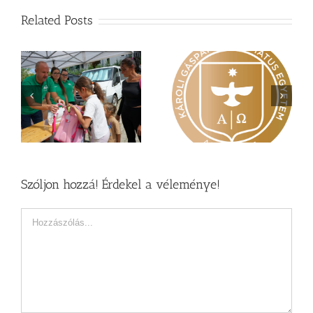
Related Posts
Nagy érdeklődés övezi
Vasárnapi üzenet –
a
a Károli képzéseit
Zsoltárok 149
Szóljon hozzá! Érdekel a véleménye!
Hozzászólás