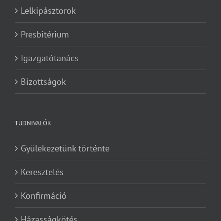
Lelkipásztorok
Presbitérium
Igazgatótanács
Bizottságok
TUDNIVALÓK
Gyülekezetünk történte
Keresztelés
Konfirmáció
Házasságkötés