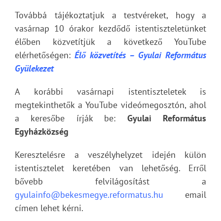
Továbbá tájékoztatjuk a testvéreket, hogy a
vasárnap 10 órakor kezdődő istentiszteletünket
élőben közvetítjük a következő YouTube
elérhetőségen:
Élő közvetítés – Gyulai Református
Gyülekezet
A korábbi vasárnapi istentiszteletek is
megtekinthetők a YouTube videómegosztón, ahol
a keresőbe írják be:
Gyulai Református
Egyházközség
Keresztelésre a veszélyhelyzet idején külön
istentisztelet keretében van lehetőség. Erről
bővebb felvilágosítást a
gyulainfo@bekesmegye.reformatus.hu
email
címen lehet kérni.