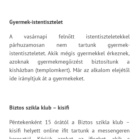
Gyermek-istentisztelet
A vasárnapi felnőtt istentiszteletekkel
párhuzamosan nem tartunk gyermek-
istentiszteletet. Akik mégis gyermekkel érkeznek,
azoknak gyermekmegőrzést biztosítunk a
kisházban (templomkert). Már az alkalom elejétől
ide irányítjuk át a gyermekeket.
Biztos szikla klub – kisifi
Péntekenként 15 órától a Biztos szikla klub –
kisifi helyett online ifit tartunk a messengeren
keresztül. Kérjük azokat az ifiseket, akik a