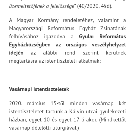
üzemeltetőjének a felelőssége
” (40/2020, 4§d).
A Magyar Kormány rendeletéhez, valamint a
Magyarországi Református Egyház Zsinatának
felhívásához igazodva a
Gyulai Református
Egyházközségben az országos veszélyhelyzet
idején
az alábbi rend szerint kerülnek
megtartásra az istentiszteleti alkalmak:
Vasárnapi istentiszteletek
2020. március 15-től minden vasárnap két
istentiszteletet tartunk a Kálvin utcai gyülekezeti
házban, egyet 10 és egyet 17 órakor. (Mindkettőt
vasárnap délelőtti liturgiával.)