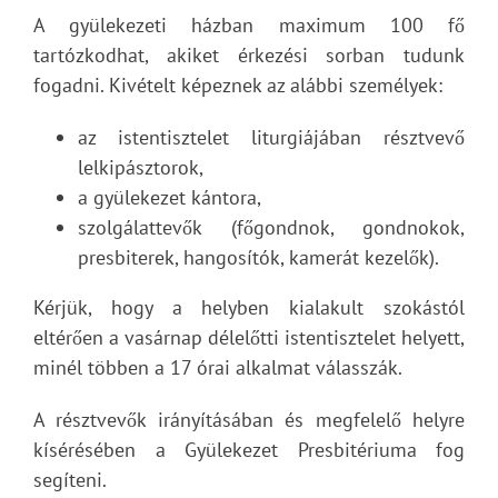
A gyülekezeti házban maximum 100 fő
tartózkodhat, akiket érkezési sorban tudunk
fogadni. Kivételt képeznek az alábbi személyek:
az istentisztelet liturgiájában résztvevő
lelkipásztorok,
a gyülekezet kántora,
szolgálattevők (főgondnok, gondnokok,
presbiterek, hangosítók, kamerát kezelők).
Kérjük, hogy a helyben kialakult szokástól
eltérően a vasárnap délelőtti istentisztelet helyett,
minél többen a 17 órai alkalmat válasszák.
A résztvevők irányításában és megfelelő helyre
kísérésében a Gyülekezet Presbitériuma fog
segíteni.