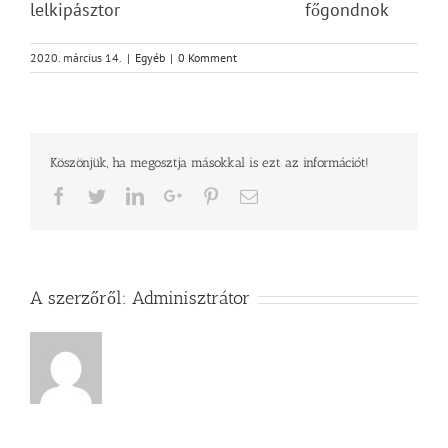
lelkipásztor főgondnok
2020. március 14.
|
Egyéb
|
0 Komment
Köszönjük, ha megosztja másokkal is ezt az információt!
Facebook
Twitter
LinkedIn
Google+
Pinterest
Email
A szerzőről:
Adminisztrátor