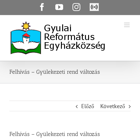
Skip
Facebook
YouTube
Instagram
Élő
to
közvetítés
content
Felhívás – Gyülekezeti rend változás
Előző
Következő
Felhívás – Gyülekezeti rend változás