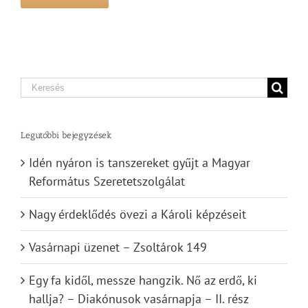
Search
for:
Legutóbbi bejegyzések
Idén nyáron is tanszereket gyűjt a Magyar
Református Szeretetszolgálat
Nagy érdeklődés övezi a Károli képzéseit
Vasárnapi üzenet – Zsoltárok 149
Egy fa kidől, messze hangzik. Nő az erdő, ki
hallja? – Diakónusok vasárnapja – II. rész