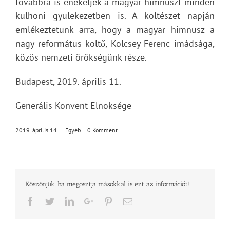
továbbra is énekeljék a magyar himnuszt minden
külhoni gyülekezetben is. A költészet napján
emlékeztetünk arra, hogy a magyar himnusz a
nagy református költő, Kölcsey Ferenc imádsága,
közös nemzeti örökségünk része.
Budapest, 2019. április 11.
Generális Konvent Elnöksége
2019. április 14.
|
Egyéb
|
0 Komment
Köszönjük, ha megosztja másokkal is ezt az információt!
Facebook
Twitter
LinkedIn
Google+
Pinterest
Email