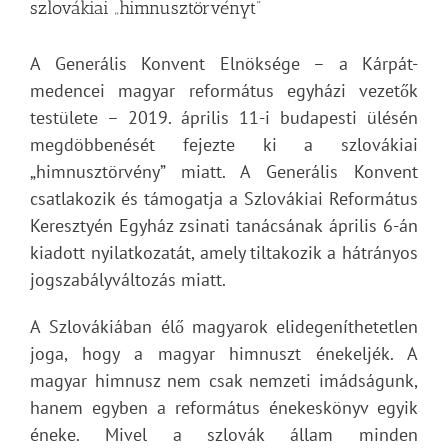
szlovákiai „himnusztörvényt”
A Generális Konvent Elnöksége – a Kárpát-
medencei magyar református egyházi vezetők
testülete – 2019. április 11-i budapesti ülésén
megdöbbenését fejezte ki a szlovákiai
„himnusztörvény” miatt. A Generális Konvent
csatlakozik és támogatja a Szlovákiai Református
Keresztyén Egyház zsinati tanácsának április 6-án
kiadott nyilatkozatát, amely tiltakozik a hátrányos
jogszabályváltozás miatt.
A Szlovákiában élő magyarok elidegeníthetetlen
joga, hogy a magyar himnuszt énekeljék. A
magyar himnusz nem csak nemzeti imádságunk,
hanem egyben a református énekeskönyv egyik
éneke. Mivel a szlovák állam minden