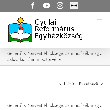
Skip
Facebook
YouTube
Instagram
Élő
to
közvetítés
content
Generális Konvent Elnöksége: semmisítsék meg a
szlovákiai „himnusztörvényt”
Előző
Következő
Generális Konvent Elnöksége: semmisítsék meg a