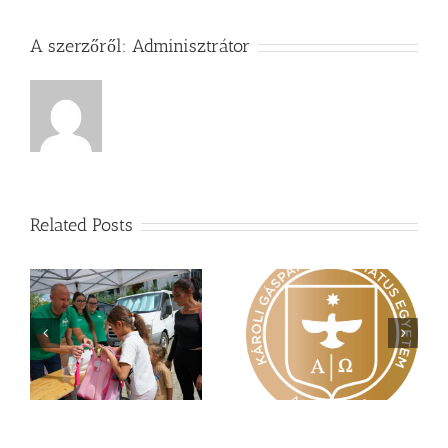
A szerzőről:
Adminisztrátor
Related Posts
Nagy érdeklődés övezi
Vasárnapi üzenet –
a
a Károli képzéseit
Zsoltárok 149