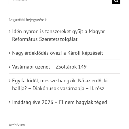
for:
Legutóbbi bejegyzések
Idén nyáron is tanszereket gyűjt a Magyar
Református Szeretetszolgálat
Nagy érdeklődés övezi a Károli képzéseit
Vasárnapi üzenet – Zsoltárok 149
Egy fa kidől, messze hangzik. Nő az erdő, ki
hallja? – Diakónusok vasárnapja – II. rész
Imádság éve 2026 – El nem hagylak téged
Archívum