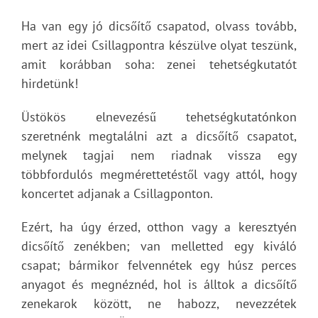
Ha van egy jó dicsőítő csapatod, olvass tovább,
mert az idei Csillagpontra készülve olyat teszünk,
amit korábban soha: zenei tehetségkutatót
hirdetünk!
Üstökös elnevezésű tehetségkutatónkon
szeretnénk megtalálni azt a dicsőítő csapatot,
melynek tagjai nem riadnak vissza egy
többfordulós megmérettetéstől vagy attól, hogy
koncertet adjanak a Csillagponton.
Ezért, ha úgy érzed, otthon vagy a keresztyén
dicsőítő zenékben; van melletted egy kiváló
csapat; bármikor felvennétek egy húsz perces
anyagot és megnéznéd, hol is álltok a dicsőítő
zenekarok között, ne habozz, nevezzétek