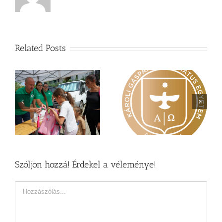
Related Posts
Nagy érdeklődés övezi
Vasárnapi üzenet –
a
a Károli képzéseit
Zsoltárok 149
Szóljon hozzá! Érdekel a véleménye!
Hozzászólás