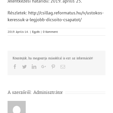
Jelentkezési határidő: 2019. április 25.
Részletek:
http://csillag.reformatus.hu/v/ustokos-
keressuk-a-legjobb-dicsoito-csapatot/
2019. április 14.
|
Egyéb
|
0 Komment
Köszönjük, ha megosztja másokkal is ezt az információt!
Facebook
Twitter
LinkedIn
Google+
Pinterest
Email
A szerzőről:
Adminisztrátor