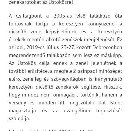
zenekarotokat az Üstökösre!
A Csillagpont a 2003-as első találkozó óta
fontosnak tartja a keresztyén könnyűzene, a
dicsőítő zene képviselőinek és a keresztyén
értékek mentén alkotó zenészek megjelenését. Ez
az idei, 2019-es július 23-27. között Debrecenben
megrendezendő találkozón sem lesz ez másképp.
Az Üstökös célja ennek a zenei jelenlétnek a
további erősítése, a megfelelő színpadi minőséget
elérő, zeneileg és szövegvilágban is iránymutató
keresztyén dicsőítő zenekarok segítése. Hisszük,
hogy mindez nem önmagáért történik, hanem a
verseny és minden itt megszólaló dal Istent
magasztalja és az evangélium terjesztését
szolgálja.