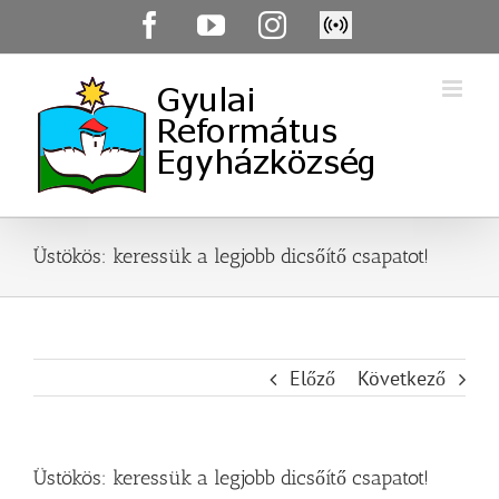
Skip
Facebook
YouTube
Instagram
Élő
to
közvetítés
content
Üstökös: keressük a legjobb dicsőítő csapatot!
Előző
Következő
Üstökös: keressük a legjobb dicsőítő csapatot!