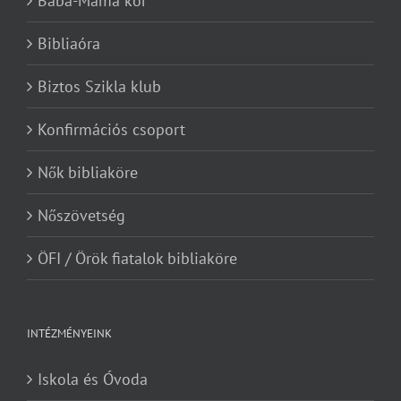
Baba-Mama kör
Bibliaóra
Biztos Szikla klub
Konfirmációs csoport
Nők bibliaköre
Nőszövetség
ÖFI / Örök fiatalok bibliaköre
INTÉZMÉNYEINK
Iskola és Óvoda