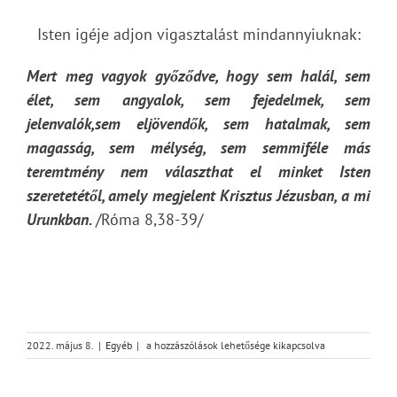
Isten igéje adjon vigasztalást mindannyiuknak:
Mert meg vagyok győződve, hogy sem halál, sem
élet, sem angyalok, sem fejedelmek, sem
jelenvalók,sem eljövendők, sem hatalmak,
sem
magasság, sem mélység, sem semmiféle más
teremtmény nem választhat el minket Isten
szeretetétől, amely megjelent Krisztus Jézusban, a mi
Urunkban.
/Róma 8,38-39/
Gyászhír
2022. május 8.
|
Egyéb
|
a hozzászólások lehetősége kikapcsolva
bejegyzéshez