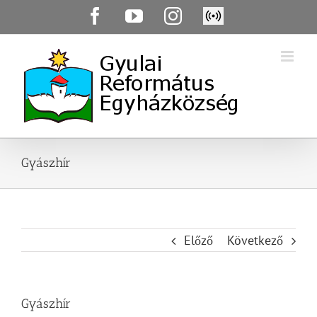
Skip
Facebook
YouTube
Instagram
Élő
to
közvetítés
content
Gyászhír
Előző
Következő
Gyászhír