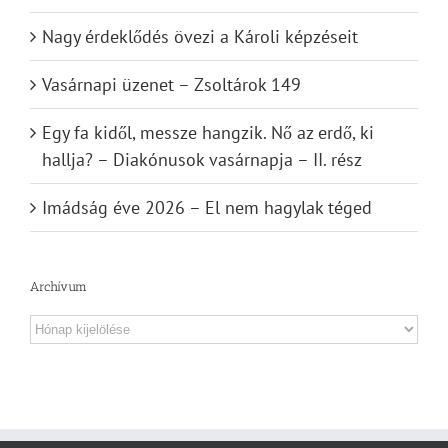
Nagy érdeklődés övezi a Károli képzéseit
Vasárnapi üzenet – Zsoltárok 149
Egy fa kidől, messze hangzik. Nő az erdő, ki
hallja? – Diakónusok vasárnapja – II. rész
Imádság éve 2026 – El nem hagylak téged
Archívum
Archívum