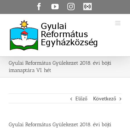
Skip
Facebook
YouTube
Instagram
Élő
to
közvetítés
content
Gyulai Református Gyülekezet 2018. évi böjti
imanaptára VI. hét
Előző
Következő
Gyulai Református Gyülekezet 2018. évi böjti