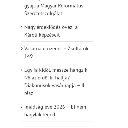
gyűjt a Magyar Református
Szeretetszolgálat
Nagy érdeklődés övezi a
Károli képzéseit
Vasárnapi üzenet – Zsoltárok
149
Egy fa kidől, messze hangzik.
Nő az erdő, ki hallja? –
Diakónusok vasárnapja – II.
rész
Imádság éve 2026 – El nem
hagylak téged