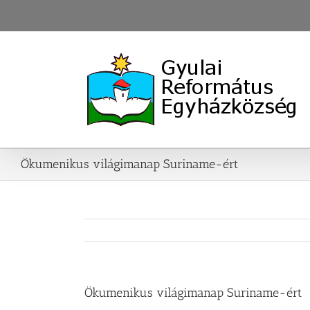
Skip
to
content
Ökumenikus világimanap Suriname-ért
Ökumenikus világimanap Suriname-ért