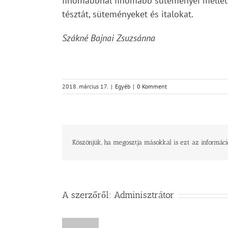
finomabbnál finomabb süteményei mellett
tésztát, süteményeket és italokat.
Szákné Bajnai Zsuzsánna
2018. március 17.
|
Egyéb
|
0 Komment
Köszönjük, ha megosztja másokkal is ezt az informáci
A szerzőről:
Adminisztrátor