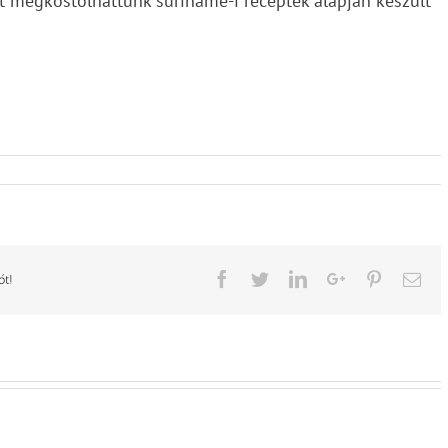
 megkóstolhattunk suriname-i receptek alapján készült
Facebook
Twitter
LinkedIn
Google+
Pinterest
Ema
ót!