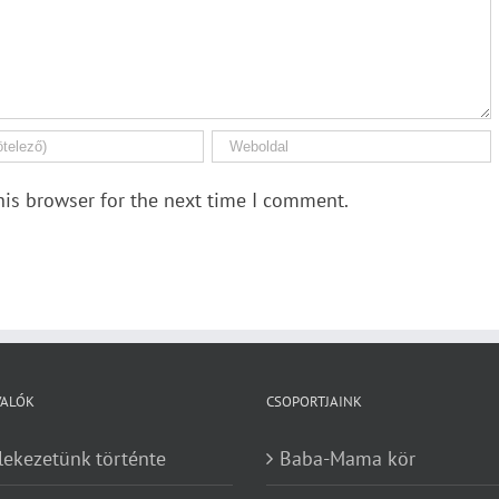
his browser for the next time I comment.
VALÓK
CSOPORTJAINK
lekezetünk történte
Baba-Mama kör