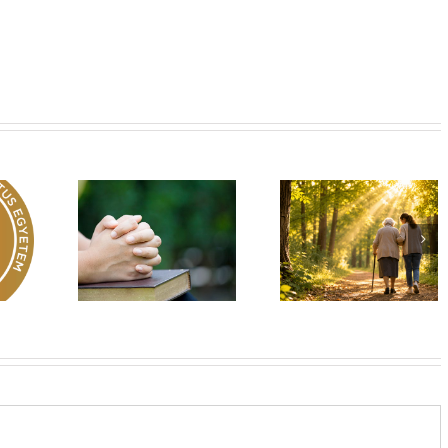
Egy fa kidől, messze
hangzik. Nő az erdő,
Imádság éve 2026
 üzenet –
ki hallja? –
El nem hagylak
rok 149
Diakónusok
téged
vasárnapja – II. rész