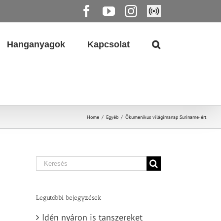
Facebook
YouTube
Instagram
Élő
közvetítés
Hanganyagok
Kapcsolat
Home
/
Egyéb
/
Ökumenikus világimanap Suriname-ért
Search
for:
Legutóbbi bejegyzések
Idén nyáron is tanszereket