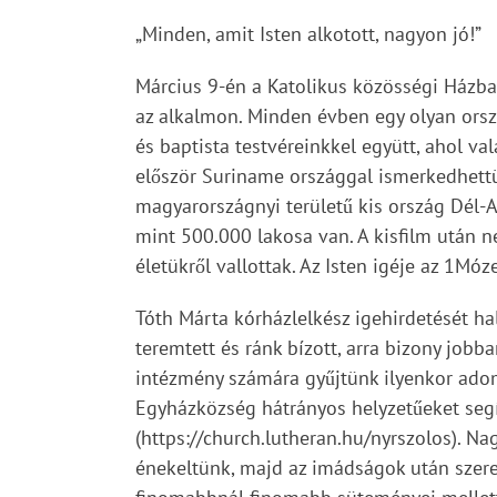
„Minden, amit Isten alkotott, nagyon jó!”
Március 9-én a Katolikus közösségi Házba
az alkalmon. Minden évben egy olyan orsz
és baptista testvéreinkkel együtt, ahol v
először Suriname országgal ismerkedhettün
magyarországnyi területű kis ország Dél-A
mint 500.000 lakosa van. A kisfilm után n
életükről vallottak. Az Isten igéje az 1Móz
Tóth Márta kórházlelkész igehirdetését hal
teremtett és ránk bízott, arra bizony job
intézmény számára gyűjtünk ilyenkor adomá
Egyházközség hátrányos helyzetűeket segí
(https://church.lutheran.hu/nyrszolos). N
énekeltünk, majd az imádságok után szere