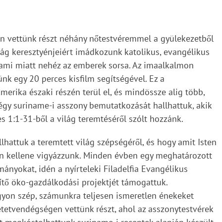
n vettünk részt néhány nőtestvéremmel a gyülekezetből
ág keresztyénjeiért imádkozunk katolikus, evangélikus
alami miatt nehéz az emberek sorsa. Az imaalkalmon
k egy 20 perces kisfilm segítségével. Ez a
merika északi részén terül el, és mindössze alig több,
égy suriname-i asszony bemutatkozását hallhattuk, akik
es 1:1-31-ből a világ teremtéséről szólt hozzánk.
lhattuk a teremtett világ szépségéről, és hogy amit Isten
ban kellene vigyázzunk. Minden évben egy meghatározott
nyokat, idén a nyírteleki Filadelfia Evangélikus
tő öko-gazdálkodási projektjét támogattuk.
agyon szép, számunkra teljesen ismeretlen énekeket
tetvendégségen vettünk részt, ahol az asszonytestvérek