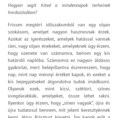
Hogyan segít hited a mindennapok terheinek
hordozásában?
Frissen megtért időszakomból van egy olyan
szokásom, amelyet nagyon hasznosnak érzek.
Azokat az igerészeket, amelyek hatással vannak
rám, vagy olyan énekeket, amelyeknek úgy érzem,
hogy üzenete van számomra, beírom egy kis
határidő naplóba. Számomra ez nagyon áldásos
gyakorlat, mert belepillantva észreveszem, hogy
nap, mint nap mennyi értéket kapok, és ezeket a
kis bejegyzéseket átgondolva tudok imádkozni.
Olyanok ezek, mint kicsi, széttört, színes
üvegdarabkák, amelyeket, össze lehet rakni.
Ilyenkor úgy érzem, hogy „sínen vagyok”, újra és
újra tudatosul bennem, mit jelent keresztyénnek
lenni, Jézus Krisztust követni. Így kapok erőt a