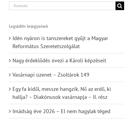
Search
for:
Legutóbbi bejegyzések
Idén nyáron is tanszereket gyűjt a Magyar
Református Szeretetszolgálat
Nagy érdeklődés övezi a Károli képzéseit
Vasárnapi üzenet – Zsoltárok 149
Egy fa kidől, messze hangzik. Nő az erdő, ki
hallja? – Diakónusok vasárnapja – II. rész
Imádság éve 2026 – El nem hagylak téged