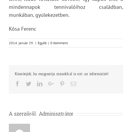
mindennapok tennivalóihoz családban,
munkában, gyülekezetben.
Kósa Ferenc
2014. január 29.
|
Egyéb
|
0 Komment
Köszönjük, ha megosztja másokkal is ezt az információt!
Facebook
Twitter
LinkedIn
Google+
Pinterest
Email
A szerzőről:
Adminisztrátor