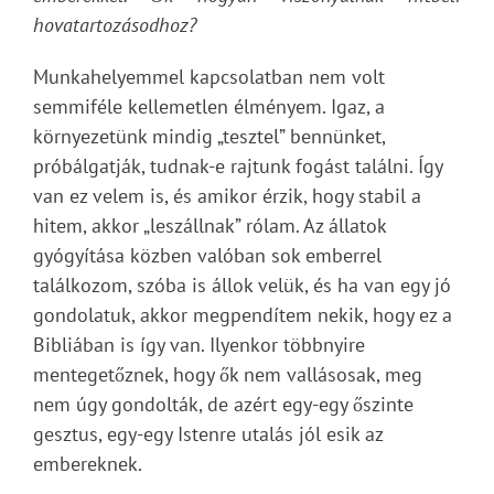
hovatartozásodhoz?
Munkahelyemmel kapcsolatban nem volt
semmiféle kellemetlen élményem. Igaz, a
környezetünk mindig „tesztel” bennünket,
próbálgatják, tudnak-e rajtunk fogást találni. Így
van ez velem is, és amikor érzik, hogy stabil a
hitem, akkor „leszállnak” rólam. Az állatok
gyógyítása közben valóban sok emberrel
találkozom, szóba is állok velük, és ha van egy jó
gondolatuk, akkor megpendítem nekik, hogy ez a
Bibliában is így van. Ilyenkor többnyire
mentegetőznek, hogy ők nem vallásosak, meg
nem úgy gondolták, de azért egy-egy őszinte
gesztus, egy-egy Istenre utalás jól esik az
embereknek.