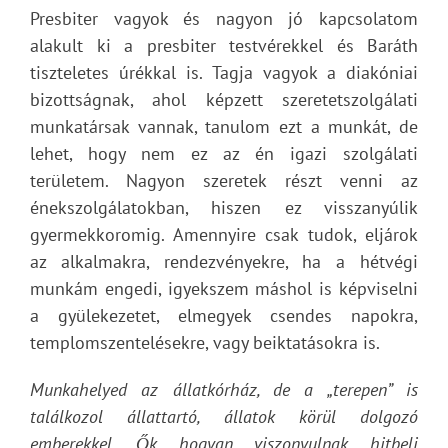
Presbiter vagyok és nagyon jó kapcsolatom
alakult ki a presbiter testvérekkel és Baráth
tiszteletes úrékkal is. Tagja vagyok a diakóniai
bizottságnak, ahol képzett szeretetszolgálati
munkatársak vannak, tanulom ezt a munkát, de
lehet, hogy nem ez az én igazi szolgálati
területem. Nagyon szeretek részt venni az
énekszolgálatokban, hiszen ez visszanyúlik
gyermekkoromig. Amennyire csak tudok, eljárok
az alkalmakra, rendezvényekre, ha a hétvégi
munkám engedi, igyekszem máshol is képviselni
a gyülekezetet, elmegyek csendes napokra,
templomszentelésekre, vagy beiktatásokra is.
Munkahelyed az állatkórház, de a „terepen” is
találkozol állattartó, állatok körül dolgozó
emberekkel. Ők hogyan viszonyulnak hitbeli