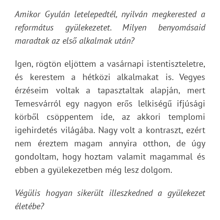
Amikor Gyulán letelepedtél, nyilván megkerested a
református gyülekezetet. Milyen benyomásaid
maradtak az első alkalmak után?
Igen, rögtön eljöttem a vasárnapi istentiszteletre,
és kerestem a hétközi alkalmakat is. Vegyes
érzéseim voltak a tapasztaltak alapján, mert
Temesvárról egy nagyon erős lelkiségű ifjúsági
körből csöppentem ide, az akkori templomi
igehirdetés világába. Nagy volt a kontraszt, ezért
nem éreztem magam annyira otthon, de úgy
gondoltam, hogy hoztam valamit magammal és
ebben a gyülekezetben még lesz dolgom.
Végülis hogyan sikerült illeszkedned a gyülekezet
életébe?