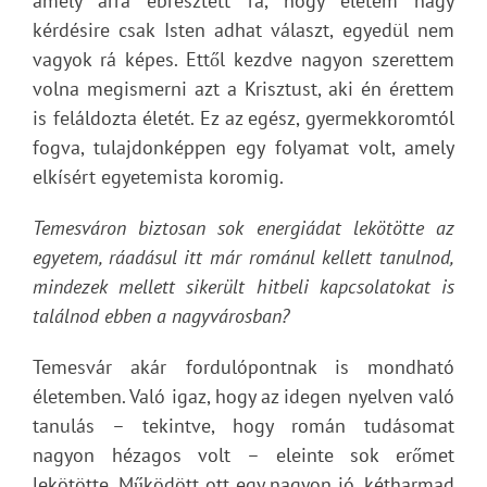
amely arra ébresztett rá, hogy életem nagy
kérdésire csak Isten adhat választ, egyedül nem
vagyok rá képes. Ettől kezdve nagyon szerettem
volna megismerni azt a Krisztust, aki én érettem
is feláldozta életét. Ez az egész, gyermekkoromtól
fogva, tulajdonképpen egy folyamat volt, amely
elkísért egyetemista koromig.
Temesváron biztosan sok energiádat lekötötte az
egyetem, ráadásul itt már románul kellett tanulnod,
mindezek mellett sikerült hitbeli kapcsolatokat is
találnod ebben a nagyvárosban?
Temesvár akár fordulópontnak is mondható
életemben. Való igaz, hogy az idegen nyelven való
tanulás – tekintve, hogy román tudásomat
nagyon hézagos volt – eleinte sok erőmet
lekötötte. Működött ott egy nagyon jó, kétharmad