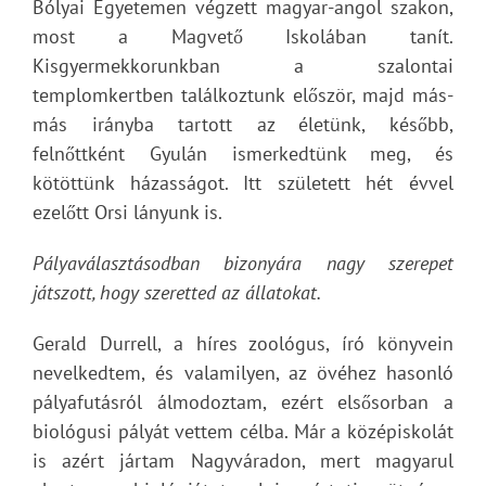
Bólyai Egyetemen végzett magyar-angol szakon,
most a Magvető Iskolában tanít.
Kisgyermekkorunkban a szalontai
templomkertben találkoztunk először, majd más-
más irányba tartott az életünk, később,
felnőttként Gyulán ismerkedtünk meg, és
kötöttünk házasságot. Itt született hét évvel
ezelőtt Orsi lányunk is.
Pályaválasztásodban bizonyára nagy szerepet
játszott, hogy szeretted az állatokat.
Gerald Durrell, a híres zoológus, író könyvein
nevelkedtem, és valamilyen, az övéhez hasonló
pályafutásról álmodoztam, ezért elsősorban a
biológusi pályát vettem célba. Már a középiskolát
is azért jártam Nagyváradon, mert magyarul