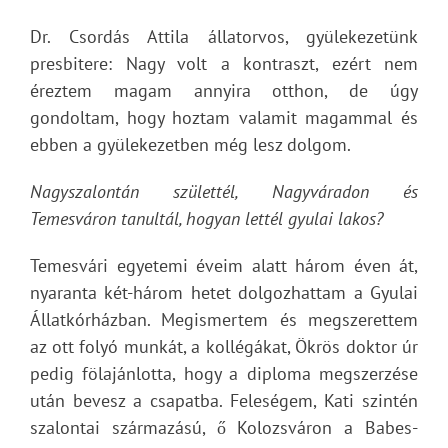
Dr. Csordás Attila állatorvos, gyülekezetünk
presbitere: Nagy volt a kontraszt, ezért nem
éreztem magam annyira otthon, de úgy
gondoltam, hogy hoztam valamit magammal és
ebben a gyülekezetben még lesz dolgom.
Nagyszalontán születtél, Nagyváradon és
Temesváron tanultál, hogyan lettél gyulai lakos?
Temesvári egyetemi éveim alatt három éven át,
nyaranta két-három hetet dolgozhattam a Gyulai
Állatkórházban. Megismertem és megszerettem
az ott folyó munkát, a kollégákat, Ökrös doktor úr
pedig fölajánlotta, hogy a diploma megszerzése
után bevesz a csapatba. Feleségem, Kati szintén
szalontai származású, ő Kolozsváron a Babes-