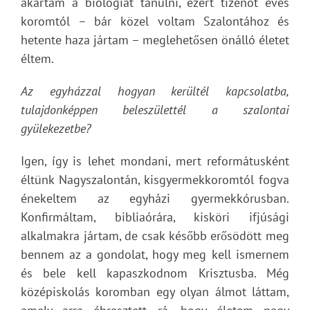
akartam a biológiát tanulni, ezért tizenöt éves
koromtól – bár közel voltam Szalontához és
hetente haza jártam – meglehetősen önálló életet
éltem.
Az egyházzal hogyan kerültél kapcsolatba,
tulajdonképpen beleszülettél a szalontai
gyülekezetbe?
Igen, így is lehet mondani, mert reformátusként
éltünk Nagyszalontán, kisgyermekkoromtól fogva
énekeltem az egyházi gyermekkórusban.
Konfirmáltam, bibliaórára, kisköri ifjúsági
alkalmakra jártam, de csak később erősödött meg
bennem az a gondolat, hogy meg kell ismernem
és bele kell kapaszkodnom Krisztusba. Még
középiskolás koromban egy olyan álmot láttam,