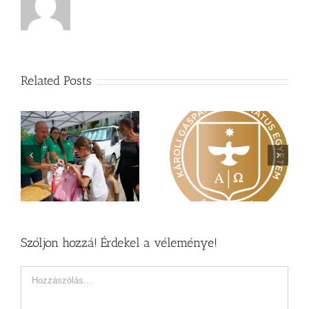
Related Posts
Nagy érdeklődés övezi
Vasárnapi üzenet –
a
a Károli képzéseit
Zsoltárok 149
Szóljon hozzá! Érdekel a véleménye!
Hozzászólás