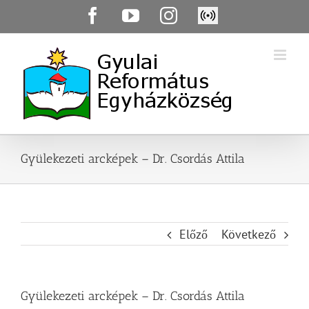
Skip
Facebook
YouTube
Instagram
Élő
to
közvetítés
content
Gyülekezeti arcképek – Dr. Csordás Attila
Előző
Következő
Gyülekezeti arcképek – Dr. Csordás Attila