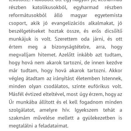
részben katolikusokból, egyharmad részben
reformátusokból álló magyar egyetemista
csoport, akik jó evangelizációs alkalmakat, jó
beszélgetéseket hoztak össze, és erős dicsőítő
munkájuk is volt. Szerettem oda járni, és ott
értem meg a bizonyságtételre, arra, hogy
megvalljam hitemet. Azelőtt inkább azt tudtam,
hogy hová nem akarok tartozni, de innen kezdve
már tudtam, hogy hová akarok tartozni. Akkor
végleg átadtam az irányítást életemben Istennek,
minden olyan csodálatos, szinte eufórikus volt.
Másfél évtized elteltével, most úgy érzem, hogy az
Úr munkába állított és el kell fogadnom minden
szolgálatot, amelyre hív. Igyekszem tehát a
szakmám művelése mellett a gyülekezetben is
megtalálni a feladataimat.