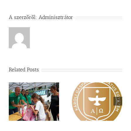
A szerzőről:
Adminisztrátor
Related Posts
Nagy érdeklődés övezi
Vasárnapi üzenet –
a
a Károli képzéseit
Zsoltárok 149