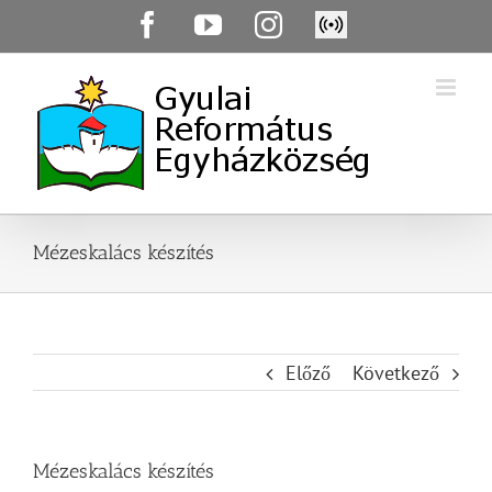
Skip
Facebook
YouTube
Instagram
Élő
to
közvetítés
content
Mézeskalács készítés
Előző
Következő
Mézeskalács készítés