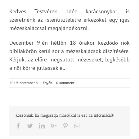
Kedves Testvérek! Idén karácsonykor is
szeretnénk az istentiszteletre érkezőket egy igés
mézeskaláccsal megajándékozni.
December 9-én hétfőn 18 órakor kezdődő nők
bibliakörön kerül sor a mézeskalácsok díszítésére.
Kérjük, az előre megsütött mézeseket, legkésőbb
a női körre juttassák el.
2019. december 8.
|
Egyéb
|
0 Komment
Köszönjük, ha megosztja másokkal is ezt az információt!
Facebook
Twitter
LinkedIn
Google+
Pinterest
Email