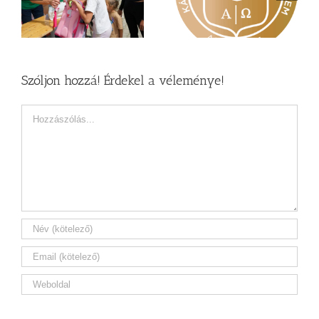
a Károli képzéseit
Zsoltárok 149
Szóljon hozzá! Érdekel a véleménye!
Hozzászólás