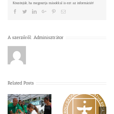
Köszönjük, ha megosztja másokkal is ezt az információt!
Facebook
Twitter
LinkedIn
Google+
Pinterest
Email
A szerzőről:
Adminisztrátor
Related Posts
Nagy érdeklődés övezi
Vasárnapi üzenet –
a