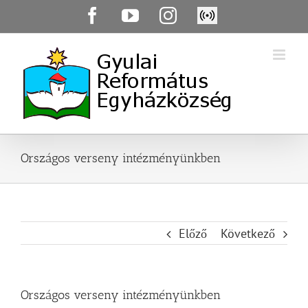
Skip
Facebook
YouTube
Instagram
Élő
to
közvetítés
content
Országos verseny intézményünkben
Előző
Következő
Országos verseny intézményünkben