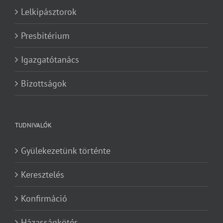
Lelkipásztorok
Presbitérium
Igazgatótanács
Bizottságok
TUDNIVALÓK
Gyülekezetünk történte
Keresztelés
Konfirmáció
Házasságkötés