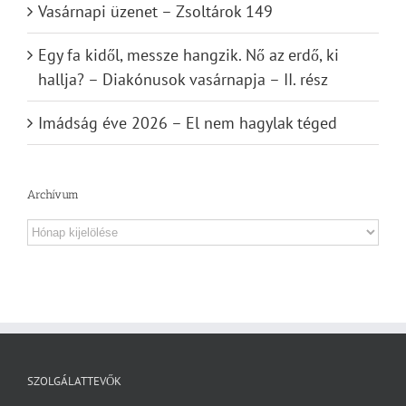
Vasárnapi üzenet – Zsoltárok 149
Egy fa kidől, messze hangzik. Nő az erdő, ki
hallja? – Diakónusok vasárnapja – II. rész
Imádság éve 2026 – El nem hagylak téged
Archívum
Archívum
SZOLGÁLATTEVŐK