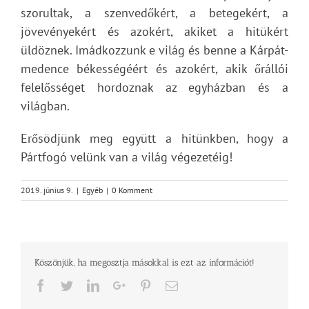
szorultak, a szenvedőkért, a betegekért, a
jövevényekért és azokért, akiket a hitükért
üldöznek. Imádkozzunk e világ és benne a Kárpát-
medence békességéért és azokért, akik őrállói
felelősséget hordoznak az egyházban és a
világban.
Erősödjünk meg együtt a hitünkben, hogy a
Pártfogó velünk van a világ végezetéig!
2019. június 9.
|
Egyéb
|
0 Komment
Köszönjük, ha megosztja másokkal is ezt az információt!
Facebook
Twitter
LinkedIn
Google+
Pinterest
Email