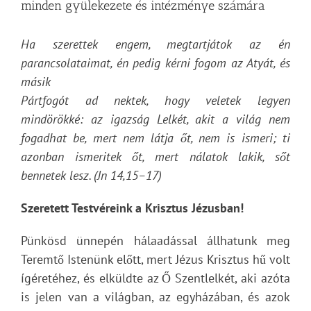
minden gyülekezete és intézménye számára
Ha szerettek engem, megtartjátok az én
parancsolataimat, én pedig kérni fogom az Atyát, és
másik
Pártfogót ad nektek, hogy veletek legyen
mindörökké: az igazság Lelkét, akit a világ nem
fogadhat be, mert nem látja őt, nem is ismeri; ti
azonban ismeritek őt, mert nálatok lakik, sőt
bennetek lesz. (Jn 14,15–17)
Szeretett Testvéreink a Krisztus Jézusban
!
Pünkösd ünnepén hálaadással állhatunk meg
Teremtő Istenünk előtt, mert Jézus Krisztus hű volt
ígéretéhez, és elküldte az Ő Szentlelkét, aki azóta
is jelen van a világban, az egyházában, és azok