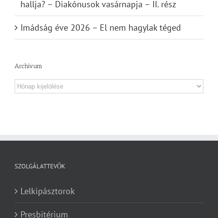
hallja? – Diakónusok vasárnapja – II. rész
Imádság éve 2026 – El nem hagylak téged
Archívum
Archívum
SZOLGÁLATTEVŐK
Lelkipásztorok
Presbitérium