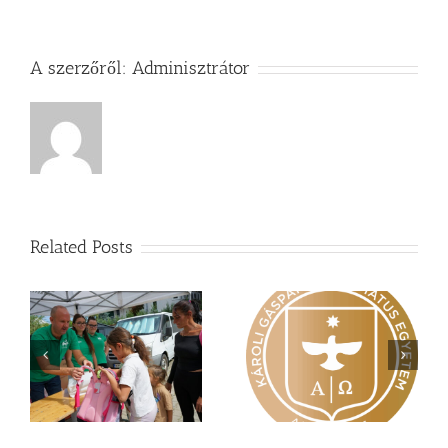
A szerzőről:
Adminisztrátor
Related Posts
Nagy érdeklődés övezi
Vasárnapi üzenet –
a
a Károli képzéseit
Zsoltárok 149