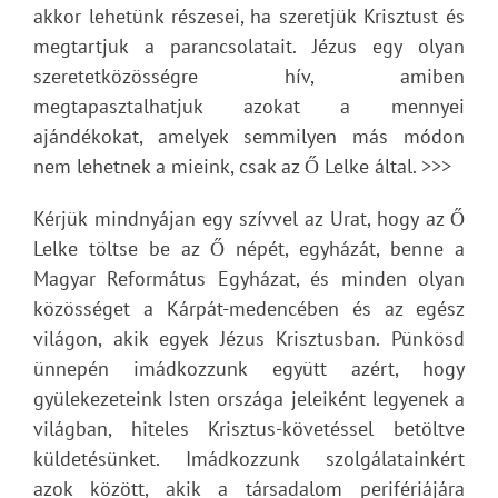
akkor lehetünk részesei, ha szeretjük Krisztust és
megtartjuk a parancsolatait. Jézus egy olyan
szeretetközösségre hív, amiben
megtapasztalhatjuk azokat a mennyei
ajándékokat, amelyek semmilyen más módon
nem lehetnek a mieink, csak az Ő Lelke által. >>>
Kérjük mindnyájan egy szívvel az Urat, hogy az Ő
Lelke töltse be az Ő népét, egyházát, benne a
Magyar Református Egyházat, és minden olyan
közösséget a Kárpát-medencében és az egész
világon, akik egyek Jézus Krisztusban. Pünkösd
ünnepén imádkozzunk együtt azért, hogy
gyülekezeteink Isten országa jeleiként legyenek a
világban, hiteles Krisztus-követéssel betöltve
küldetésünket. Imádkozzunk szolgálatainkért
azok között, akik a társadalom perifériájára