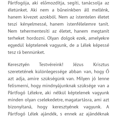
Pártfogója, aki előmozdítja, segíti, tanácsolja az
életünket. Aki nem a bűneinkben áll mellénk,
hanem kivezet azokból. Nem az istentelen életet
teszi kényelmessé, hanem istenfélelemre tanít.
Nem tehermentesíti az életet, hanem megtanít
terheket hordozni. Olyan dolgok ezek, amelyekre
egyedül képtelenek vagyunk, de a Lélek képessé
tesz rá bennünket.
Keresztyén Testvéreink! Jézus Krisztus
szeretetének különlegessége abban van, hogy Ő
azt adja, amire szükségünk van. Milyen jó lenne
felismerni, hogy mindnyájunknak szüksége van a
Pártfogó Lélekre, aki nélkül képtelenek vagyunk
minden olyan cselekedetre, magatartásra, ami azt
bizonyítaná, hogy keresztyének vagyunk. A
Pártfogó Lélek ajándék, s ennek az ajándéknak