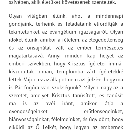
szívében, akik életüket követésének szentelték.
Olyan világban élünk, ahol a mindennapi
gondjaink, terheink és feladataink elfordítják a
tekintetünket az evangélium igazságairól. Olyan
időket élünk, amikor a félelem, az elégedetlenség
és az önsajnálat vált az ember természetes
magatartásává. Annyi minden kap helyet az
emberi szívekben, hogy Krisztus ígéretei immár
kiszorultak onnan, templomba zárt ígéretekké
lettek. Vajon ez az állapot nem azt jelzi-e, hogy ma
is Pártfogóra van szükségünk? Milyen nagy az a
szeretet, amelyet Krisztus tanúsított, és tanúsít
ma is az övéi iránt, amikor látja a
gyengeségeinket, erőtlenségeinket,
hiányosságainkat, félelmeinket, és úgy dönt, hogy
elküldi az Ő Lelkét, hogy legyen az embernek