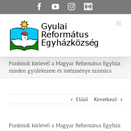
Skip
Facebook
YouTube
Instagram
Élő
to
közvetítés
content
Pünkösdi körlevél a Magyar Református Egyház
minden gyülekezete és intézménye számára
Előző
Következő
Pünkösdi körlevél a Magyar Református Egyház