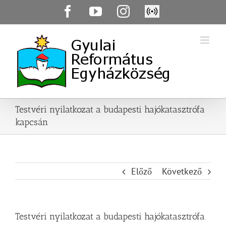
Skip
Facebook
YouTube
Instagram
Élő
to
közvetítés
content
Testvéri nyilatkozat a budapesti hajókatasztrófa
kapcsán
Előző
Következő
Testvéri nyilatkozat a budapesti hajókatasztrófa