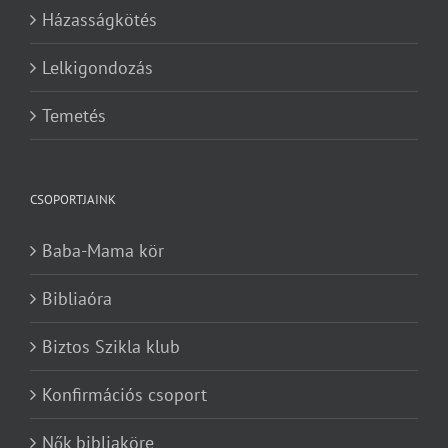
Házasságkötés
Lelkigondozás
Temetés
CSOPORTJAINK
Baba-Mama kör
Bibliaóra
Biztos Szikla klub
Konfirmációs csoport
Nők bibliaköre