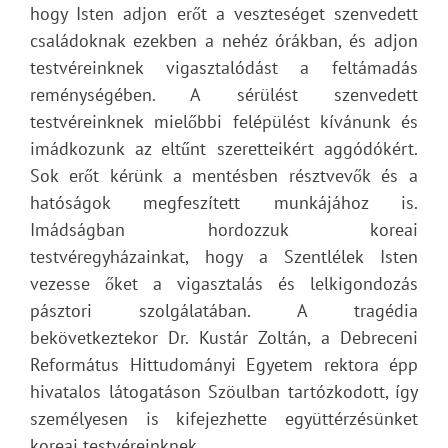
hogy Isten adjon erőt a veszteséget szenvedett
családoknak ezekben a nehéz órákban, és adjon
testvéreinknek vigasztalódást a feltámadás
reménységében. A sérülést szenvedett
testvéreinknek mielőbbi felépülést kívánunk és
imádkozunk az eltűnt szeretteikért aggódókért.
Sok erőt kérünk a mentésben résztvevők és a
hatóságok megfeszített munkájához is.
Imádságban hordozzuk koreai
testvéregyházainkat, hogy a Szentlélek Isten
vezesse őket a vigasztalás és lelkigondozás
pásztori szolgálatában. A tragédia
bekövetkeztekor Dr. Kustár Zoltán, a Debreceni
Református Hittudományi Egyetem rektora épp
hivatalos látogatáson Szöulban tartózkodott, így
személyesen is kifejezhette együttérzésünket
koreai testvéreinknek.