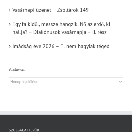
Vasárnapi üzenet – Zsoltárok 149
Egy fa kidől, messze hangzik. Nő az erdő, ki
hallja? – Diakónusok vasárnapja – II. rész
Imádság éve 2026 – El nem hagylak téged
Archívum
Archívum
SZOLGÁLATTEVŐK