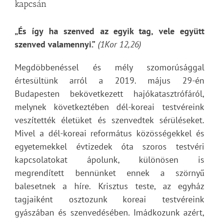
kapcsán
„És így ha szenved az egyik tag, vele együtt
szenved valamennyi.”
(1Kor 12,26)
Megdöbbenéssel és mély szomorúsággal
értesültünk arról a 2019. május 29-én
Budapesten bekövetkezett hajókatasztrófáról,
melynek következtében dél-koreai testvéreink
veszítették életüket és szenvedtek sérüléseket.
Mivel a dél-koreai református közösségekkel és
egyetemekkel évtizedek óta szoros testvéri
kapcsolatokat ápolunk, különösen is
megrendített bennünket ennek a szörnyű
balesetnek a híre. Krisztus teste, az egyház
tagjaiként osztozunk koreai testvéreink
gyászában és szenvedésében. Imádkozunk azért,