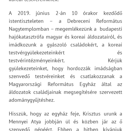
A 2019. június 2-án 10 órakor kezdődő
istentiszteleten – a Debreceni Református
Nagytemplomban – megemlékezünk a budapesti
hajókatasztrófa magyar és koreai áldozatairól, és
imádkozunk a gyászoló családokért, a koreai
testvérgyülekezeteinkért és
testvérintézményeinkért. Kérjük
gyülekezeteinket, hogy hordozzák imádságban
szenvedő testvéreinket és csatlakozzanak a
Magyarországi Református Egyház által az
áldozatok családjainak megsegítésére szervezett
adománygyűjtéshez.
Hisszük, hogy az egyház feje, Krisztus urunk a
Mennyei Atya jobbján ül és közben jár az ő
szenvedő népéért. Ebben a hitben kívánjuk