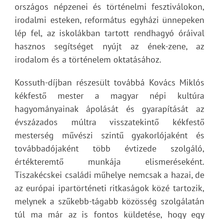
országos népzenei és történelmi fesztiválokon,
irodalmi esteken, református egyházi ünnepeken
lép fel, az iskolákban tartott rendhagyó óráival
hasznos segítséget nyújt az ének-zene, az
irodalom és a történelem oktatásához.
Kossuth-díjban részesült továbbá Kovács Miklós
kékfestő mester a magyar népi kultúra
hagyományainak ápolását és gyarapítását az
évszázados múltra visszatekintő kékfestő
mesterség művészi szintű gyakorlójaként és
továbbadójaként több évtizede szolgáló,
értékteremtő munkája elismeréseként.
Tiszakécskei családi műhelye nemcsak a hazai, de
az európai ipartörténeti ritkaságok közé tartozik,
melynek a szűkebb-tágabb közösség szolgálatán
túl ma már az is fontos küldetése, hogy egy