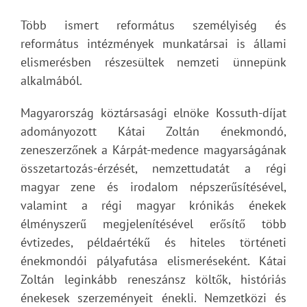
Több ismert református személyiség és
református intézmények munkatársai is állami
elismerésben részesültek nemzeti ünnepünk
alkalmából.
Magyarország köztársasági elnöke Kossuth-díjat
adományozott Kátai Zoltán énekmondó,
zeneszerzőnek a Kárpát-medence magyarságának
összetartozás-érzését, nemzettudatát a régi
magyar zene és irodalom népszerűsítésével,
valamint a régi magyar krónikás énekek
élményszerű megjelenítésével erősítő több
évtizedes, példaértékű és hiteles történeti
énekmondói pályafutása elismeréseként. Kátai
Zoltán leginkább reneszánsz költők, históriás
énekesek szerzeményeit énekli. Nemzetközi és