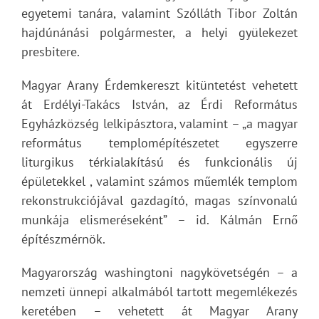
egyetemi tanára, valamint Szólláth Tibor Zoltán
hajdúnánási polgármester, a helyi gyülekezet
presbitere.
Magyar Arany Érdemkereszt kitüntetést vehetett
át Erdélyi-Takács István, az Érdi Református
Egyházközség lelkipásztora, valamint – „a magyar
református templomépítészetet egyszerre
liturgikus térkialakítású és funkcionális új
épületekkel , valamint számos műemlék templom
rekonstrukciójával gazdagító, magas színvonalú
munkája elismeréseként” – id. Kálmán Ernő
építészmérnök.
Magyarország washingtoni nagykövetségén – a
nemzeti ünnepi alkalmából tartott megemlékezés
keretében – vehetett át Magyar Arany