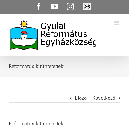
Skip
Facebook
YouTube
Instagram
Élő
to
közvetítés
content
Református kitüntetettek
Előző
Következő
Református kitüntetettek