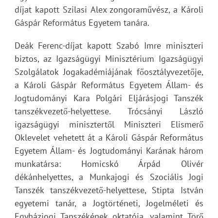
díjat kapott Szilasi Alex zongoraművész, a Károli
Gáspár Református Egyetem tanára.
Deák Ferenc-díjat kapott Szabó Imre miniszteri
biztos, az Igazságügyi Minisztérium Igazságügyi
Szolgálatok Jogakadémiájának főosztályvezetője,
a Károli Gáspár Református Egyetem Állam- és
Jogtudományi Kara Polgári Eljárásjogi Tanszék
tanszékvezető-helyettese. Trócsányi László
igazságügyi minisztertől Miniszteri Elismerő
Oklevelet vehetett át a Károli Gáspár Református
Egyetem Állam- és Jogtudományi Karának három
munkatársa: Homicskó Árpád Olivér
dékánhelyettes, a Munkajogi és Szociális Jogi
Tanszék tanszékvezető-helyettese, Stipta István
egyetemi tanár, a Jogtörténeti, Jogelméleti és
Egyházjogi Tanszékének oktatója, valamint Törő