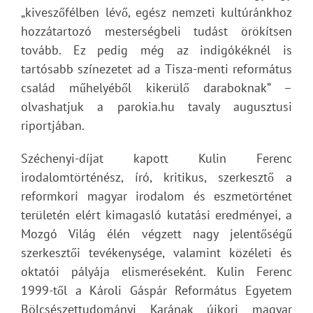
„kiveszőfélben lévő, egész nemzeti kultúránkhoz
hozzátartozó mesterségbeli tudást örökítsen
tovább. Ez pedig még az indigókéknél is
tartósabb színezetet ad a Tisza-menti református
család műhelyéből kikerülő daraboknak” –
olvashatjuk a parokia.hu tavaly augusztusi
riportjában.
Széchenyi-díjat kapott Kulin Ferenc
irodalomtörténész, író, kritikus, szerkesztő a
reformkori magyar irodalom és eszmetörténet
területén elért kimagasló kutatási eredményei, a
Mozgó Világ élén végzett nagy jelentőségű
szerkesztői tevékenysége, valamint közéleti és
oktatói pályája elismeréseként. Kulin Ferenc
1999-től a Károli Gáspár Református Egyetem
Bölcsészettudományi Karának újkori magyar