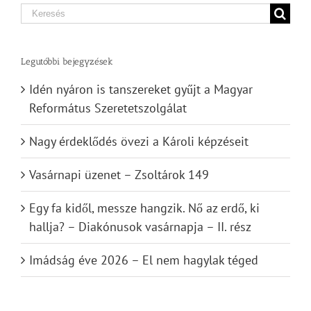
Search
for:
Legutóbbi bejegyzések
Idén nyáron is tanszereket gyűjt a Magyar
Református Szeretetszolgálat
Nagy érdeklődés övezi a Károli képzéseit
Vasárnapi üzenet – Zsoltárok 149
Egy fa kidől, messze hangzik. Nő az erdő, ki
hallja? – Diakónusok vasárnapja – II. rész
Imádság éve 2026 – El nem hagylak téged