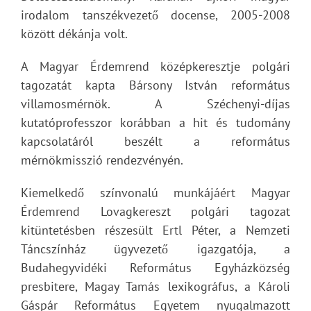
irodalom tanszékvezető docense, 2005-2008
között dékánja volt.
A Magyar Érdemrend középkeresztje polgári
tagozatát kapta Bársony István református
villamosmérnök. A Széchenyi-díjas
kutatóprofesszor korábban a hit és tudomány
kapcsolatáról beszélt a református
mérnökmisszió rendezvényén.
Kiemelkedő színvonalú munkájáért Magyar
Érdemrend Lovagkereszt polgári tagozat
kitüntetésben részesült Ertl Péter, a Nemzeti
Táncszínház ügyvezető igazgatója, a
Budahegyvidéki Református Egyházközség
presbitere, Magay Tamás lexikográfus, a Károli
Gáspár Református Egyetem nyugalmazott