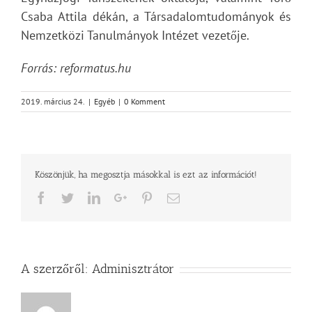
Csaba Attila dékán, a Társadalomtudományok és
Nemzetközi Tanulmányok Intézet vezetője.
Forrás: reformatus.hu
2019. március 24.
|
Egyéb
|
0 Komment
Köszönjük, ha megosztja másokkal is ezt az információt!
Facebook
Twitter
LinkedIn
Google+
Pinterest
Email
A szerzőről:
Adminisztrátor