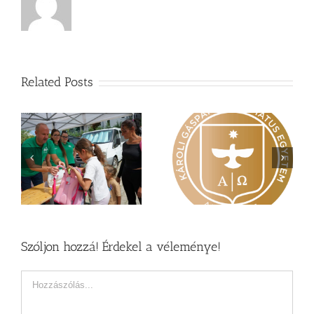
Related Posts
Nagy érdeklődés övezi
Vasárnapi üzenet –
a
a Károli képzéseit
Zsoltárok 149
Szóljon hozzá! Érdekel a véleménye!
Hozzászólás