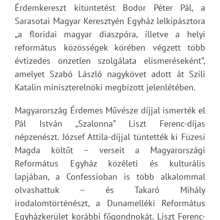
Érdemkereszt kitüntetést Bodor Péter Pál, a
Sarasotai Magyar Keresztyén Egyház lelkipásztora
„a floridai magyar diaszpóra, illetve a helyi
református közösségek körében végzett több
évtizedes önzetlen szolgálata elismeréseként”,
amelyet Szabó László nagykövet adott át Szili
Katalin miniszterelnöki megbízott jelenlétében.
Magyarország Érdemes Művésze díjjal ismerték el
Pál István „Szalonna” Liszt Ferenc-díjas
népzenészt. József Attila-díjjal tüntették ki Füzesi
Magda költőt – verseit a Magyarországi
Református Egyház közéleti és kulturális
lapjában, a Confessioban is több alkalommal
olvashattuk – és Takaró Mihály
irodalomtörténészt, a Dunamelléki Református
Egyházkerület korábbi főgondnokát. Liszt Ferenc-