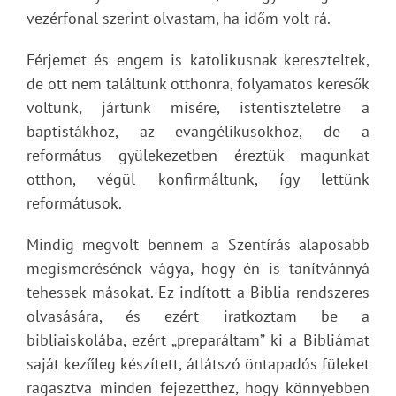
vezérfonal szerint olvastam, ha időm volt rá.
Férjemet és engem is katolikusnak kereszteltek,
de ott nem találtunk otthonra, folyamatos keresők
voltunk, jártunk misére, istentiszteletre a
baptistákhoz, az evangélikusokhoz, de a
református gyülekezetben éreztük magunkat
otthon, végül konfirmáltunk, így lettünk
reformátusok.
Mindig megvolt bennem a Szentírás alaposabb
megismerésének vágya, hogy én is tanítvánnyá
tehessek másokat. Ez indított a Biblia rendszeres
olvasására, és ezért iratkoztam be a
bibliaiskolába, ezért „preparáltam” ki a Bibliámat
saját kezűleg készített, átlátszó öntapadós füleket
ragasztva minden fejezetthez, hogy könnyebben