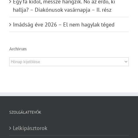
Egy fa kidől, messze hangzik. Nő az erdő, ki
hallja? – Diakónusok vasárnapja – II. rész
Imádság éve 2026 – El nem hagylak téged
Archívum
Archívum
SZOLGÁLATTEVŐK
Lelkipásztorok