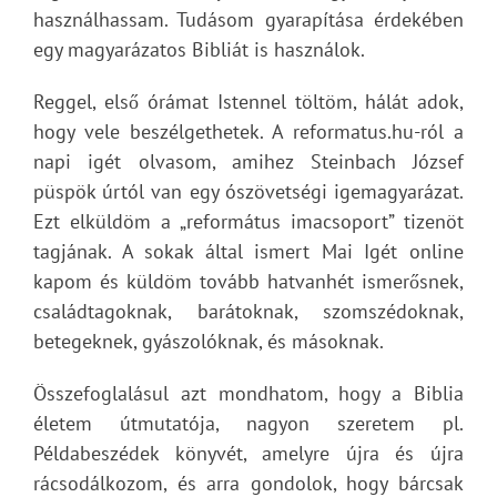
használhassam. Tudásom gyarapítása érdekében
egy magyarázatos Bibliát is használok.
Reggel, első órámat Istennel töltöm, hálát adok,
hogy vele beszélgethetek. A reformatus.hu-ról a
napi igét olvasom, amihez Steinbach József
püspök úrtól van egy ószövetségi igemagyarázat.
Ezt elküldöm a „református imacsoport” tizenöt
tagjának. A sokak által ismert Mai Igét online
kapom és küldöm tovább hatvanhét ismerősnek,
családtagoknak, barátoknak, szomszédoknak,
betegeknek, gyászolóknak, és másoknak.
Összefoglalásul azt mondhatom, hogy a Biblia
életem útmutatója, nagyon szeretem pl.
Példabeszédek könyvét, amelyre újra és újra
rácsodálkozom, és arra gondolok, hogy bárcsak