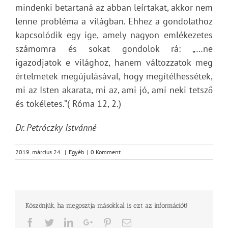
mindenki betartaná az abban leírtakat, akkor nem
lenne probléma a világban. Ehhez a gondolathoz
kapcsolódik egy ige, amely nagyon emlékezetes
számomra és sokat gondolok rá: „…ne
igazodjatok e világhoz, hanem változzatok meg
értelmetek megújulásával, hogy megítélhessétek,
mi az Isten akarata, mi az, ami jó, ami neki tetsző
és tökéletes.”( Róma 12, 2.)
Dr. Petróczky Istvánné
2019. március 24.
|
Egyéb
|
0 Komment
Köszönjük, ha megosztja másokkal is ezt az információt!
Facebook
Twitter
LinkedIn
Google+
Pinterest
Email