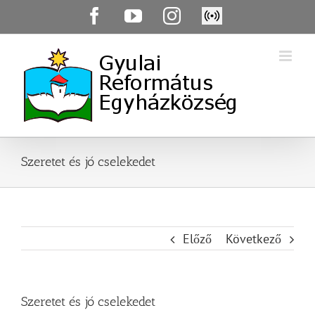
Skip
Facebook
YouTube
Instagram
Élő
to
közvetítés
content
Szeretet és jó cselekedet
Előző
Következő
Szeretet és jó cselekedet