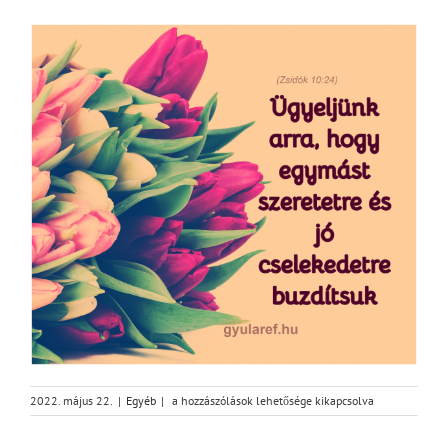
Szeretet
2022. május 22.
|
Egyéb
|
a hozzászólások lehetősége kikapcsolva
és
jó