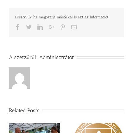
cselekedet
bejegyzéshez
Köszönjük, ha megosztja másokkal is ezt az információt!
Facebook
Twitter
LinkedIn
Google+
Pinterest
Email
A szerzőről:
Adminisztrátor
Related Posts