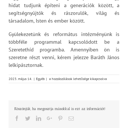
hidat tudjunk építeni a generációk között, a
segítségnyújtók és rászorulók, világ és
társadalom, Isten és ember között.
Gyülekezetünk és református intézményünk is
többféle programmal kapcsolódott be a
Szeretethíd programba. Amennyiben ön is
szeretne részt venni, kérem jelezze Baráth János
lelkipásztornak.
Szeretethíd
2023. május 14.
|
Egyéb
|
a hozzászólások lehetősége kikapcsolva
2023.
május
19-
20.
bejegyzéshez
Köszönjük, ha megosztja másokkal is ezt az információt!
Facebook
Twitter
LinkedIn
Google+
Pinterest
Email