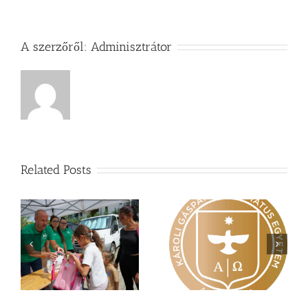
A szerzőről:
Adminisztrátor
Related Posts
Nagy érdeklődés övezi
Vasárnapi üzenet –
a
a Károli képzéseit
Zsoltárok 149