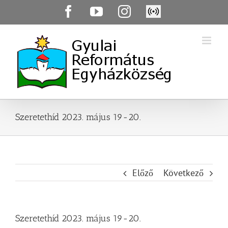
Skip
Facebook
YouTube
Instagram
Élő
to
közvetítés
content
Szeretethíd 2023. május 19-20.
Előző
Következő
Szeretethíd 2023. május 19-20.