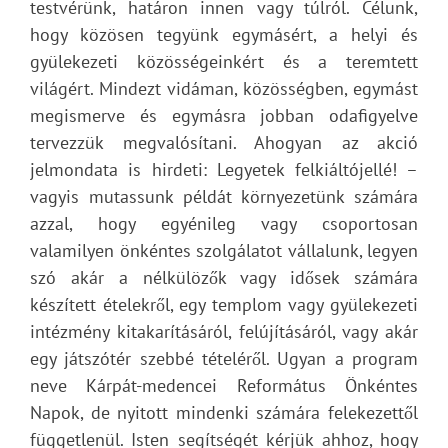
testvérünk, határon innen vagy túlról. Célunk,
hogy közösen tegyünk egymásért, a helyi és
gyülekezeti közösségeinkért és a teremtett
világért. Mindezt vidáman, közösségben, egymást
megismerve és egymásra jobban odafigyelve
tervezzük megvalósítani. Ahogyan az akció
jelmondata is hirdeti: Legyetek felkiáltójellé! –
vagyis mutassunk példát környezetünk számára
azzal, hogy egyénileg vagy csoportosan
valamilyen önkéntes szolgálatot vállalunk, legyen
szó akár a nélkülözők vagy idősek számára
készített ételekről, egy templom vagy gyülekezeti
intézmény kitakarításáról, felújításáról, vagy akár
egy játszótér szebbé tételéről. Ugyan a program
neve Kárpát-medencei Református Önkéntes
Napok, de nyitott mindenki számára felekezettől
függetlenül. Isten segítségét kérjük ahhoz, hogy