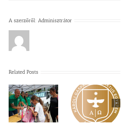
A szerzőről:
Adminisztrátor
Related Posts
Nagy érdeklődés övezi
Vasárnapi üzenet –
a
a Károli képzéseit
Zsoltárok 149