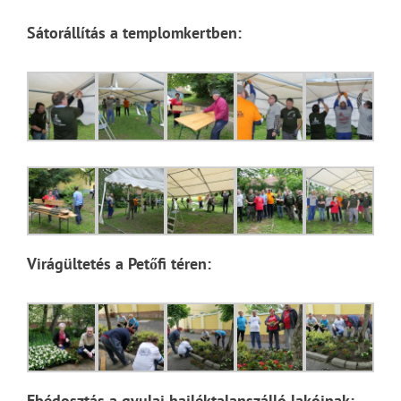
Sátorállítás a templomkertben:
Virágültetés a Petőfi téren:
Ebédosztás a gyulai hajléktalanszálló lakóinak: