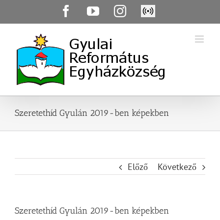
Skip
Facebook
YouTube
Instagram
Élő
to
közvetítés
content
Szeretethíd Gyulán 2019-ben képekben
Előző
Következő
Szeretethíd Gyulán 2019-ben képekben