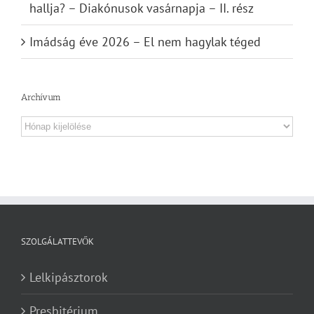
hallja? – Diakónusok vasárnapja – II. rész
Imádság éve 2026 – El nem hagylak téged
Archívum
Archívum
SZOLGÁLATTEVŐK
Lelkipásztorok
Presbitérium