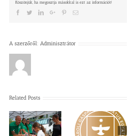
Köszönjük, ha megosztja másokkal is ezt az információt!
Facebook
Twitter
LinkedIn
Google+
Pinterest
Email
A szerzőről:
Adminisztrátor
Related Posts
Nagy érdeklődés övezi
Vasárnapi üzenet –
a