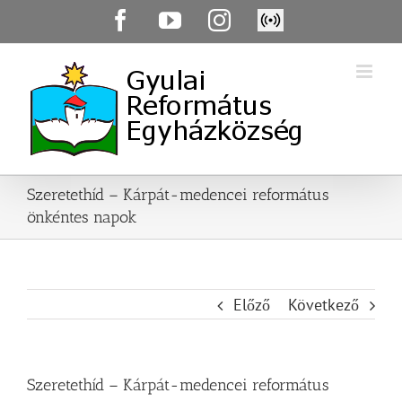
Skip
Facebook
YouTube
Instagram
Élő
to
közvetítés
content
Szeretethíd – Kárpát-medencei református
önkéntes napok
Előző
Következő
Szeretethíd – Kárpát-medencei református