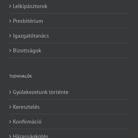
Lelkipásztorok
Presbitérium
Igazgatótanács
Bizottságok
TUDNIVALÓK
Gyülekezetünk történte
Keresztelés
Konfirmáció
Házasságkötés