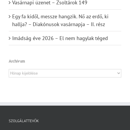
Vasárnapi üzenet – Zsoltárok 149
Egy fa kidől, messze hangzik. Nő az erdő, ki
hallja? – Diakónusok vasárnapja – II. rész
Imádság éve 2026 – El nem hagylak téged
Archívum
Archívum
SZOLGÁLATTEVŐK