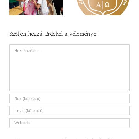
a Károli képzéseit
Zsoltárok 149
Szóljon hozzá! Érdekel a véleménye!
Hozzászólás