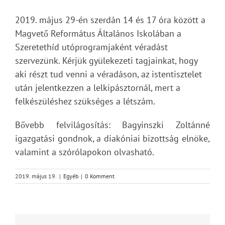
2019. május 29-én szerdán 14 és 17 óra között a
Magvető Református Általános Iskolában a
Szeretethíd utóprogramjaként véradást
szervezünk. Kérjük gyülekezeti tagjainkat, hogy
aki részt tud venni a véradáson, az istentisztelet
után jelentkezzen a lelkipásztornál, mert a
felkészüléshez szükséges a létszám.
Bővebb felvilágosítás: Bagyinszki Zoltánné
igazgatási gondnok, a diakóniai bizottság elnöke,
valamint a szórólapokon olvasható.
2019. május 19.
|
Egyéb
|
0 Komment