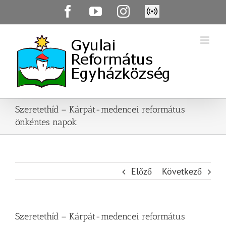
Skip
Facebook
YouTube
Instagram
Élő
to
közvetítés
content
Szeretethíd – Kárpát-medencei református
önkéntes napok
Előző
Következő
Szeretethíd – Kárpát-medencei református