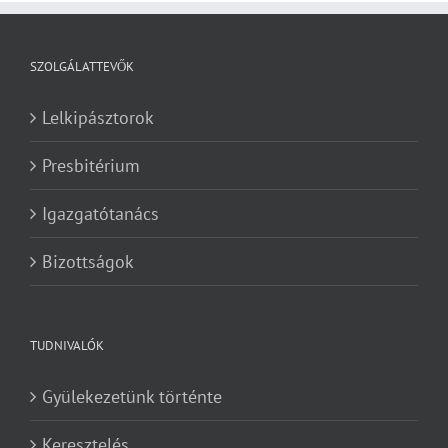
SZOLGÁLATTEVŐK
Lelkipásztorok
Presbitérium
Igazgatótanács
Bizottságok
TUDNIVALÓK
Gyülekezetünk történte
Keresztelés