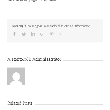
2019. május 26.
|
Egyéb
|
0 Komment
Köszönjük, ha megosztja másokkal is ezt az információt!
Facebook
Twitter
LinkedIn
Google+
Pinterest
Email
A szerzőről:
Adminisztrátor
Related Posts