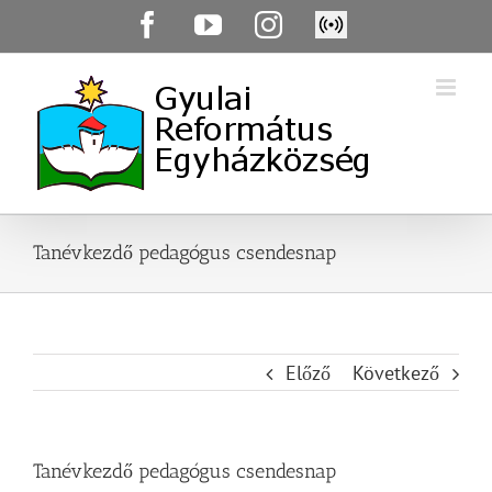
Skip
Facebook
YouTube
Instagram
Élő
to
közvetítés
content
Tanévkezdő pedagógus csendesnap
Előző
Következő
Tanévkezdő pedagógus csendesnap