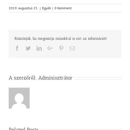
2019. augusztus 25.
|
Egyéb
|
0 Komment
Köszönjük, ha megosztja másokkal is ezt az információt!
Facebook
Twitter
LinkedIn
Google+
Pinterest
Email
A szerzőről:
Adminisztrátor
Related Posts